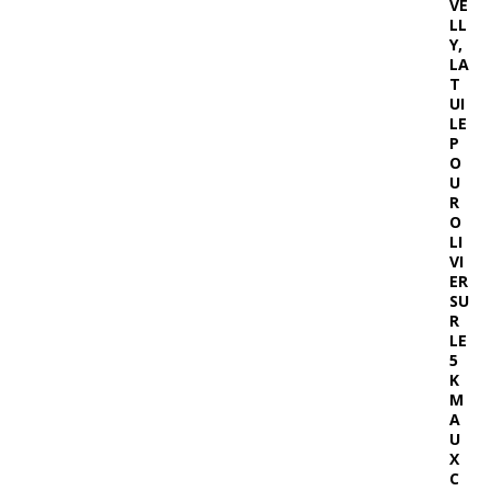
VE
LL
Y,
LA
T
UI
LE
P
O
U
R
O
LI
VI
ER
SU
R
LE
5
K
M
A
U
X
C