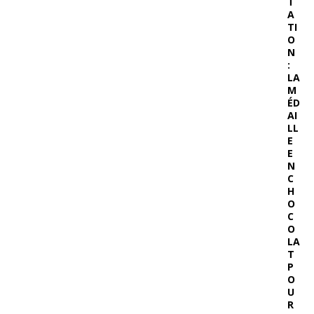
T
A
TI
O
N
:
LA
M
ÉD
AI
LL
E
E
N
C
H
O
C
O
LA
T
P
O
U
R