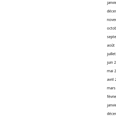
janvi
déce
nove
octo
sept
août
juille
juin 
mai 
avril
mars
févri
janvi
déce