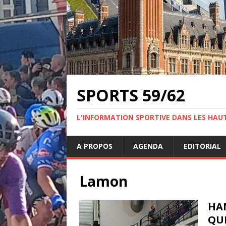
SPORTS 59/62
L'INFORMATION SPORTIVE DANS LES HAU
A PROPOS
AGENDA
EDITORIAL
Lamon
HAN
QUI