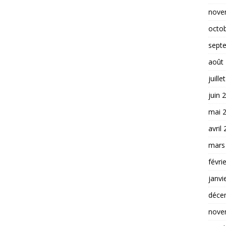
nove
octo
sept
août
juille
juin 
mai 
avril
mars
févri
janvi
déce
nove