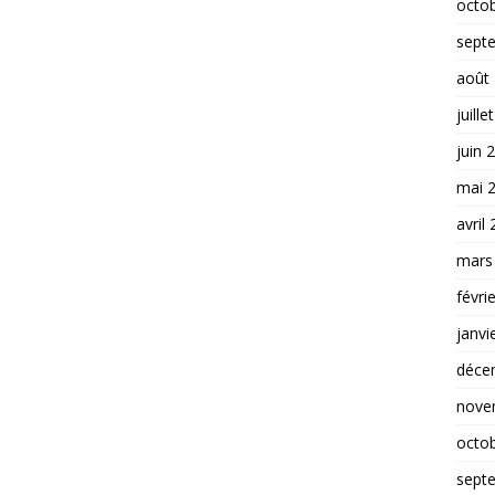
octo
sept
août
juille
juin 
mai 
avril
mars
févri
janvi
déce
nove
octo
sept