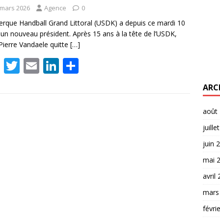
 mars 2026
Agence
0
rque Handball Grand Littoral (USDK) a depuis ce mardi 10
un nouveau président. Après 15 ans à la tête de l’USDK,
Pierre Vandaele quitte
[…]
F
T
E
Li
P
ac
w
m
n
ar
ARC
e
itt
ai
k
ta
b
er
l
e
g
août
o
dI
er
juille
o
n
juin 
k
mai 
avril
mars
févri