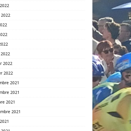
 2022
t 2022
2022
2022
 2022
 2022
er 2022
er 2022
mbre 2021
mbre 2021
bre 2021
embre 2021
 2021
t 2021