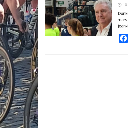
10
Dunke
mars 
Jean-