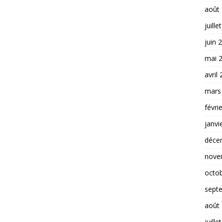
août
juille
juin 
mai 
avril
mars
févri
janvi
déce
nove
octo
sept
août
juille