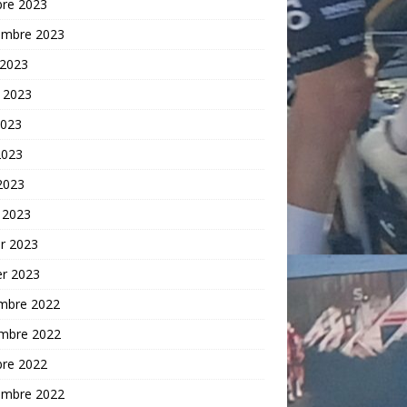
bre 2023
embre 2023
 2023
t 2023
2023
2023
 2023
 2023
er 2023
er 2023
mbre 2022
mbre 2022
bre 2022
embre 2022