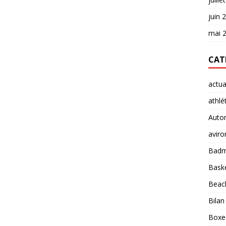
juin 
mai 
CAT
actua
athlé
Auto
aviro
Badm
Baske
Beach
Bilan
Boxe