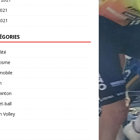
2021
2021
ÉGORIES
lité
tisme
mobile
n
inton
t-ball
 Volley