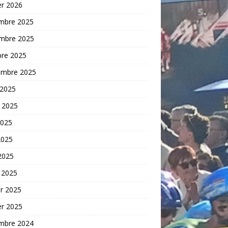
er 2026
mbre 2025
mbre 2025
bre 2025
embre 2025
 2025
t 2025
2025
2025
 2025
 2025
er 2025
er 2025
mbre 2024