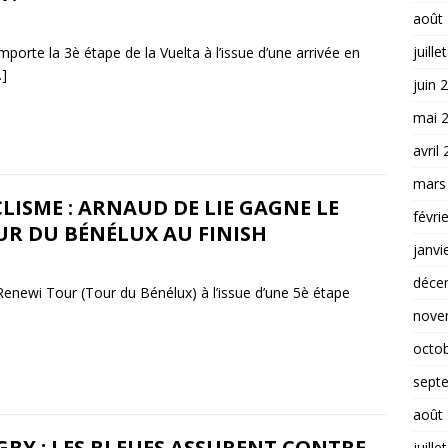
août
juille
rte la 3è étape de la Vuelta à l’issue d’une arrivée en
…]
juin 
mai 
avril
mars
LISME : ARNAUD DE LIE GAGNE LE
févri
UR DU BÉNÉLUX AU FINISH
janvi
déce
enewi Tour (Tour du Bénélux) à l’issue d’une 5è étape
nove
octo
sept
août
BY : LES BLEUES ASSURENT CONTRE
juille