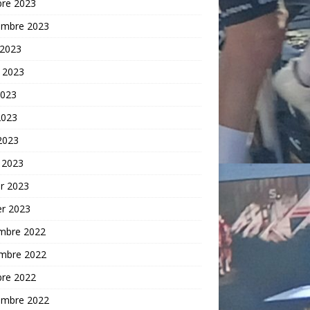
bre 2023
embre 2023
 2023
t 2023
2023
2023
 2023
 2023
er 2023
er 2023
mbre 2022
mbre 2022
bre 2022
embre 2022