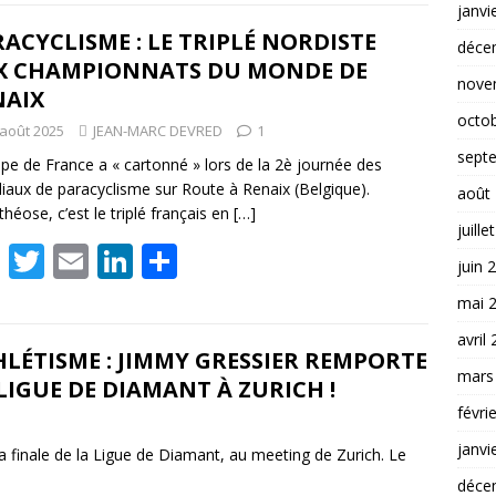
e
itt
ai
k
ta
janvi
b
er
l
e
g
ACYCLISME : LE TRIPLÉ NORDISTE
déce
X CHAMPIONNATS DU MONDE DE
o
dI
er
nove
NAIX
o
n
octo
 août 2025
JEAN-MARC DEVRED
1
k
sept
ipe de France a « cartonné » lors de la 2è journée des
aux de paracyclisme sur Route à Renaix (Belgique).
août
théose, c’est le triplé français en
[…]
juille
F
T
E
Li
P
juin 
ac
w
m
n
ar
mai 
e
itt
ai
k
ta
avril
b
er
l
e
g
LÉTISME : JIMMY GRESSIER REMPORTE
mars
LIGUE DE DIAMANT À ZURICH !
o
dI
er
févri
o
n
janvi
a finale de la Ligue de Diamant, au meeting de Zurich. Le
k
déce