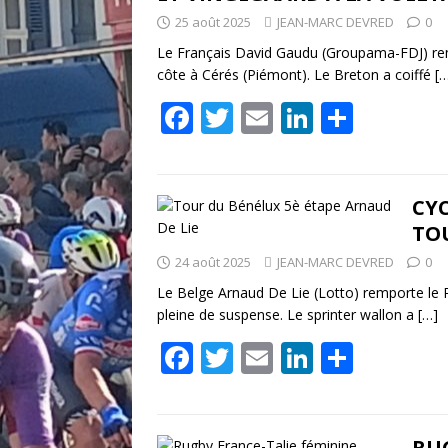
o
dI
er
25 août 2025
JEAN-MARC DEVRED
0
o
n
Le Français David Gaudu (Groupama-FDJ) rempo
k
côte à Cérés (Piémont). Le Breton a coiffé
[
F
T
E
Li
P
ac
w
m
n
ar
e
itt
ai
k
ta
b
er
l
e
g
CYC
TO
o
dI
er
24 août 2025
JEAN-MARC DEVRED
0
o
n
Le Belge Arnaud De Lie (Lotto) remporte le R
k
pleine de suspense. Le sprinter wallon a
[…]
F
T
E
Li
P
ac
w
m
n
ar
e
itt
ai
k
ta
RUG