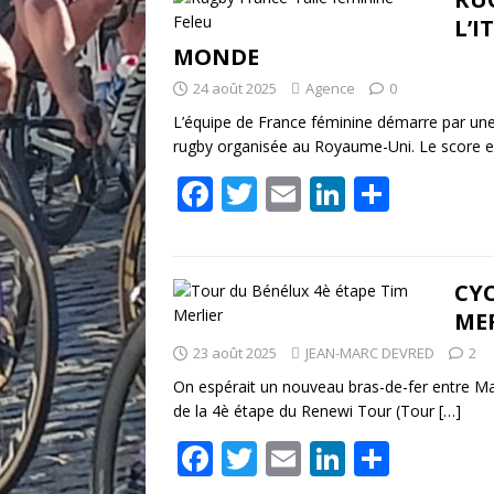
b
er
l
e
g
L’I
o
dI
er
MONDE
o
n
24 août 2025
Agence
0
k
L’équipe de France féminine démarre par une 
rugby organisée au Royaume-Uni. Le score e
F
T
E
Li
P
ac
w
m
n
ar
e
itt
ai
k
ta
b
er
l
e
g
CYC
MER
o
dI
er
23 août 2025
JEAN-MARC DEVRED
2
o
n
On espérait un nouveau bras-de-fer entre Ma
k
de la 4è étape du Renewi Tour (Tour
[…]
F
T
E
Li
P
ac
w
m
n
ar