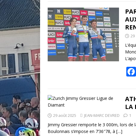
PAR
AU
RE
29
L’équ
Mondi
L’apo
ATH
LA 
29 août 2025
JEAN-MARC DEVRED
1
Jimmy Gressier remporte le 3 000m, lors de l
Boulonnais s’impose en 7’36″78, à
[…]