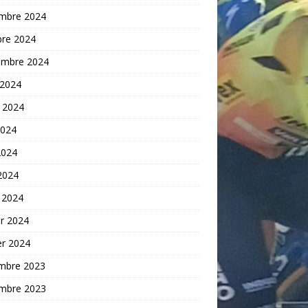
mbre 2024
bre 2024
embre 2024
 2024
t 2024
2024
2024
 2024
 2024
er 2024
er 2024
mbre 2023
mbre 2023