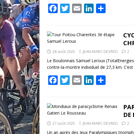
F
T
E
Li
P
ac
w
m
n
ar
e
itt
ai
k
ta
b
er
l
e
g
CYC
CH
o
dI
er
28 août 2025
JEAN-MARC DEVRED
2
o
n
Le Boulonnais Samuel Leroux (TotalEnergies
k
contre-la-montre individuel de 27,3 km. C’est
F
T
E
Li
P
ac
w
m
n
ar
e
itt
ai
k
ta
b
er
l
e
g
PAR
DE 
o
dI
er
27 août 2025
JEAN-MARC DEVRED
2
o
n
Un an après des Jeux Paralympiques triompha