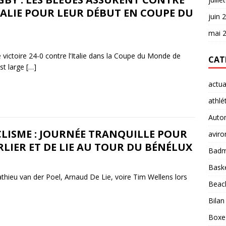
TALIE POUR LEUR DÉBUT EN COUPE DU
juin 
mai 
victoire 24-0 contre l’Italie dans la Coupe du Monde de
CAT
st large
[…]
actua
athlé
Auto
LISME : JOURNÉE TRANQUILLE POUR
aviro
LIER ET DE LIE AU TOUR DU BÉNÉLUX
Badm
Baske
thieu van der Poel, Arnaud De Lie, voire Tim Wellens lors
Beach
Bilan
Boxe