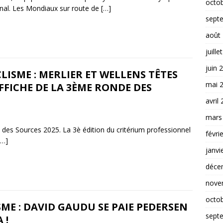
octo
onal. Les Mondiaux sur route de
[…]
sept
août
juille
juin 
LISME : MERLIER ET WELLENS TÊTES
mai 
FFICHE DE LA 3ÈME RONDE DES
avril
mars
des Sources 2025. La 3è édition du critérium professionnel
févri
[…]
janvi
déce
nove
octo
SME : DAVID GAUDU SE PAIE PEDERSEN
sept
 !