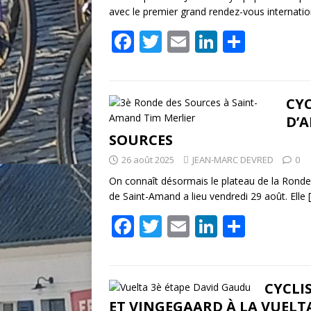
k
avec le premier grand rendez-vous internati
F
T
E
Li
P
ac
w
m
n
ar
e
itt
ai
k
ta
b
er
l
e
g
CYC
D’A
o
dI
er
SOURCES
o
n
26 août 2025
JEAN-MARC DEVRED
0
k
On connaît désormais le plateau de la Ronde 
de Saint-Amand a lieu vendredi 29 août. Elle
F
T
E
Li
P
ac
w
m
n
ar
e
itt
ai
k
ta
b
er
l
e
g
CYCLI
ET VINGEGAARD À LA VUELTA