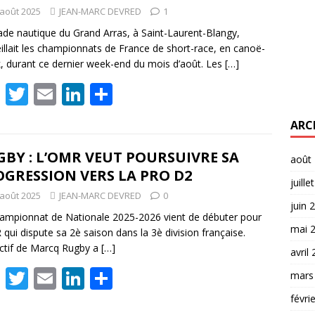
 août 2025
JEAN-MARC DEVRED
1
ade nautique du Grand Arras, à Saint-Laurent-Blangy,
illait les championnats de France de short-race, en canoë-
, durant ce dernier week-end du mois d’août. Les
[…]
F
T
E
Li
P
ac
w
m
n
ar
ARC
e
itt
ai
k
ta
b
er
l
e
g
BY : L’OMR VEUT POURSUIVRE SA
août
GRESSION VERS LA PRO D2
o
dI
er
juille
 août 2025
JEAN-MARC DEVRED
0
o
n
juin 
ampionnat de Nationale 2025-2026 vient de débuter pour
k
mai 
 qui dispute sa 2è saison dans la 3è division française.
ectif de Marcq Rugby a
[…]
avril
F
T
E
Li
P
mars
ac
w
m
n
ar
févri