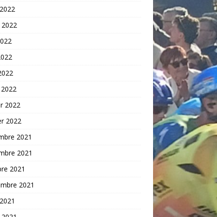
 2022
t 2022
2022
2022
 2022
 2022
er 2022
er 2022
mbre 2021
mbre 2021
bre 2021
embre 2021
 2021
t 2021