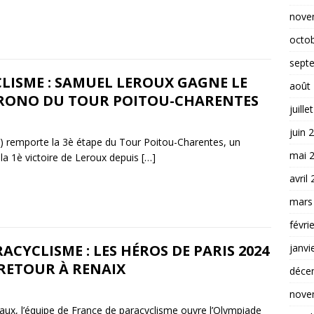
nove
octo
sept
LISME : SAMUEL LEROUX GAGNE LE
août
RONO DU TOUR POITOU-CHARENTES
juille
juin 
) remporte la 3è étape du Tour Poitou-Charentes, un
mai 
 la 1è victoire de Leroux depuis
[…]
avril
mars
févri
ACYCLISME : LES HÉROS DE PARIS 2024
janvi
RETOUR À RENAIX
déce
nove
ux, l’équipe de France de paracyclisme ouvre l’Olympiade