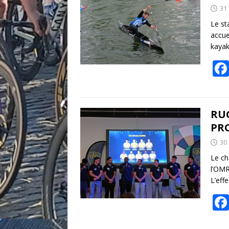
31
Le st
accue
kayak
RUG
PRO
30
Le ch
l’OMR
L’eff