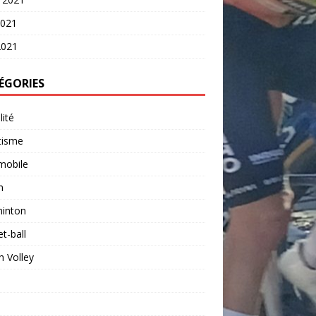
2021
2021
ÉGORIES
lité
tisme
mobile
n
inton
t-ball
 Volley