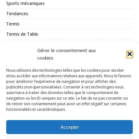
Sports mécaniques
Tendances
Tennis
Tennis de Table
Tous les Sports
Gérer le consentement aux
Triathlon
cookies
Voile
Nous utilisons des technologies telles que les cookies pour stocker
volley_ball
et/ou accéder aux informations relatives aux appareils. Nous le faisons
pour améliorer l’expérience de navigation et pour afficher des
water-polo
publicités (non-)personnalisées. Consentir à ces technologies nous
autorisera à traiter des données telles que le comportement de
navigation ou les ID uniques sur ce site. Le fait de ne pas consentir ou
MÉTA
de retirer son consentement peut avoir un effet négatif sur certaines
fonctonnalités et caractéristiques.
Connexion
Flux des publications
Accepter
Flux des commentaires