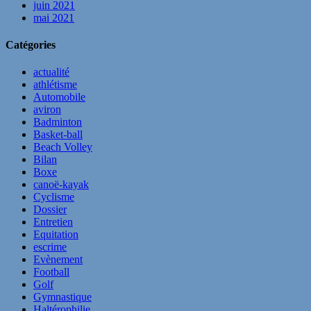
juin 2021
mai 2021
Catégories
actualité
athlétisme
Automobile
aviron
Badminton
Basket-ball
Beach Volley
Bilan
Boxe
canoë-kayak
Cyclisme
Dossier
Entretien
Equitation
escrime
Evènement
Football
Golf
Gymnastique
Haltérophilie