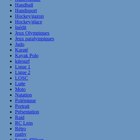
Handball
Handisport
Hockey/gazon
Hockey/glace
Inédit
Jeux Olympiques
Jeux paralympiques
Judo
Karaté
Kayak Polo
kitesurf
Ligue 1
Ligue 2
LOSC
Lutte
Moto
Natation
Polémique
Portrait
Présentation
Raid
RC Lens
Rétro
rugby
Sports d'Hiver