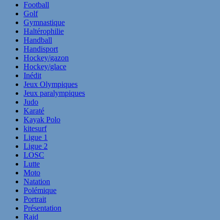
Football
Golf
Gymnastique
Haltérophilie
Handball
Handisport
Hockey/gazon
Hockey/glace
Inédit
Jeux Olympiques
Jeux paralympiques
Judo
Karaté
Kayak Polo
kitesurf
Ligue 1
Ligue 2
LOSC
Lutte
Moto
Natation
Polémique
Portrait
Présentation
Raid