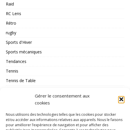
Raid
RC Lens
Rétro
rugby
Sports d'Hiver
Sports mécaniques
Tendances
Tennis
Tennis de Table
Tous les Sports
Gérer le consentement aux
Triathlon
cookies
Voile
Nous utilisons des technologies telles que les cookies pour stocker
volley_ball
et/ou accéder aux informations relatives aux appareils. Nous le faisons
pour améliorer l’expérience de navigation et pour afficher des
water-polo