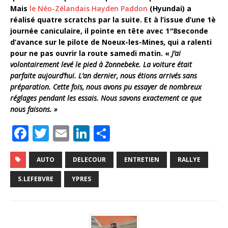
Mais
le Néo-Zélandais Hayden Paddon
(Hyundai) a
réalisé quatre scratchs par la suite. Et à l’issue d’une 1è
journée caniculaire, il pointe en tête avec 1″8seconde
d’avance sur le pilote de Noeux-les-Mines
,
qui a ralenti
pour ne pas ouvrir la route samedi matin. «
J’ai
volontairement levé le pied à Zonnebeke. La voiture était
parfaite aujourd’hui. L’an dernier, nous étions arrivés sans
préparation. Cette fois, nous avons pu essayer de nombreux
réglages pendant les essais. Nous savons exactement ce que
nous faisons. »
F
T
E
Li
P
a
w
m
n
ar
c
it
ai
k
ta
AUTO
DELECOUR
ENTRETIEN
RALLYE
e
te
l
e
g
S.LEFEBVRE
YPRES
b
r
dI
e
o
n
r