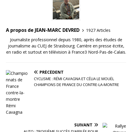
o
k
A propos de JEAN-MARC DEVRED
1927 Articles
Journaliste professionnel depuis 1980, après des études de
journalisme au CUEJ de Strasbourg. Carrière en presse écrite,
en radio et surtout en télévision à France3 Nord-Pas-de-Calais.
PRÉCÉDENT
CYCLISME : RÉMI CAVAGNA ET CÉLIA LE MOUËL
CHAMPIONS DE FRANCE DU CONTRE-LA-MONTRE
SUIVANT
AUTO : TROISIÈME SUCCÈS D’AFFILÉE POUR