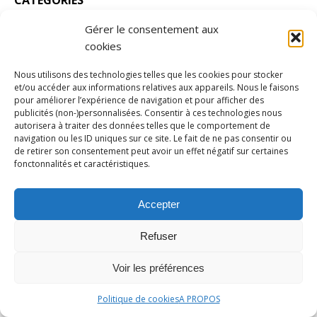
CATÉGORIES
Gérer le consentement aux
actualité
cookies
athlétisme
Nous utilisons des technologies telles que les cookies pour stocker
Automobile
et/ou accéder aux informations relatives aux appareils. Nous le faisons
pour améliorer l’expérience de navigation et pour afficher des
aviron
publicités (non-)personnalisées. Consentir à ces technologies nous
autorisera à traiter des données telles que le comportement de
Badminton
navigation ou les ID uniques sur ce site. Le fait de ne pas consentir ou
Basket-ball
de retirer son consentement peut avoir un effet négatif sur certaines
fonctonnalités et caractéristiques.
Beach Volley
Bilan
Accepter
Boxe
Refuser
canoë-kayak
Cyclisme
Voir les préférences
Dossier
Politique de cookies
A PROPOS
Entretien