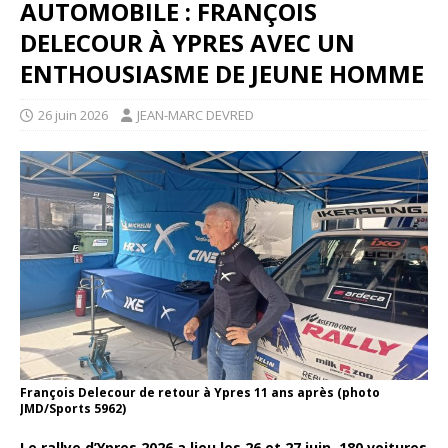
AUTOMOBILE : FRANÇOIS
DELECOUR À YPRES AVEC UN
ENTHOUSIASME DE JEUNE HOMME
26 juin 2026
JEAN-MARC DEVRED
François Delecour de retour à Ypres 11 ans après (photo
JMD/Sports 5962)
Le rallye d’Ypres 2026 a lieu les 26 et 27 juin. 180 voitures