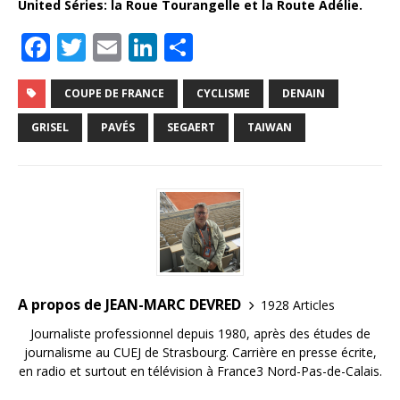
United Séries: la Roue Tourangelle et la Route Adélie.
F
T
E
Li
P
a
w
m
n
ar
c
it
ai
k
ta
COUPE DE FRANCE
CYCLISME
DENAIN
e
te
l
e
g
GRISEL
PAVÉS
SEGAERT
TAIWAN
b
r
dI
e
o
n
r
o
k
A propos de JEAN-MARC DEVRED
1928 Articles
Journaliste professionnel depuis 1980, après des études de
journalisme au CUEJ de Strasbourg. Carrière en presse écrite,
en radio et surtout en télévision à France3 Nord-Pas-de-Calais.