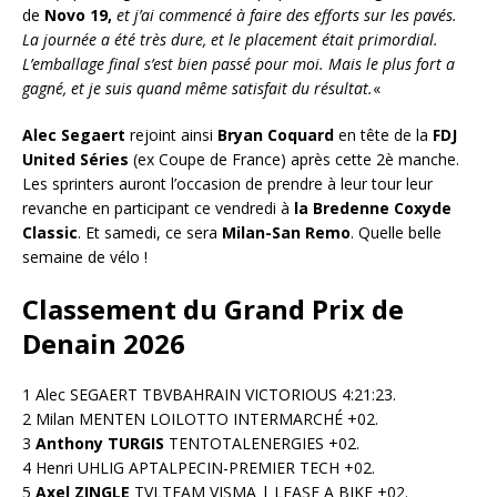
de
Novo 19,
et j’ai commencé à faire des efforts sur les pavés.
La journée a été très dure, et le placement était primordial.
L’emballage final s’est bien passé pour moi. Mais le plus fort a
gagné, et je suis quand même satisfait du résultat.
«
Alec Segaert
rejoint ainsi
Bryan Coquard
en tête de la
FDJ
United Séries
(ex Coupe de France) après cette 2è manche.
Les sprinters auront l’occasion de prendre à leur tour leur
revanche en participant ce vendredi à
la Bredenne Coxyde
Classic
. Et samedi, ce sera
Milan-San Remo
. Quelle belle
semaine de vélo !
Classement du Grand Prix de
Denain 2026
1 Alec SEGAERT TBVBAHRAIN VICTORIOUS 4:21:23.
2 Milan MENTEN LOILOTTO INTERMARCHÉ +02.
3
Anthony TURGIS
TENTOTALENERGIES +02.
4 Henri UHLIG APTALPECIN-PREMIER TECH +02.
5
Axel ZINGLE
TVLTEAM VISMA | LEASE A BIKE +02.