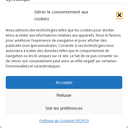
Haltérophilie
Gérer le consentement aux
Handball
cookies
Handisport
Nous utilisons des technologies telles que les cookies pour stocker
et/ou accéder aux informations relatives aux appareils. Nous le faisons
Hockey/gazon
pour améliorer l’expérience de navigation et pour afficher des
publicités (non-)personnalisées. Consentir à ces technologies nous
Hockey/glace
autorisera à traiter des données telles que le comportement de
Inédit
navigation ou les ID uniques sur ce site. Le fait de ne pas consentir ou
de retirer son consentement peut avoir un effet négatif sur certaines
Jeux Olympiques
fonctonnalités et caractéristiques.
Jeux paralympiques
Accepter
Judo
Karaté
Refuser
Kayak Polo
Voir les préférences
kitesurf
Politique de cookies
A PROPOS
Ligue 1