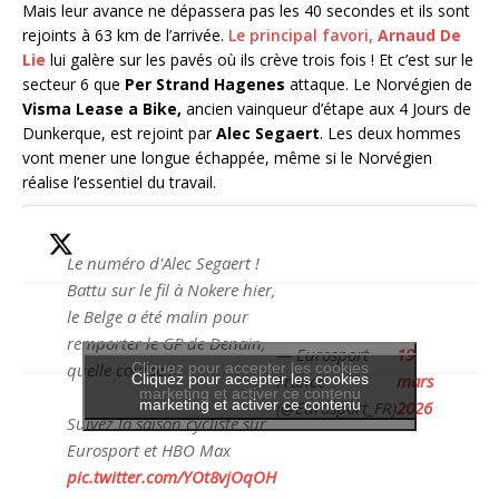
Mais leur avance ne dépassera pas les 40 secondes et ils sont
rejoints à 63 km de l’arrivée.
Le principal favori,
Arnaud De
Lie
lui galère sur les pavés où ils crève trois fois ! Et c’est sur le
secteur 6 que
Per Strand Hagenes
attaque. Le Norvégien de
Visma Lease a Bike,
ancien vainqueur d’étape aux 4 Jours de
Dunkerque, est rejoint par
Alec Segaert
. Les deux hommes
vont mener une longue échappée, même si le Norvégien
réalise l’essentiel du travail.
Le numéro d'Alec Segaert !
Battu sur le fil à Nokere hier,
le Belge a été malin pour
remporter le GP de Denain,
— Eurosport
19
quelle course !
Cliquez pour accepter les cookies
Cliquez pour accepter les cookies
France
mars
marketing et activer ce contenu
marketing et activer ce contenu
(@Eurosport_FR)
2026
Suivez la saison cycliste sur
Eurosport et HBO Max
pic.twitter.com/YOt8vjOqOH