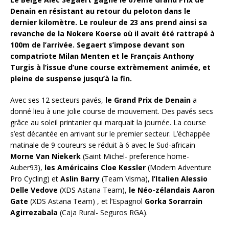
Denain en résistant au retour du peloton dans le
dernier kilomètre. Le rouleur de 23 ans prend ainsi sa
revanche de la Nokere Koerse où il avait été rattrapé à
100m de l’arrivée. Segaert s’impose devant son
compatriote Milan Menten et le Français Anthony
Turgis à l’issue d’une course extrèmement animée, et
pleine de suspense jusqu’à la fin.
Avec ses 12 secteurs pavés,
le Grand Prix de Denain
a
donné lieu à une jolie course de mouvement. Des pavés secs
grâce au soleil printanier qui marquait la journée. La course
s’est décantée en arrivant sur le premier secteur. L’échappée
matinale de 9 coureurs se réduit à 6 avec le Sud-africain
Morne Van Niekerk
(Saint Michel- preference home-
Auber93),
les Américains Cloe Kessler
(Modern Adventure
Pro Cycling) et
Aslin Barry
(Team Visma),
l’Italien Alessio
Delle Vedove
(XDS Astana Team),
le Néo-zélandais Aaron
Gate
(XDS Astana Team) , et l’Espagnol
Gorka Sorarrain
Agirrezabala
(Caja Rural- Seguros RGA).