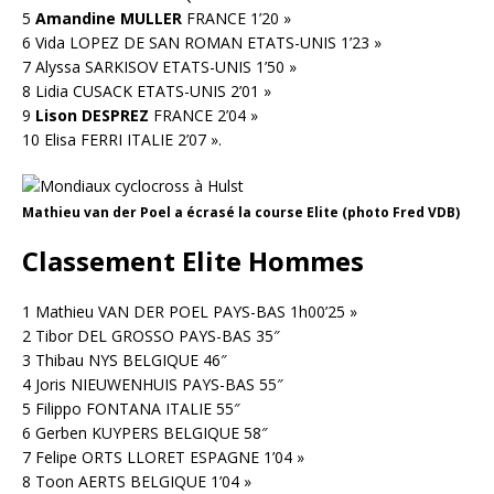
5
Amandine MULLER
FRANCE 1’20 »
6 Vida LOPEZ DE SAN ROMAN ETATS-UNIS 1’23 »
7 Alyssa SARKISOV ETATS-UNIS 1’50 »
8 Lidia CUSACK ETATS-UNIS 2’01 »
9
Lison DESPREZ
FRANCE 2’04 »
10 Elisa FERRI ITALIE 2’07 ».
Mathieu van der Poel a écrasé la course Elite (photo Fred VDB)
Classement Elite Hommes
1 Mathieu VAN DER POEL PAYS-BAS 1h00’25 »
2 Tibor DEL GROSSO PAYS-BAS 35″
3 Thibau NYS BELGIQUE 46″
4 Joris NIEUWENHUIS PAYS-BAS 55″
5 Filippo FONTANA ITALIE 55″
6 Gerben KUYPERS BELGIQUE 58″
7 Felipe ORTS LLORET ESPAGNE 1’04 »
8 Toon AERTS BELGIQUE 1’04 »