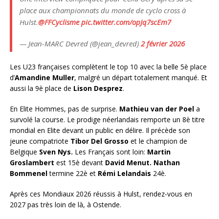
place aux championnats du monde de cyclo cross à
Hulst.
@FFCyclisme
pic.twitter.com/opJq7scEm7
— Jean-MARC Devred (@jean_devred)
2 février 2026
Les U23 françaises complètent le top 10 avec la belle 5è place
d’
Amandine Muller
, malgré un départ totalement manqué. Et
aussi la 9è place de
Lison Desprez
.
En Elite Hommes, pas de surprise.
Mathieu van der Poel
a
survolé la course. Le prodige néerlandais remporte un 8è titre
mondial en Elite devant un public en délire. Il précède son
jeune compatriote
Tibor
Del Grosso
et le champion de
Belgique
Sven Nys.
Les Français sont loin:
Martin
Groslambert
est 15è devant
David Menut.
Nathan
Bommenel
termine 22è et
Rémi Lelandais
24è.
Après ces Mondiaux 2026 réussis à Hulst, rendez-vous en
2027 pas très loin de là, à Ostende.