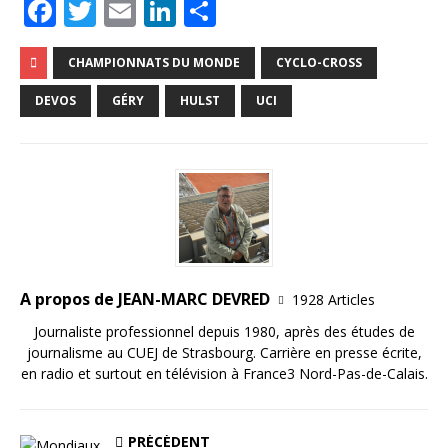
F
T
E
Li
P
a
w
m
n
ar
c
it
ai
k
ta
CHAMPIONNATS DU MONDE
CYCLO-CROSS
e
te
l
e
g
DEVOS
GÉRY
HULST
UCI
b
r
dI
e
o
n
r
o
k
A propos de JEAN-MARC DEVRED
1928 Articles
Journaliste professionnel depuis 1980, après des études de
journalisme au CUEJ de Strasbourg. Carrière en presse écrite,
en radio et surtout en télévision à France3 Nord-Pas-de-Calais.
PRÉCÉDENT