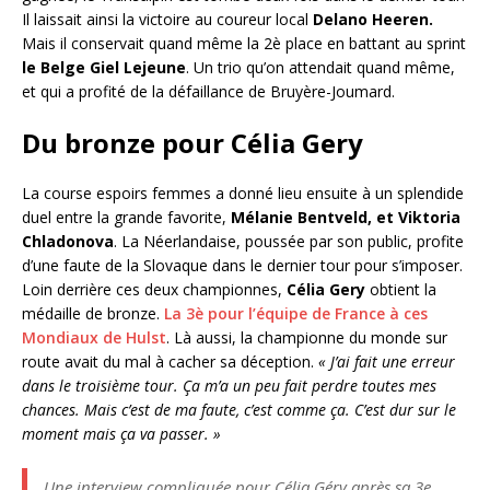
Il laissait ainsi la victoire au coureur local
Delano Heeren.
Mais il conservait quand même la 2è place en battant au sprint
le Belge Giel Lejeune
. Un trio qu’on attendait quand même,
et qui a profité de la défaillance de Bruyère-Joumard.
Du bronze pour Célia Gery
La course espoirs femmes a donné lieu ensuite à un splendide
duel entre la grande favorite,
Mélanie Bentveld, et Viktoria
Chladonova
. La Néerlandaise, poussée par son public, profite
d’une faute de la Slovaque dans le dernier tour pour s’imposer.
Loin derrière ces deux championnes,
Célia Gery
obtient la
médaille de bronze.
La 3è pour l’équipe de France à ces
Mondiaux de Hulst
. Là aussi, la championne du monde sur
route avait du mal à cacher sa déception.
« J’ai fait une erreur
dans le troisième tour. Ça m’a un peu fait perdre toutes mes
chances. Mais c’est de ma faute, c’est comme ça. C’est dur sur le
moment mais ça va passer. »
Une interview compliquée pour Célia Géry après sa 3e