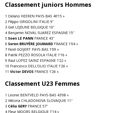
Classement juniors Hommes
1 Delano HEEREN PAYS-BAS 40’15 »
2 Filippo GRIGOLINI ITALIE 9″
3 Giel LEJEUNE BELGIQUE 10″
4 Benjamin NOVAL SUAREZ ESPAGNE 15″
5
Soen LE PANN
FRANCE 43″
6
Soren BRUYÈRE JOUMARD
FRANCE 1’04 »
7 Noël GOIJERT PAYS-BAS 1’09 »
8 Patrik PEZZO ROSOLA ITALIE 1’16 »
9 Raul LOPEZ SAINZ ESPAGNE 1’22 »
10 Francesco DELL’OLIO ITALIE 1’26 »
11
Victor DEVOS
FRANCE 1’26 ».
Classement U23 Femmes
1 Leonie BENTVELD PAYS-BAS 43’08 »
2 Viktoria CHLADONOVA SLOVAQUIE 11″
3
Célia GERY
FRANCE 57″
4 Fleur MOORS BELGIQUE 1’14 »