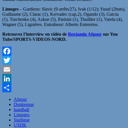
Limoges
– Gardiens: Slavic (9 arrêts/27), Ivah (1/12); Yusuf (2buts),
Guillaume (2), Clarac (1), Kervadec (cap,2), Ogando (3), Garcia
(1), Turchenko (4), Azkue (5), Parisini (1), Thuillier (1), Varela (4),
Wagner (5), Lignières. Entraîneur: Alberto Entrerrios.
Retrouvez l’interview en vidéo de
Benjamin Afgour
sur You
Tube/SPORTS-VIDEOS-NORD.
Facebook
Twitter
Email
LinkedIn
Partager
Afgour
Dunkerque
handball
Limoges
Starligue
USDK