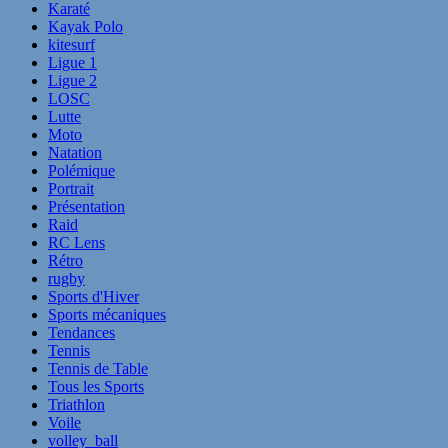
Karaté
Kayak Polo
kitesurf
Ligue 1
Ligue 2
LOSC
Lutte
Moto
Natation
Polémique
Portrait
Présentation
Raid
RC Lens
Rétro
rugby
Sports d'Hiver
Sports mécaniques
Tendances
Tennis
Tennis de Table
Tous les Sports
Triathlon
Voile
volley_ball