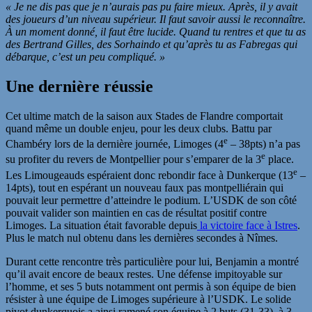
« Je ne dis pas que je n’aurais pas pu faire mieux. Après, il y avait
des joueurs d’un niveau supérieur. Il faut savoir aussi le reconnaître.
À un moment donné, il faut être lucide. Quand tu rentres et que tu as
des Bertrand Gilles, des Sorhaindo et qu’après tu as Fabregas qui
débarque, c’est un peu compliqué. »
Une dernière réussie
Cet ultime match de la saison aux Stades de Flandre comportait
quand même un double enjeu, pour les deux clubs. Battu par
e
Chambéry lors de la dernière journée, Limoges (4
– 38pts) n’a pas
e
su profiter du revers de Montpellier pour s’emparer de la 3
place.
e
Les Limougeauds espéraient donc rebondir face à Dunkerque (13
–
14pts), tout en espérant un nouveau faux pas montpelliérain qui
pouvait leur permettre d’atteindre le podium. L’USDK de son côté
pouvait valider son maintien en cas de résultat positif contre
Limoges. La situation était favorable depuis
la victoire face à Istres
.
Plus le match nul obtenu dans les dernières secondes à Nîmes.
Durant cette rencontre très particulière pour lui, Benjamin a montré
qu’il avait encore de beaux restes. Une défense impitoyable sur
l’homme, et ses 5 buts notamment ont permis à son équipe de bien
résister à une équipe de Limoges supérieure à l’USDK. Le solide
pivot dunkerquois a ainsi ramené son équipe à 2 buts (31-33), à 3