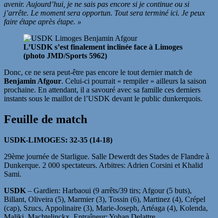
avenir. Aujourd’hui, je ne sais pas encore si je continue ou si
j’arrête. Le moment sera opportun. Tout sera terminé ici. Je peux
faire étape après étape. »
L’USDK s’est finalement inclinée face à Limoges
(photo JMD/Sports 5962)
Donc, ce ne sera peut-être pas encore le tout dernier match de
Benjamin Afgour
. Celui-ci pourrait « rempiler » ailleurs la saison
prochaine. En attendant, il a savouré avec sa famille ces derniers
instants sous le maillot de l’USDK devant le public dunkerquois.
Feuille de match
USDK-LIMOGES: 32-35 (14-18)
29ème journée de Starligue. Salle Dewerdt des Stades de Flandre à
Dunkerque. 2 000 spectateurs. Arbitres: Adrien Corsini et Khalid
Sami.
USDK
– Gardien: Harbaoui (9 arrêts/39 tirs; Afgour (5 buts),
Billant, Oliveira (5), Marmier (3), Tossin (6), Martinez (4), Crépel
(cap), Szucs, Appolinaire (3), Marie-Joseph, Artéaga (4), Kolenda,
Maliki, Machtelinckx. Entraîneur: Yohan Delattre.