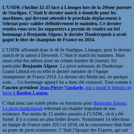
L’USDK s’incline 32-35 face à Limoges lors de la 29ème journée
de Starligue. C’était le dernier match à domicile pour les
maritimes, qui devront attendre le prochain déplacement à
Sélestat pour valider définitivement le maintien. Ce dernier
rendez-vous avec les supporters a permis de rendre un bel
hommage à Benjamin Afgour, le dernier Dunkerquois à avoir
gagné le titre de champion de France en 2014.
L’USDK affrontait donc le 4è de Starligue, Limoges, pour le dernier
match de la saison à Dewerdt. C’était le match du maintien. Mais
aussi celui des adieux pour un certain nombre de joueurs. En
particulier
Benjamin Afgour
. Le pivot ardennais de Dunkerque
Grand Littoral est en effet le dernier membre de l’équipe
championne de France 2014. Le dernier des Mohicans, en quelque
sorte… Un hommage appuyé lui a donc été consacré. Tout comme à
l’ancien président
Jean-Pierre Vandaele,
qui a passé le témoin cet
hiver à
Bastien Lamon.
C’était donc une soirée pleine en émotions pour
Benjamin Afgour.
Le pivot dunkerquois
refermait un chapitre important de son
existence. Pas moins de 15 années passées à l’USDK, où il a été
formé. Il y a connu ses plus belles heures. Notamment 14 sélections
en équipe de France entre 2013 et 2018, où la concurrence était forte
au poste de pivot notamment. C’était l’époque des Experts, qui ont