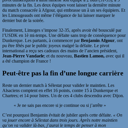
minutes de la fin. Les deux équipes vont laisser la dernière minute
du match consacrée à Afgour, qui embrasse un à un ses équipiers. Et
les Limougeauds ont même l’élégance de lui laisser marquer le
dernier but de la soirée.
Finalement, Limoges s’impose 32-35, après avoir été bousculé par
l’USDK en 1è mi-temps. Une défaite sans trop de conséquence pour
Dunkerque. Les partants, à commencer par
Benjamin Afgour
, ont
pu être fêtés par le public joyeux malgré la défaite. Le pivot
international a reçu ses cadeaux des mains de l’ancien président,
Jean-Pierre Vandaele
; et du nouveau,
Bastien Lamon,
avec qui il
a été champion de France !
Peut-être pas la fin d’une longue carrière
Reste un dernier match à Sélestat pour valider le maintien. Les
Alsaciens comptent en effet 16 points, contre 15 à Dunkerque et
Chartres; et 14 pour Istres. Un de ces 4 clubs descendra avec Dijon.
« Je ne sais pas encore si je continue ou si j’arrête »
C’est pourquoi Benjamin évitait de jubiler après cette défaite.
« On
va jouer encore à Sélestat dans trois jours. Après notre maintien
qu’on va valider là-bas, j’aurai le temps de penser à mon