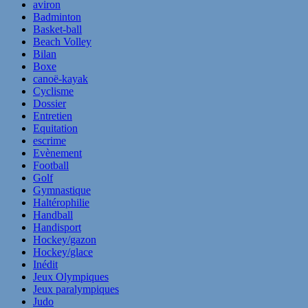
aviron
Badminton
Basket-ball
Beach Volley
Bilan
Boxe
canoë-kayak
Cyclisme
Dossier
Entretien
Equitation
escrime
Evènement
Football
Golf
Gymnastique
Haltérophilie
Handball
Handisport
Hockey/gazon
Hockey/glace
Inédit
Jeux Olympiques
Jeux paralympiques
Judo