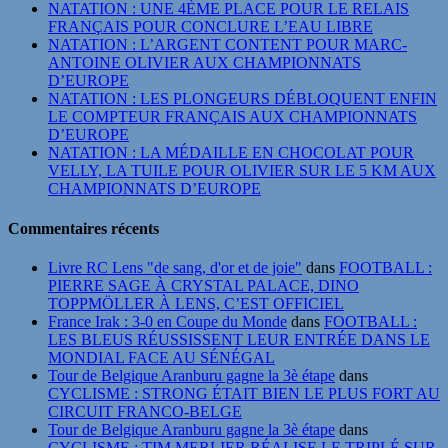
NATATION : UNE 4ÈME PLACE POUR LE RELAIS
FRANÇAIS POUR CONCLURE L’EAU LIBRE
NATATION : L’ARGENT CONTENT POUR MARC-
ANTOINE OLIVIER AUX CHAMPIONNATS
D’EUROPE
NATATION : LES PLONGEURS DÉBLOQUENT ENFIN
LE COMPTEUR FRANÇAIS AUX CHAMPIONNATS
D’EUROPE
NATATION : LA MÉDAILLE EN CHOCOLAT POUR
VELLY, LA TUILE POUR OLIVIER SUR LE 5 KM AUX
CHAMPIONNATS D’EUROPE
Commentaires récents
Livre RC Lens "de sang, d'or et de joie"
dans
FOOTBALL :
PIERRE SAGE À CRYSTAL PALACE, DINO
TOPPMÖLLER À LENS, C’EST OFFICIEL
France Irak : 3-0 en Coupe du Monde
dans
FOOTBALL :
LES BLEUS RÉUSSISSENT LEUR ENTRÉE DANS LE
MONDIAL FACE AU SÉNÉGAL
Tour de Belgique Aranburu gagne la 3è étape
dans
CYCLISME : STRONG ÉTAIT BIEN LE PLUS FORT AU
CIRCUIT FRANCO-BELGE
Tour de Belgique Aranburu gagne la 3è étape
dans
CYCLISME : TIM MERLIER RÉALISE LE TRIPLÉ SUR