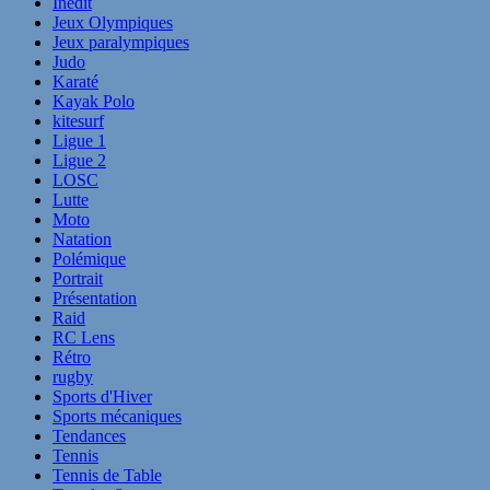
Inédit
Jeux Olympiques
Jeux paralympiques
Judo
Karaté
Kayak Polo
kitesurf
Ligue 1
Ligue 2
LOSC
Lutte
Moto
Natation
Polémique
Portrait
Présentation
Raid
RC Lens
Rétro
rugby
Sports d'Hiver
Sports mécaniques
Tendances
Tennis
Tennis de Table