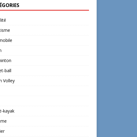
ÉGORIES
lité
tisme
mobile
n
inton
t-ball
 Volley
ë-kayak
isme
ier