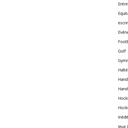
Entre
Equit
escr
Evèn
Footb
Golf
Gymn
Halté
Handb
Hand
Hock
Hock
Inédi
Jeux