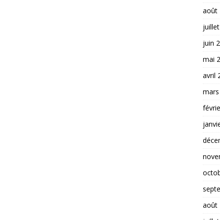
août
juille
juin 
mai 
avril
mars
févri
janvi
déce
nove
octo
sept
août