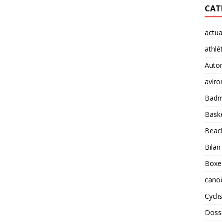
CAT
actua
athlé
Auto
aviro
Badm
Baske
Beach
Bilan
Boxe
cano
Cycl
Doss