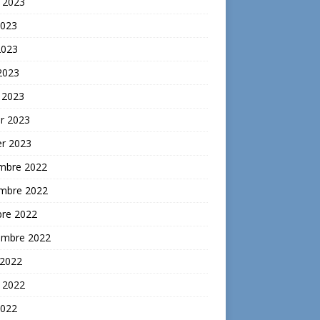
t 2023
2023
2023
 2023
 2023
er 2023
er 2023
mbre 2022
mbre 2022
bre 2022
embre 2022
 2022
t 2022
2022