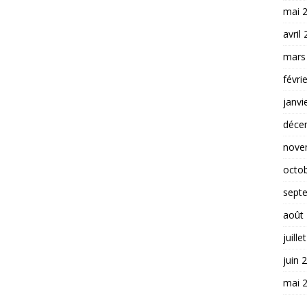
mai 
avril
mars
févri
janvi
déce
nove
octo
sept
août
juille
juin 
mai 