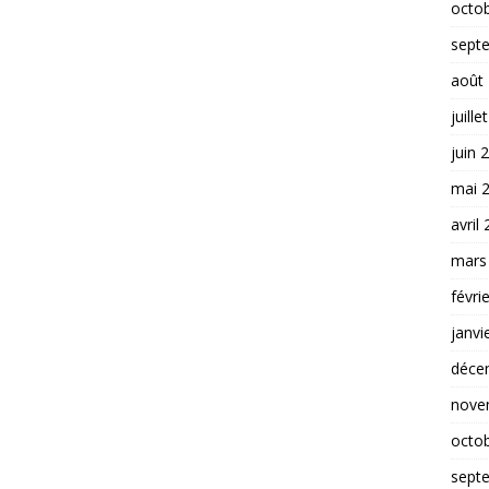
octo
sept
août
juille
juin 
mai 
avril
mars
févri
janvi
déce
nove
octo
sept