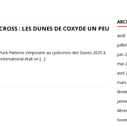
ARC
CROSS : LES DUNES DE COXYDE UN PEU
août
juille
Puck Pieterse s’imposent au cyclocross des Dunes 2025 à
juin 
international était un
[…]
mai 
avril
mars
févri
janvi
déce
nove