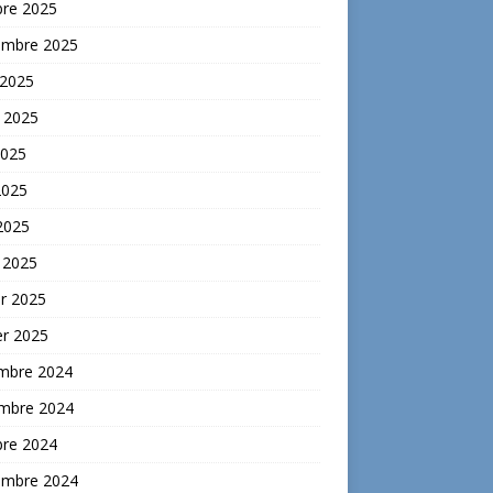
bre 2025
embre 2025
 2025
t 2025
2025
2025
 2025
 2025
er 2025
er 2025
mbre 2024
mbre 2024
bre 2024
embre 2024