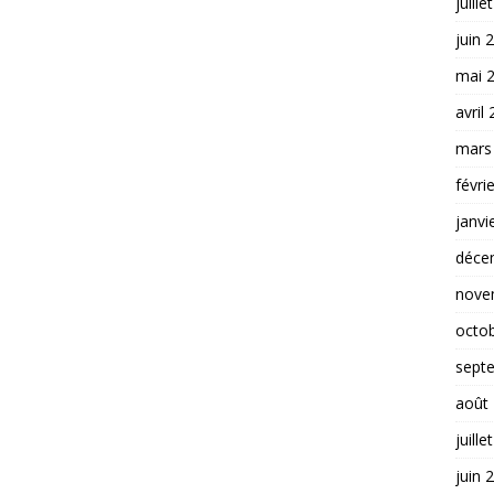
juille
juin 
mai 
avril
mars
févri
janvi
déce
nove
octo
sept
août
juille
juin 