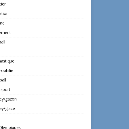
tien
ation
ime
ement
all
astique
rophilie
all
isport
ey/gazon
ey/glace
t
 Olympiques