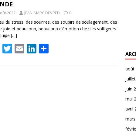
NDE
août 2022
JEAN-MARC DEVRED
0
a eu du stress, des sourires, des soupirs de soulagement, des
de joie et beaucoup, beaucoup d’émotion chez les voltigeurs
équipe
[…]
F
T
E
Li
P
ARC
ac
w
m
n
ar
e
itt
ai
k
ta
août
b
er
l
e
g
juille
o
dI
er
juin 
o
n
mai 
k
avril
mars
févri