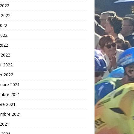
 2022
t 2022
2022
2022
 2022
 2022
er 2022
er 2022
mbre 2021
mbre 2021
bre 2021
embre 2021
 2021
t 2021