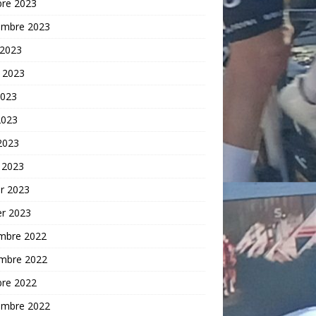
bre 2023
embre 2023
 2023
t 2023
2023
2023
 2023
 2023
er 2023
er 2023
mbre 2022
mbre 2022
bre 2022
embre 2022