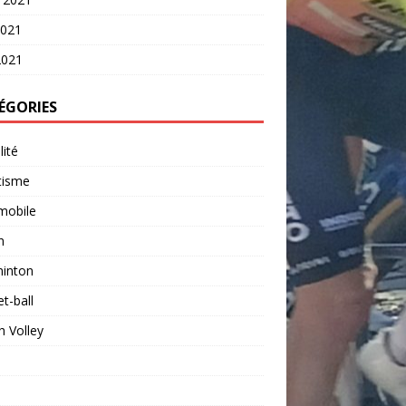
2021
2021
ÉGORIES
lité
tisme
mobile
n
inton
t-ball
 Volley