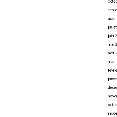
octo
sept
août
juille
juin 
mai 
avril
mars
févri
janvi
déce
nove
octo
sept