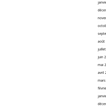
janvi
déce
nove
octo
sept
août
juille
juin 
mai 
avril
mars
févri
janvi
déce