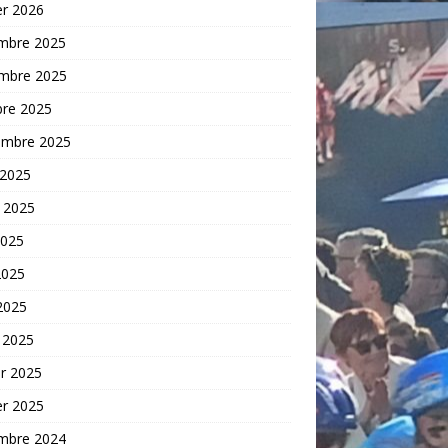
er 2026
mbre 2025
mbre 2025
bre 2025
embre 2025
 2025
t 2025
2025
2025
 2025
 2025
er 2025
er 2025
mbre 2024