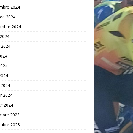
mbre 2024
bre 2024
embre 2024
 2024
t 2024
2024
2024
 2024
 2024
er 2024
er 2024
mbre 2023
mbre 2023