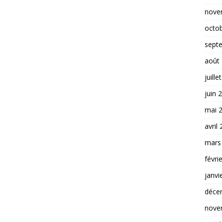
nove
octo
sept
août
juille
juin 
mai 
avril
mars
févri
janvi
déce
nove