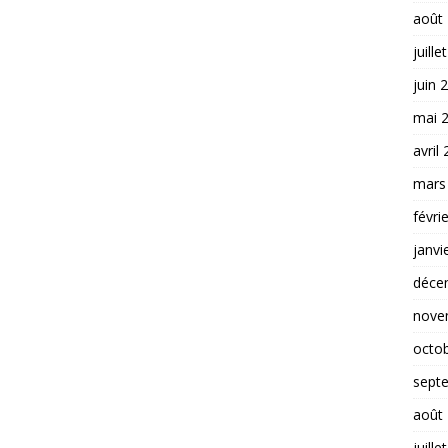
août
juille
juin 
mai 
avril
mars
févri
janvi
déce
nove
octo
sept
août
juille