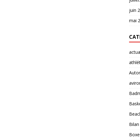
juin 
mai 
CAT
actua
athlé
Auto
aviro
Badm
Baske
Beach
Bilan
Boxe