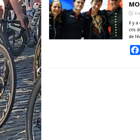
MO
9 
Il y 
cris 
de l’