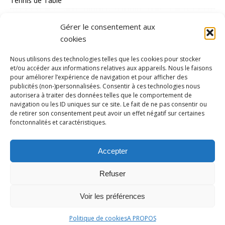
Tennis de Table
Tous les Sports
Gérer le consentement aux
Triathlon
cookies
Voile
Nous utilisons des technologies telles que les cookies pour stocker
volley_ball
et/ou accéder aux informations relatives aux appareils. Nous le faisons
pour améliorer l’expérience de navigation et pour afficher des
water-polo
publicités (non-)personnalisées. Consentir à ces technologies nous
autorisera à traiter des données telles que le comportement de
navigation ou les ID uniques sur ce site. Le fait de ne pas consentir ou
MÉTA
de retirer son consentement peut avoir un effet négatif sur certaines
fonctonnalités et caractéristiques.
Connexion
Flux des publications
Accepter
Flux des commentaires
Refuser
Site de WordPress-FR
Voir les préférences
Politique de cookies
A PROPOS
Copyright © 2026 | Thème WordPress par
MH Themes