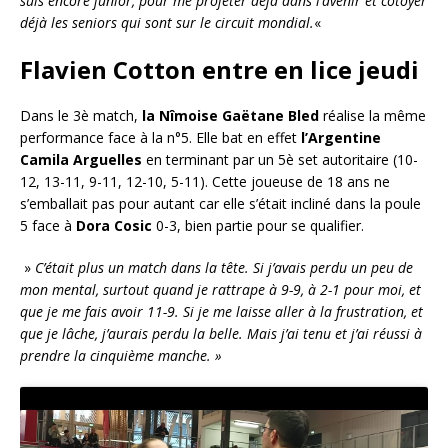
suis encore junior, pour me projeter déjà dans l’avenir et côtoyer
déjà les seniors qui sont sur le circuit mondial.
«
Flavien Cotton entre en lice jeudi
Dans le 3è match,
la Nîmoise Gaëtane Bled
réalise la même
performance face à la n°5. Elle bat en effet
l’Argentine
Camila Arguelles
en terminant par un 5è set autoritaire (10-
12, 13-11, 9-11, 12-10, 5-11). Cette joueuse de 18 ans ne
s’emballait pas pour autant car elle s’était incliné dans la poule
5 face à
Dora
Cosic
0-3, bien partie pour se qualifier.
»
C’était plus un match dans la tête. Si j’avais perdu un peu de
mon mental, surtout quand je rattrape à 9-9, à 2-1 pour moi, et
que je me fais avoir 11-9. Si je me laisse aller à la frustration, et
que je lâche, j’aurais perdu la belle. Mais j’ai tenu et j’ai réussi à
prendre la cinquième manche. »