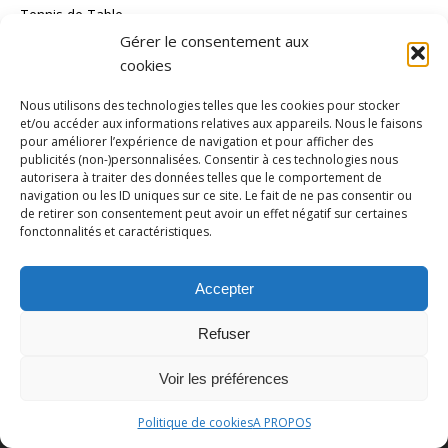
Tennis de Table
Gérer le consentement aux
Tous les Sports
cookies
Triathlon
Nous utilisons des technologies telles que les cookies pour stocker
Voile
et/ou accéder aux informations relatives aux appareils. Nous le faisons
pour améliorer l’expérience de navigation et pour afficher des
volley_ball
publicités (non-)personnalisées. Consentir à ces technologies nous
autorisera à traiter des données telles que le comportement de
water-polo
navigation ou les ID uniques sur ce site. Le fait de ne pas consentir ou
de retirer son consentement peut avoir un effet négatif sur certaines
MÉTA
fonctonnalités et caractéristiques.
Connexion
Accepter
Flux des publications
Refuser
Flux des commentaires
Site de WordPress-FR
Voir les préférences
Politique de cookies
A PROPOS