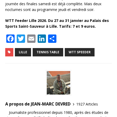
journée des finales samedi est déjà complète. Mais deux
nocturnes sont au programme jeudi et vendredi soir.
WTT Feeder Lille 2026. Du 27 au 31 janvier au Palais des
Sports Saint-Sauveur à Lille. Tarifs: 7 et 9 euros.
F
T
E
Li
P
a
w
m
n
ar
c
it
ai
k
ta
LILLE
TENNIS TABLE
WTT SPEEDER
e
te
l
e
g
b
r
dI
e
o
n
r
o
k
A propos de JEAN-MARC DEVRED
1927 Articles
Journaliste professionnel depuis 1980, après des études de