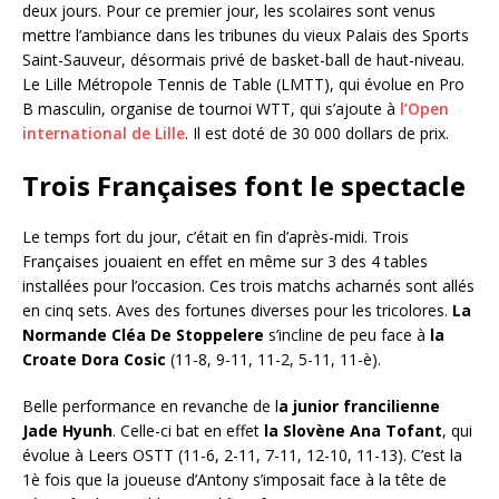
deux jours. Pour ce premier jour, les scolaires sont venus
mettre l’ambiance dans les tribunes du vieux Palais des Sports
Saint-Sauveur, désormais privé de basket-ball de haut-niveau.
Le Lille Métropole Tennis de Table (LMTT), qui évolue en Pro
B masculin, organise de tournoi WTT, qui s’ajoute à
l’Open
international de Lille
. Il est doté de 30 000 dollars de prix.
Trois Françaises font le spectacle
Le temps fort du jour, c’était en fin d’après-midi. Trois
Françaises jouaient en effet en même sur 3 des 4 tables
installées pour l’occasion. Ces trois matchs acharnés sont allés
en cinq sets. Aves des fortunes diverses pour les tricolores.
La
Normande Cléa De Stoppelere
s’incline de peu face à
la
Croate Dora Cosic
(11-8, 9-11, 11-2, 5-11, 11-è).
Belle performance en revanche de l
a junior francilienne
Jade Hyunh
. Celle-ci bat en effet
la Slovène Ana
Tofant
, qui
évolue à Leers OSTT (11-6, 2-11, 7-11, 12-10, 11-13). C’est la
1è fois que la joueuse d’Antony s’imposait face à la tête de