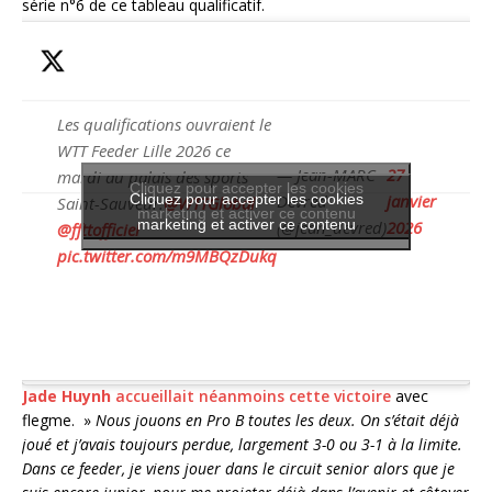
série n°6 de ce tableau qualificatif.
Les qualifications ouvraient le
WTT Feeder Lille 2026 ce
— Jean-MARC
27
mardi au palais des sports
Cliquez pour accepter les cookies
Cliquez pour accepter les cookies
Devred
janvier
Saint-Sauveur.
@WTTGlobal
marketing et activer ce contenu
marketing et activer ce contenu
(@jean_devred)
2026
@ffttofficiel
pic.twitter.com/m9MBQzDukq
Jade Huynh
accueillait néanmoins cette victoire
avec
flegme. »
Nous jouons en Pro B toutes les deux. On s’était déjà
joué et j’avais toujours perdue, largement 3-0 ou 3-1 à la limite.
Dans ce feeder, je viens jouer dans le circuit senior alors que je