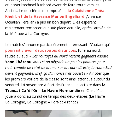
et laisser l’archipel à tribord avant de faire route vers les
Antilles. Le duo féminin composé de
la Calaisienne Théa
Khelif, et de la Havraise Marion Engelhard
(Airvance
Océalian Terélian) a pris un bon départ. Elles espèrent
maintenant remonter leur 30è place actuelle, après l’arrivée de
la 1è étape à La Corogne.
Le match s’annonce particulièrement intéressant. D’autant qu’
il
pourrait y avoir deux routes distinctes
, l’une au nord,
l’autre au sud.
« Les routages au Nord restent gagnants
assure
Yann Château
.
Mais si on dégrade un peu les polaires pour
tenir compte de l’état de la mer sur la route directe, la route Sud
devient gagnante. Bref, ça s’annonce très ouvert ! »
À noter que
les premiers voiliers de la classe sont ainsi attendus autour du
vendredi 14 novembre à Fort-de-France. La victoire dans
la
Transat Café l’Or – Le Havre Normandie
en Class40 se
jouera donc au cumul de temps des deux étapes (Le Havre –
La Corogne, La Corogne – Fort-de-France).