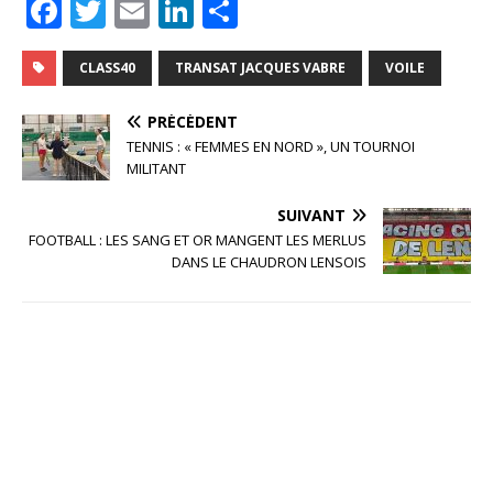
F
T
E
Li
P
a
w
m
n
ar
c
it
ai
k
ta
CLASS40
TRANSAT JACQUES VABRE
VOILE
e
te
l
e
g
PRÉCÉDENT
b
r
dI
e
TENNIS : « FEMMES EN NORD », UN TOURNOI
MILITANT
o
n
r
o
SUIVANT
FOOTBALL : LES SANG ET OR MANGENT LES MERLUS
k
DANS LE CHAUDRON LENSOIS