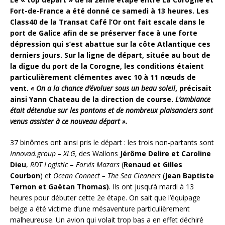
Fort-de-France a été donné ce samedi à 13 heures. Les
Class40 de la Transat Café l’Or ont fait escale dans le
port de Galice afin de se préserver face à une forte
dépression qui s’est abattue sur la côte Atlantique ces
derniers jours. Sur la ligne de départ, située au bout de
la digue du port de la Corogne, les conditions étaient
particulièrement clémentes avec 10 à 11 nœuds de
vent.
« On a la chance d’évoluer sous un beau soleil
, précisait
ainsi Yann Chateau de la direction de course.
L’ambiance
était détendue sur les pontons et de nombreux plaisanciers sont
venus assister à ce nouveau départ ».
37 binômes ont ainsi pris le départ : les trois non-partants sont
Innovad.group – XLG,
des Wallons
Jérôme Delire et Caroline
Dieu
,
RDT Logistic
–
Forvis Mazars
(
Renaud et Gilles
Courbon
) et
Ocean Connect – The
Sea Cleaners
(
Jean Baptiste
Ternon et Gaëtan Thomas)
. Ils ont jusqu’à mardi à 13
heures pour débuter cette 2e étape. On sait que l’équipage
belge a été victime d’une mésaventure particulièrement
malheureuse. Un avion qui volait trop bas a en effet déchiré