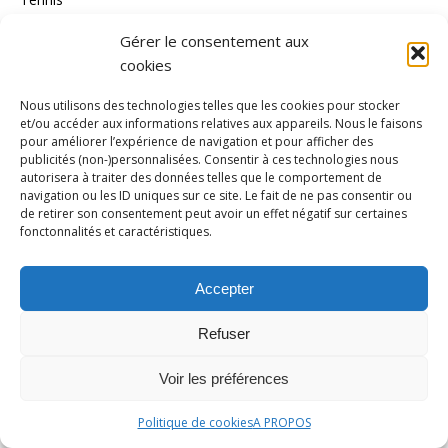
Tennis de Table
Gérer le consentement aux
cookies
Tous les Sports
Triathlon
Nous utilisons des technologies telles que les cookies pour stocker
et/ou accéder aux informations relatives aux appareils. Nous le faisons
Voile
pour améliorer l’expérience de navigation et pour afficher des
publicités (non-)personnalisées. Consentir à ces technologies nous
volley_ball
autorisera à traiter des données telles que le comportement de
navigation ou les ID uniques sur ce site. Le fait de ne pas consentir ou
water-polo
de retirer son consentement peut avoir un effet négatif sur certaines
fonctonnalités et caractéristiques.
MÉTA
Accepter
Connexion
Flux des publications
Refuser
Flux des commentaires
Voir les préférences
Site de WordPress-FR
Politique de cookies
A PROPOS