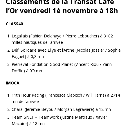
Classements de la Transat Café
l’Or vendredi 1è novembre à 18h
CLASS40
Legallais (Fabien Delahaye / Pierre Leboucher) à 3182
milles nautiques de l’arrivée
Défi Solidaire avec Ellye et l’Arche (Nicolas Jossier / Sophie
Faguet) à 0,8 mn
Pierreval-Fondation Good Planet (Vincent Riou / Yann
Doffin) à 0’9 mn
IMOCA
11th Hour Racing (Francesca Clapcich / Will Harris) à 2714
mn de l’arrivée
Charal (Jérémie Beyou / Morgan Lagravière) à 12 mn
Team SNEF – Teamwork (Justine Mettraux / Xavier
Macaire) à 18 mn