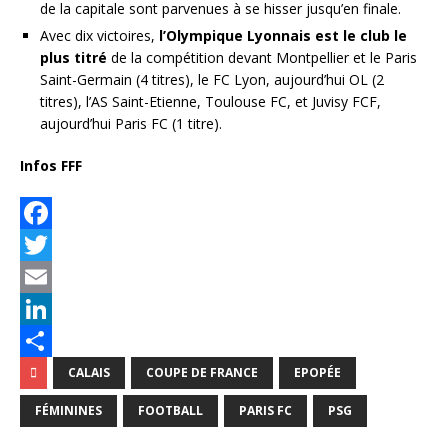
de la capitale sont parvenues à se hisser jusqu’en finale.
Avec dix victoires,
l’Olympique Lyonnais est le club le
plus titré
de la compétition devant Montpellier et le Paris
Saint-Germain (4 titres), le FC Lyon, aujourd’hui OL (2
titres), l’AS Saint-Etienne, Toulouse FC, et Juvisy FCF,
aujourd’hui Paris FC (1 titre).
Infos FFF
F
a
T
c
w
E
e
i
m
L
b
t
a
i
P
CALAIS
COUPE DE FRANCE
EPOPÉE
o
t
i
n
a
FÉMININES
FOOTBALL
PARIS FC
PSG
o
e
l
k
r