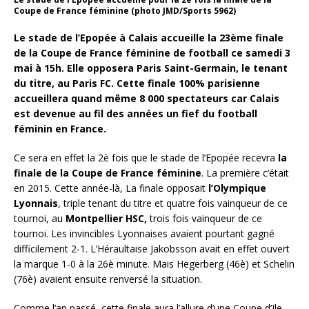
Coupe de France féminine (photo JMD/Sports 5962)
Le stade de l’Epopée à Calais accueille la 23ème finale
de la Coupe de France féminine de football ce samedi 3
mai à 15h. Elle opposera Paris Saint-Germain, le tenant
du titre, au Paris FC. Cette finale 100% parisienne
accueillera quand même 8 000 spectateurs car Calais
est devenue au fil des années un fief du football
féminin en France.
Ce sera en effet la 2è fois que le stade de l’Epopée recevra
la
finale de la Coupe de France féminine
. La première c’était
en 2015. Cette année-là, La finale opposait
l’Olympique
Lyonnais
, triple tenant du titre et quatre fois vainqueur de ce
tournoi, au
Montpellier HSC,
trois fois vainqueur de ce
tournoi. Les invincibles Lyonnaises avaient pourtant gagné
difficilement 2-1. L’Héraultaise Jakobsson avait en effet ouvert
la marque 1-0 à la 26è minute. Mais Hegerberg (46è) et Schelin
(76è) avaient ensuite renversé la situation.
Comme l’an passé, cette finale aura l’allure d’une Coupe d’Ile-