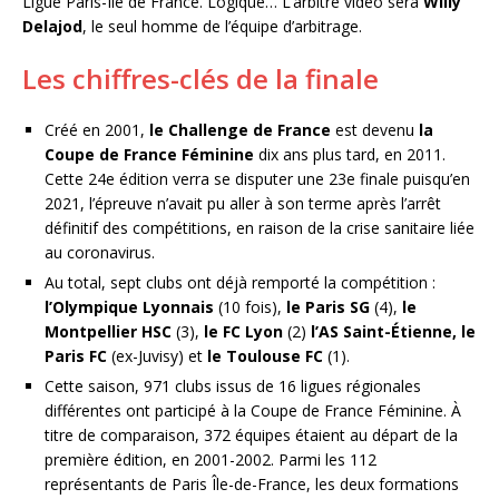
Ligue Paris-Ile de France. Logique… L’arbitre vidéo sera
Willy
Delajod
, le seul homme de l’équipe d’arbitrage.
Les chiffres-clés de la finale
Créé en 2001,
le Challenge de France
est devenu
la
Coupe de France Féminine
dix ans plus tard, en 2011.
Cette 24e édition verra se disputer une 23e finale puisqu’en
2021, l’épreuve n’avait pu aller à son terme après l’arrêt
définitif des compétitions, en raison de la crise sanitaire liée
au coronavirus.
Au total, sept clubs ont déjà remporté la compétition :
l’Olympique Lyonnais
(10 fois),
le Paris SG
(4),
le
Montpellier HSC
(3),
le FC Lyon
(2)
l’AS Saint-Étienne, le
Paris FC
(ex-Juvisy) et
le Toulouse FC
(1).
Cette saison, 971 clubs issus de 16 ligues régionales
différentes ont participé à la Coupe de France Féminine. À
titre de comparaison, 372 équipes étaient au départ de la
première édition, en 2001-2002. Parmi les 112
représentants de Paris Île-de-France, les deux formations