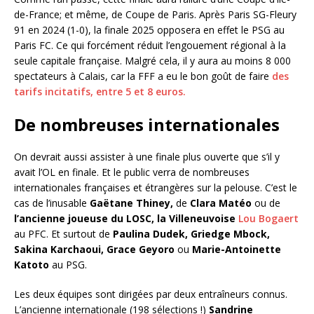
de-France; et même, de Coupe de Paris. Après Paris SG-Fleury
91 en 2024 (1-0), la finale 2025 opposera en effet le PSG au
Paris FC. Ce qui forcément réduit l’engouement régional à la
seule capitale française. Malgré cela, il y aura au moins 8 000
spectateurs à Calais, car la FFF a eu le bon goût de faire
des
tarifs incitatifs, entre 5 et 8 euros.
De nombreuses internationales
On devrait aussi assister à une finale plus ouverte que s’il y
avait l’OL en finale. Et le public verra de nombreuses
internationales françaises et étrangères sur la pelouse. C’est le
cas de l’inusable
Gaëtane
Thiney,
de
Clara Matéo
ou de
l’ancienne joueuse du LOSC, la Villeneuvoise
Lou Bogaert
au PFC. Et surtout de
Paulina
Dudek, Griedge Mbock,
Sakina Karchaoui, Grace Geyoro
ou
Marie-Antoinette
Katoto
au PSG.
Les deux équipes sont dirigées par deux entraîneurs connus.
L’ancienne internationale (198 sélections !)
Sandrine