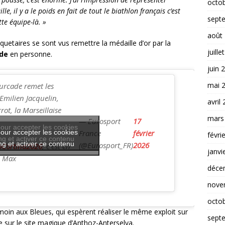
octo
, il y a le poids en fait de tout le biathlon français c’est
sept
te équipe-là. »
août
etaires se sont vus remettre la médaille d’or par la
juille
ade
en personne.
juin 
mai 
Fourcade remet les
Emilien Jacquelin,
avril
rot, la Marseillaise
mars
— Eurosport
17
our accepter les cookies
our accepter les cookies
France
février
févri
g et activer ce contenu
g et activer ce contenu
(@Eurosport_FR)
2026
oCortina2026
, c'est en
janvi
O Max
déce
nove
octo
moin aux Bleues, qui espèrent réaliser le même exploit sur
sept
le sur le site magique d’Anthoz-Anterselva.