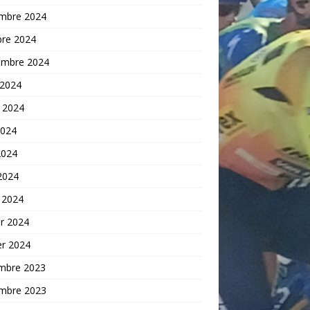
mbre 2024
bre 2024
embre 2024
 2024
t 2024
2024
2024
 2024
 2024
er 2024
er 2024
mbre 2023
mbre 2023