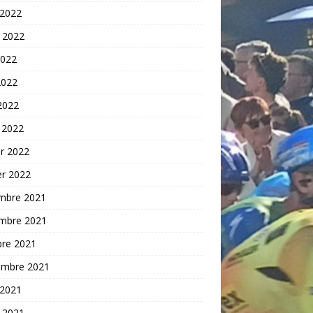
 2022
t 2022
2022
2022
 2022
 2022
er 2022
er 2022
mbre 2021
mbre 2021
bre 2021
embre 2021
 2021
t 2021