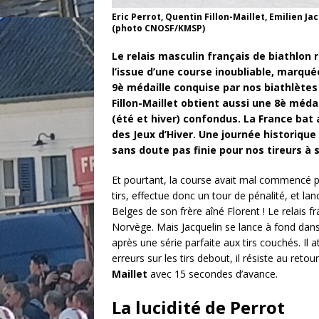
Eric Perrot, Quentin Fillon-Maillet, Emilien J
(photo CNOSF/KMSP)
Le relais masculin français de biathlon 
l’issue d’une course inoubliable, marquée
9è médaille conquise par nos biathlètes
Fillon-Maillet obtient aussi une 8è méda
(été et hiver) confondus. La France bat 
des Jeux d’Hiver. Une journée historique
sans doute pas finie pour nos tireurs à s
Et pourtant, la course avait mal commencé p
tirs, effectue donc un tour de pénalité, et la
Belges de son frère aîné Florent ! Le relais 
Norvège. Mais Jacquelin se lance à fond dan
après une série parfaite aux tirs couchés. Il 
erreurs sur les tirs debout, il résiste au retou
Maillet
avec 15 secondes d’avance.
La lucidité de Perrot