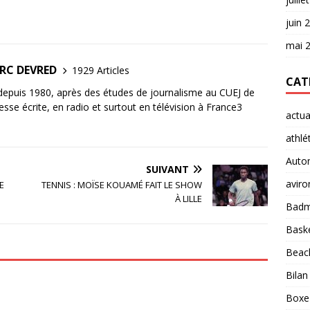
juin 
mai 
ARC DEVRED
1929 Articles
CAT
 depuis 1980, après des études de journalisme au CUEJ de
esse écrite, en radio et surtout en télévision à France3
actua
athlé
Auto
SUIVANT
aviro
E
TENNIS : MOÏSE KOUAMÉ FAIT LE SHOW
À LILLE
Badm
Baske
Beach
Bilan
Boxe