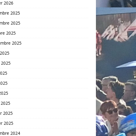
er 2026
mbre 2025
mbre 2025
bre 2025
embre 2025
 2025
t 2025
2025
2025
 2025
 2025
er 2025
er 2025
mbre 2024