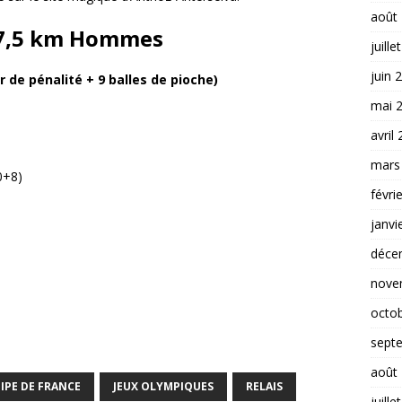
août
×7,5 km Hommes
juille
juin 
r de pénalité + 9 balles de pioche)
mai 
avril
mars
0+8)
févri
janvi
déce
nove
octo
sept
août
IPE DE FRANCE
JEUX OLYMPIQUES
RELAIS
juille