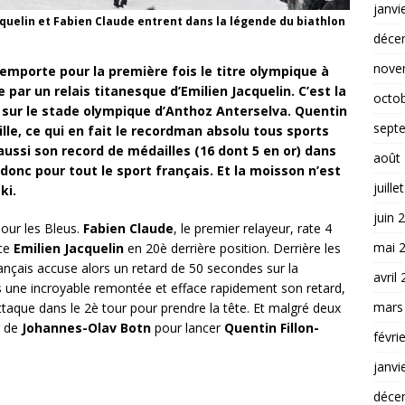
janvi
acquelin et Fabien Claude entrent dans la légende du biathlon
déce
nove
remporte pour la première fois le titre olympique à
 par un relais titanesque d’Emilien Jacquelin. C’est la
octo
 sur le stade olympique d’Anthoz Anterselva. Quentin
sept
ille, ce qui en fait le recordman absolu tous sports
aussi son record de médailles (16 dont 5 en or) dans
août
 donc pour tout le sport français. Et la moisson n’est
juille
ki.
juin 
our les Bleus.
Fabien Claude
, le premier relayeur, rate 4
mai 
nce
Emilien Jacquelin
en 20è derrière position. Derrière les
français accuse alors un retard de 50 secondes sur la
avril
s une incroyable remontée et efface rapidement son retard,
mars
attaque dans le 2è tour pour prendre la tête. Et malgré deux
r de
Johannes-Olav Botn
pour lancer
Quentin Fillon-
févri
janvi
déce