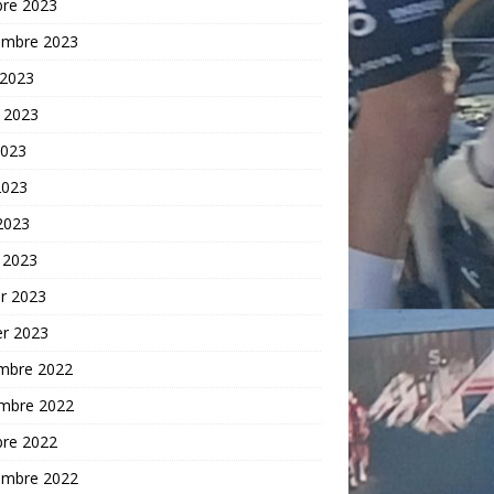
bre 2023
embre 2023
 2023
t 2023
2023
2023
 2023
 2023
er 2023
er 2023
mbre 2022
mbre 2022
bre 2022
embre 2022