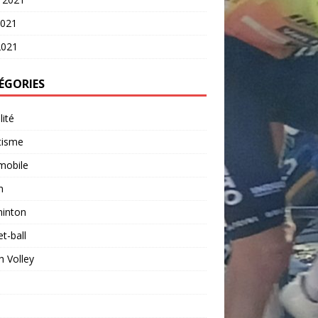
2021
2021
ÉGORIES
lité
tisme
mobile
n
inton
t-ball
 Volley