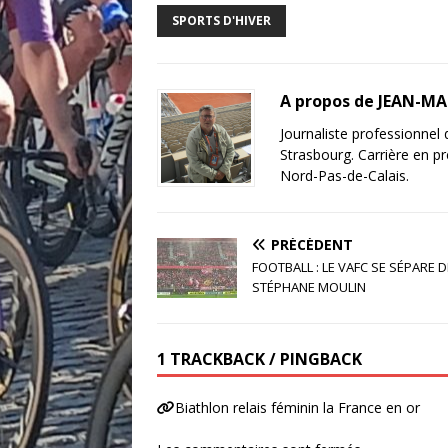
e
te
l
e
g
SPORTS D'HIVER
b
r
dI
e
o
n
r
A propos de JEAN-M
o
Journaliste professionnel
k
Strasbourg. Carrière en pr
Nord-Pas-de-Calais.
PRÉCÉDENT
FOOTBALL : LE VAFC SE SÉPARE D
STÉPHANE MOULIN
1 TRACKBACK / PINGBACK
Biathlon relais féminin la France en or