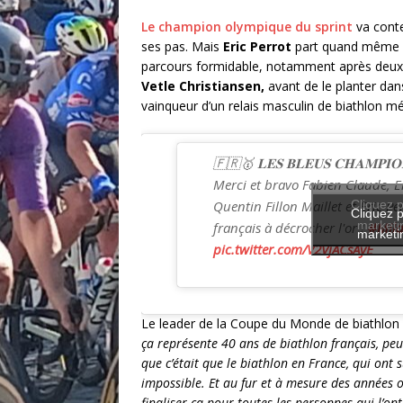
Le champion olympique du sprint
va conte
ses pas. Mais
Eric Perrot
part quand même en 
parcours formidable, notamment après deux bal
Vetle Christiansen,
avant de le planter dan
vainqueur d’un relais masculin de biathlon m
🇫🇷🥇 𝐋𝐄𝐒 𝐁𝐋𝐄𝐔𝐒 𝐂𝐇𝐀𝐌𝐏𝐈𝐎
Merci et bravo Fabien Claude, E
Quentin Fillon Maillet et Eric Pe
Cliquez p
Cliquez p
marketin
français à décrocher l'or !
#Mila
marketin
pic.twitter.com/V2VjACsAyE
Le leader de la Coupe du Monde de biathlon
ça représente 40 ans de biathlon français, pe
que c’était que le biathlon en France, qui ont
impossible. Et au fur et à mesure des années o
finaliser ça pour toutes les personnes qui l’ont