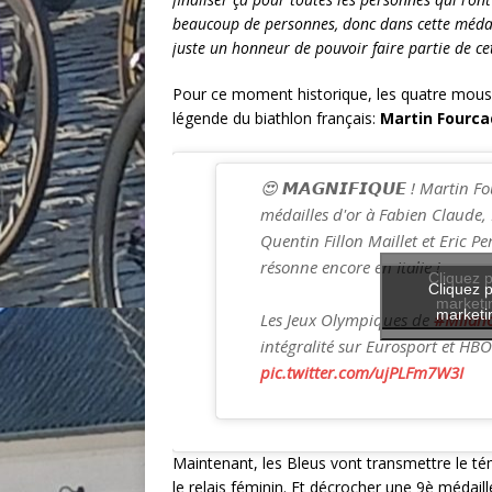
beaucoup de personnes, donc dans cette médaille
juste un honneur de pouvoir faire partie de cet
Pour ce moment historique, les quatre mousqu
légende du biathlon français:
Martin Fourc
😍 𝙈𝘼𝙂𝙉𝙄𝙁𝙄𝙌𝙐𝙀 ! Martin 
médailles d'or à Fabien Claude, 
Quentin Fillon Maillet et Eric Per
résonne encore en Italie !
Cliquez p
Cliquez p
marketin
marketin
Les Jeux Olympiques de
#Milan
intégralité sur Eurosport et HB
pic.twitter.com/ujPLFm7W3I
Maintenant, les Bleus vont transmettre le té
le relais féminin. Et décrocher une 9è médail