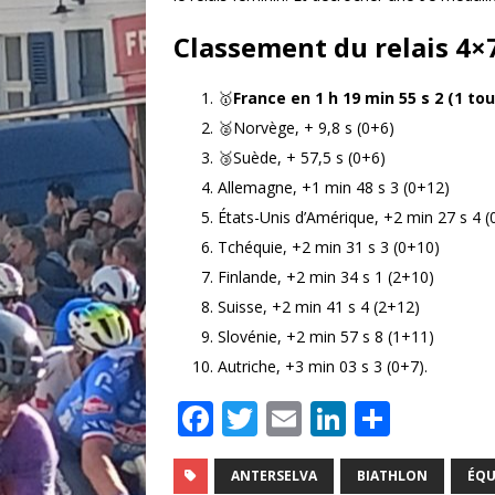
Classement du relais 4
🥇
France en 1 h 19 min 55 s 2 (1 tou
🥈Norvège, + 9,8 s (0+6)
🥉Suède, + 57,5 s (0+6)
Allemagne, +1 min 48 s 3 (0+12)
États-Unis d’Amérique, +2 min 27 s 4 (
Tchéquie, +2 min 31 s 3 (0+10)
Finlande, +2 min 34 s 1 (2+10)
Suisse, +2 min 41 s 4 (2+12)
Slovénie, +2 min 57 s 8 (1+11)
Autriche, +3 min 03 s 3 (0+7).
F
T
E
Li
P
a
w
m
n
ar
c
it
ai
k
ta
ANTERSELVA
BIATHLON
ÉQU