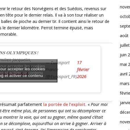
nove
nir le retour des Norvégiens et des Suédois, revenus sur
tête pour le dernier relais. Il va à son tour réaliser un
octo
les de pioche au dernier tir. Il contient ainsi le retour de
sept
s le dernier kilomètre. Perrot termine épuisé, mais
émorable.
août
juille
𝐒 𝐎𝐋𝐘𝐌𝐏𝐈𝐐𝐔𝐄𝐒 !
juin 
milien Jacquelin,
— Eurosport
17
mai 
rrot, premier relais
our accepter les cookies
our accepter les cookies
France
février
g et activer ce contenu
noCortina2026
avril
g et activer ce contenu
(@Eurosport_FR)
2026
mars
févri
janvi
 résumait parfaitement
la portée de l’exploit.
«
Pour moi
ut-être même plus, de personnes qui ont su décomplexer ce
déce
 su montrer la voie, qui ont su gagner, même quand c’était
nove
n se décomplexe, aujourd’hui on arrive à gagner. Arriver à
 poussé, c’est énorme. J’ai l’impression de représenter