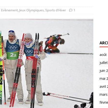
Evènement
,
Jeux Olympiques
,
Sports d'Hiver
1
ARC
août
juille
juin 
mai 
avril
mars
févri