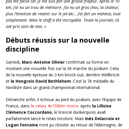
pas été facile car je me suis fait une grosse frayeur. Après le 10
km, j’ai eu un trou de mémoire. J’ai eu un gros choc, la chaleur,
plus l’émotion de revenir sur le jet-ski… J’ai fait un malaise, tout
simplement. Mais le staff a été incroyable. Toute la journée, ils
ont pris soin de moi. »
Débuts réussis sur la nouvelle
discipline
Samedi,
Marc-Antoine Olivier
confirmait sa forme en
montant une nouvelle fois sur la 3è marche du podium. Celui
de la nouvelle épreuve du 3 km knock-out, derrière Wellbrock
et
le Hongrois David
Bethlehem
. C’est la 7è médaille du
Nordiste dans un grand championnat international.
Dimanche enfin, il échoue au pied du podium, avec l’équipe de
France, dans
le relais 4x1500m mixte
. Après
la Lilloise
Clémence Coccordano
, le licencié dunkerquois avait
parfaitement lancé le relais tricolore. Mais
Inès Delacroix et
Logan Fontaine
n’ont pu résister au retour de l’Allemagne, de