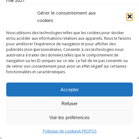
mai 2021
Gérer le consentement aux
CATÉGORIES
cookies
actualité
Nous utilisons des technologies telles que les cookies pour stocker
et/ou accéder aux informations relatives aux appareils. Nous le faisons
athlétisme
pour améliorer l’expérience de navigation et pour afficher des
publicités (non-)personnalisées. Consentir à ces technologies nous
Automobile
autorisera à traiter des données telles que le comportement de
aviron
navigation ou les ID uniques sur ce site. Le fait de ne pas consentir ou
de retirer son consentement peut avoir un effet négatif sur certaines
Badminton
fonctonnalités et caractéristiques.
Basket-ball
Accepter
Beach Volley
Bilan
Refuser
Boxe
Voir les préférences
canoë-kayak
Politique de cookies
A PROPOS
Cyclisme