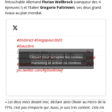
l’intouchable Allemand
Florian Wellbrock
(vainqueur des 4
épreuves !) et l’Italien
Gregorio
Paltrinieri
, ses deux grand
rivaux au plan mondial.
#EnDirect
#Singapour2025
#EauLibre
18
Le podium du 5km
— FFN
Cliquez pour accepter les cookies
Cliquez pour accepter les cookies
juillet
messieurs
#TeamFrance
(@FFNatation)
marketing et activer ce contenu
marketing et activer ce contenu
2025
#TeamFFN
pic.twitter.com/KyDxvKmIwf
«
Les deux mecs devant moi
, déclare ainsi Olivier au micro de la
FFN,
c’est pas n’importe qui
.
Aussi, je suis très content. Cela n’a