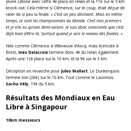
jeune Lilloise avec cette 4è place en relais et la 11è sur le 3 km
knock-out. Cela même si Clémence, sur le coup, était déçue de
rater de si peu la finale.
« C’est un peu décevant. Mais en même
temps, ce sont les championnats du Monde. C’est mes premiers
et je n’ai eu qu’une demi-saison. Je suis donc consciente que c’est
déjà bien d’être là. Surtout quand je vois le niveau des finales. »
Née comme Clémence à Villeneuve-d’Ascq, mais licenciée à
Brest,
Ines Delacroix
termine donc 4è du relais également.
Après une 12è place sur le 10 km, et la 9è sur le 5 km.
Déception en revanche pour
Jules Wallart
. Le Dunkerquois
termine loin (26è) sur le 10 km. Tout comme le Laonnois
Sacha Vély
, 19è du 5 km.
Résultats des Mondiaux en Eau
Libre à Singapour
10km messieurs