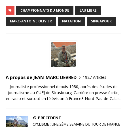
a
w
m
n
ar
c
it
ai
k
ta
CHAMPIONNATS DU MONDE
EAU LIBRE
e
te
l
e
g
MARC-ANTOINE OLIVIER
NATATION
SINGAPOUR
b
r
dI
e
o
n
r
o
k
A propos de JEAN-MARC DEVRED
1927 Articles
Journaliste professionnel depuis 1980, après des études de
journalisme au CUEJ de Strasbourg. Carrière en presse écrite,
en radio et surtout en télévision à France3 Nord-Pas-de-Calais.
PRÉCÉDENT
CYCLISME : UNE 2ÈME SEMAINE DU TOUR DE FRANCE