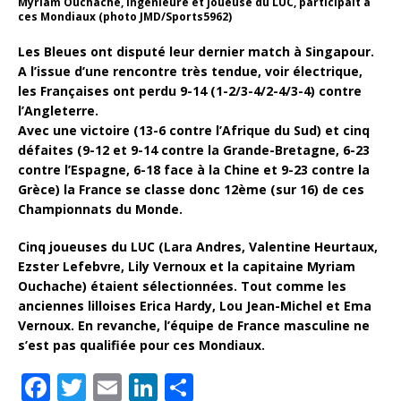
Myriam Ouchache, ingénieure et joueuse du LUC, participait à
ces Mondiaux (photo JMD/Sports5962)
Les Bleues ont disputé leur dernier match à Singapour.
A l’issue d’une rencontre très tendue, voir électrique,
les Françaises ont perdu 9-14 (1-2/3-4/2-4/3-4) contre
l’Angleterre.
Avec une victoire (13-6 contre l’Afrique du Sud) et cinq
défaites (9-12 et 9-14 contre la Grande-Bretagne, 6-23
contre l’Espagne, 6-18 face à la Chine et 9-23 contre la
Grèce) la France se classe donc 12ème (sur 16) de ces
Championnats du Monde.
Cinq joueuses du LUC (Lara Andres, Valentine Heurtaux,
Ezster Lefebvre, Lily Vernoux et la capitaine Myriam
Ouchache) étaient sélectionnées. Tout comme les
anciennes lilloises Erica Hardy, Lou Jean-Michel et Ema
Vernoux. En revanche, l’équipe de France masculine ne
s’est pas qualifiée pour ces Mondiaux.
F
T
E
Li
P