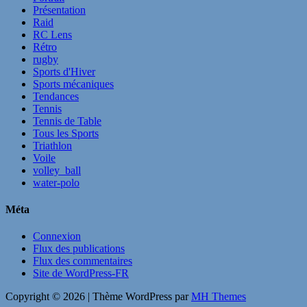
Présentation
Raid
RC Lens
Rétro
rugby
Sports d'Hiver
Sports mécaniques
Tendances
Tennis
Tennis de Table
Tous les Sports
Triathlon
Voile
volley_ball
water-polo
Méta
Connexion
Flux des publications
Flux des commentaires
Site de WordPress-FR
Copyright © 2026 | Thème WordPress par
MH Themes