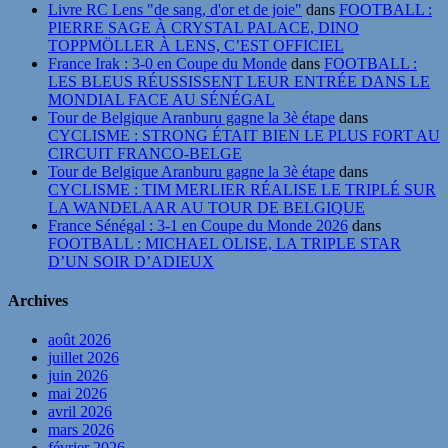
Livre RC Lens "de sang, d'or et de joie"
dans
FOOTBALL :
PIERRE SAGE À CRYSTAL PALACE, DINO
TOPPMÖLLER À LENS, C’EST OFFICIEL
France Irak : 3-0 en Coupe du Monde
dans
FOOTBALL :
LES BLEUS RÉUSSISSENT LEUR ENTRÉE DANS LE
MONDIAL FACE AU SÉNÉGAL
Tour de Belgique Aranburu gagne la 3è étape
dans
CYCLISME : STRONG ÉTAIT BIEN LE PLUS FORT AU
CIRCUIT FRANCO-BELGE
Tour de Belgique Aranburu gagne la 3è étape
dans
CYCLISME : TIM MERLIER RÉALISE LE TRIPLÉ SUR
LA WANDELAAR AU TOUR DE BELGIQUE
France Sénégal : 3-1 en Coupe du Monde 2026
dans
FOOTBALL : MICHAEL OLISE, LA TRIPLE STAR
D’UN SOIR D’ADIEUX
Archives
août 2026
juillet 2026
juin 2026
mai 2026
avril 2026
mars 2026
février 2026