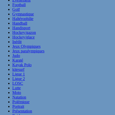
Evènement
Football
Golf
Gymnastique
Haltérophilie
Handball
Handisport
Hockey/gazon
Hockey/glace
Inédit
Jeux Olympiques
Jeux paralympiques
Judo
Karaté
Kayak Polo
kitesurf
Ligue 1
Ligue 2
LOSC
Lutte
Moto
Natation
Polémique
Portrait
Présentation