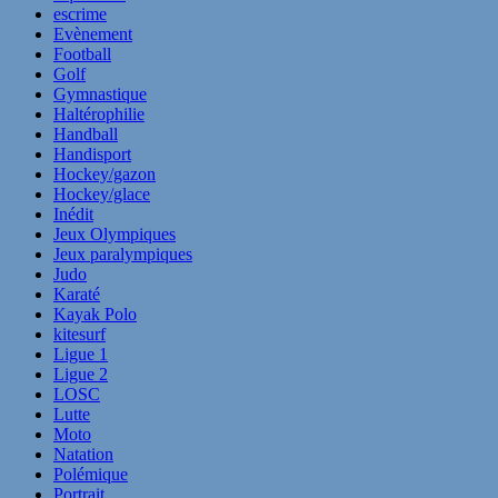
escrime
Evènement
Football
Golf
Gymnastique
Haltérophilie
Handball
Handisport
Hockey/gazon
Hockey/glace
Inédit
Jeux Olympiques
Jeux paralympiques
Judo
Karaté
Kayak Polo
kitesurf
Ligue 1
Ligue 2
LOSC
Lutte
Moto
Natation
Polémique
Portrait