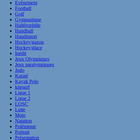
Evènement
Football
Golf
Gymnastique
Haltérophilie
Handball
Handisport
Hockey/gazon
Hockey/glace
Inédit
Jeux Olympiques
Jeux paralympiques
Judo
Karaté
Kayak Polo
kitesurf
Ligue 1
Ligue 2
LOSC
Lutte
Moto
Natation
Polémique
Portrait
Présentation