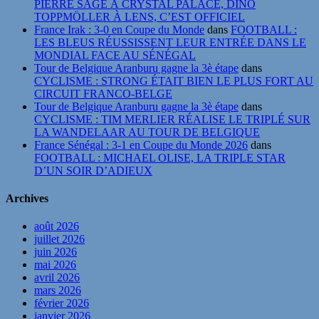
PIERRE SAGE À CRYSTAL PALACE, DINO
TOPPMÖLLER À LENS, C’EST OFFICIEL
France Irak : 3-0 en Coupe du Monde
dans
FOOTBALL :
LES BLEUS RÉUSSISSENT LEUR ENTRÉE DANS LE
MONDIAL FACE AU SÉNÉGAL
Tour de Belgique Aranburu gagne la 3è étape
dans
CYCLISME : STRONG ÉTAIT BIEN LE PLUS FORT AU
CIRCUIT FRANCO-BELGE
Tour de Belgique Aranburu gagne la 3è étape
dans
CYCLISME : TIM MERLIER RÉALISE LE TRIPLÉ SUR
LA WANDELAAR AU TOUR DE BELGIQUE
France Sénégal : 3-1 en Coupe du Monde 2026
dans
FOOTBALL : MICHAEL OLISE, LA TRIPLE STAR
D’UN SOIR D’ADIEUX
Archives
août 2026
juillet 2026
juin 2026
mai 2026
avril 2026
mars 2026
février 2026
janvier 2026