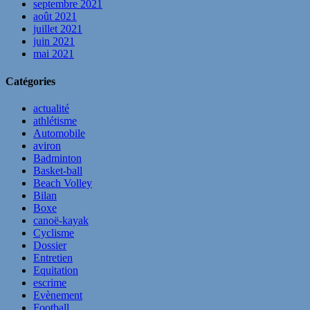
septembre 2021
août 2021
juillet 2021
juin 2021
mai 2021
Catégories
actualité
athlétisme
Automobile
aviron
Badminton
Basket-ball
Beach Volley
Bilan
Boxe
canoë-kayak
Cyclisme
Dossier
Entretien
Equitation
escrime
Evènement
Football