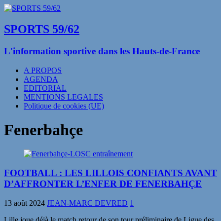
SPORTS 59/62
L'information sportive dans les Hauts-de-France
A PROPOS
AGENDA
EDITORIAL
MENTIONS LEGALES
Politique de cookies (UE)
Fenerbahçe
FOOTBALL : LES LILLOIS CONFIANTS AVANT
D’AFFRONTER L’ENFER DE FENERBAHÇE
13 août 2024
JEAN-MARC DEVRED
1
Lille joue déjà le match retour de son tour préliminaire de Ligue des