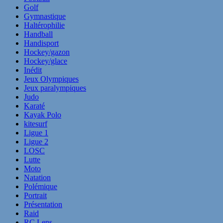
Golf
Gymnastique
Haltérophilie
Handball
Handisport
Hockey/gazon
Hockey/glace
Inédit
Jeux Olympiques
Jeux paralympiques
Judo
Karaté
Kayak Polo
kitesurf
Ligue 1
Ligue 2
LOSC
Lutte
Moto
Natation
Polémique
Portrait
Présentation
Raid
RC Lens