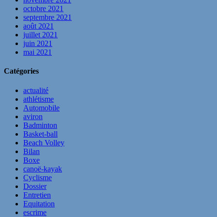
octobre 2021
septembre 2021
août 2021
juillet 2021
juin 2021
mai 2021
Catégories
actualité
athlétisme
Automobile
aviron
Badminton
Basket-ball
Beach Volley
Bilan
Boxe
canoë-kayak
Cyclisme
Dossier
Entretien
Equitation
escrime