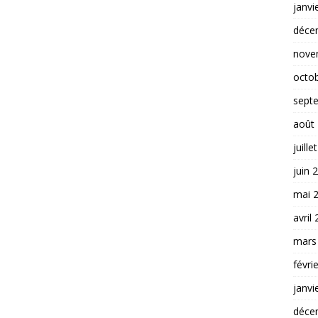
janvi
déce
nove
octo
sept
août
juille
juin 
mai 
avril
mars
févri
janvi
déce