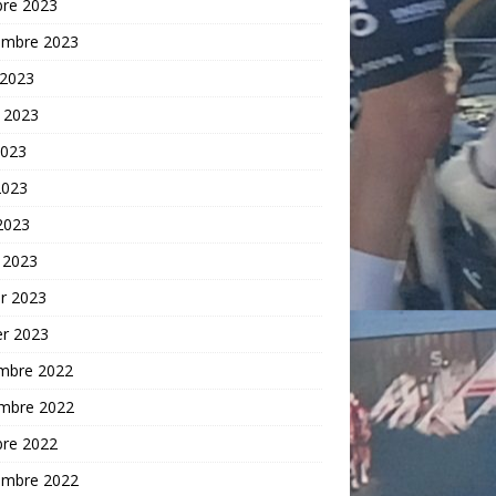
bre 2023
embre 2023
 2023
t 2023
2023
2023
 2023
 2023
er 2023
er 2023
mbre 2022
mbre 2022
bre 2022
embre 2022