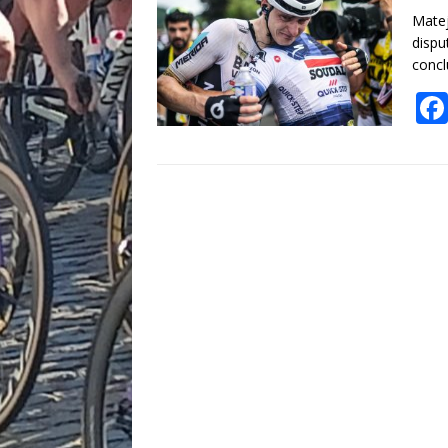
Matej
dispu
concl