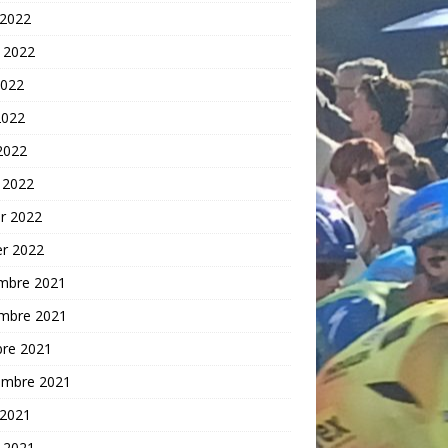
 2022
t 2022
2022
2022
 2022
 2022
er 2022
er 2022
mbre 2021
mbre 2021
bre 2021
embre 2021
 2021
t 2021