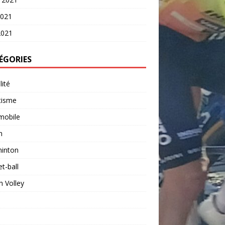
2021
2021
ÉGORIES
lité
tisme
mobile
n
inton
t-ball
 Volley