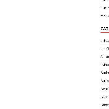
juin 
mai 
CAT
actua
athlé
Auto
aviro
Badm
Baske
Beach
Bilan
Boxe