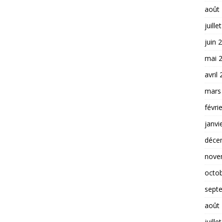
août
juille
juin 
mai 
avril
mars
févri
janvi
déce
nove
octo
sept
août
juille