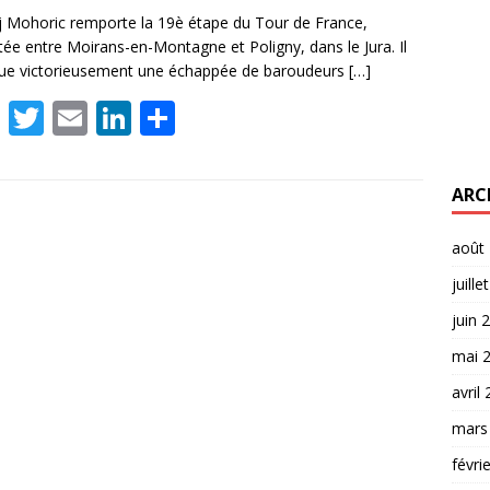
 Mohoric remporte la 19è étape du Tour de France,
tée entre Moirans-en-Montagne et Poligny, dans le Jura. Il
ue victorieusement une échappée de baroudeurs
[…]
F
T
E
Li
P
ac
w
m
n
ar
e
itt
ai
k
ta
ARC
b
er
l
e
g
o
dI
er
août
o
n
juille
k
juin 
mai 
avril
mars
févri