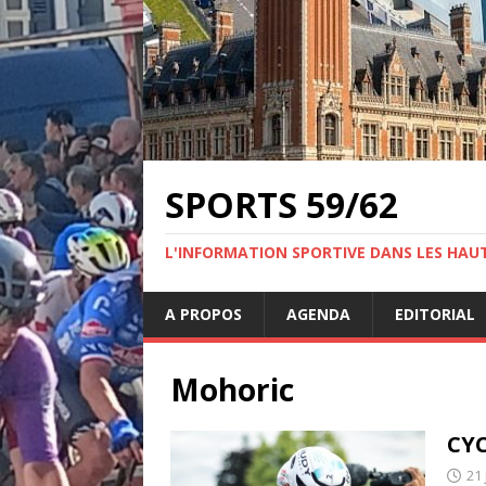
SPORTS 59/62
L'INFORMATION SPORTIVE DANS LES HAU
A PROPOS
AGENDA
EDITORIAL
Mohoric
CYC
21 