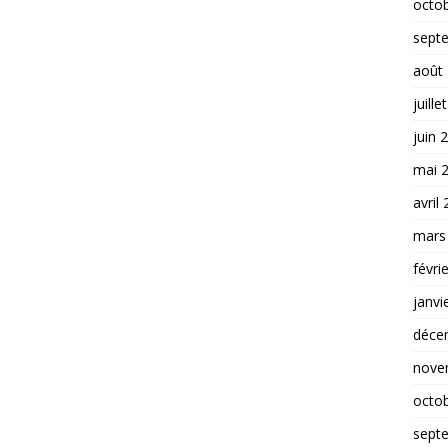
octo
sept
août
juille
juin 
mai 
avril
mars
févri
janvi
déce
nove
octo
sept