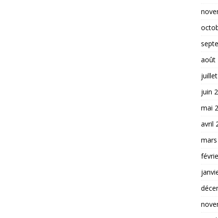
nove
octo
sept
août
juille
juin 
mai 
avril
mars
févri
janvi
déce
nove