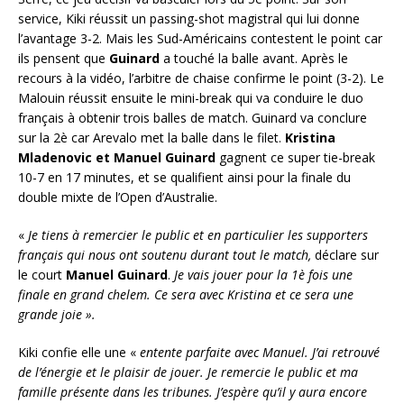
service, Kiki réussit un passing-shot magistral qui lui donne
l’avantage 3-2. Mais les Sud-Américains contestent le point car
ils pensent que
Guinard
a touché la balle avant. Après le
recours à la vidéo, l’arbitre de chaise confirme le point (3-2). Le
Malouin réussit ensuite le mini-break qui va conduire le duo
français à obtenir trois balles de match. Guinard va conclure
sur la 2è car Arevalo met la balle dans le filet.
Kristina
Mladenovic et Manuel Guinard
gagnent ce super tie-break
10-7 en 17 minutes, et se qualifient ainsi pour la finale du
double mixte de l’Open d’Australie.
«
Je tiens à remercier le public et en particulier les supporters
français qui nous ont soutenu durant tout le match,
déclare sur
le court
Manuel Guinard
.
Je vais jouer pour la 1è fois une
finale en grand chelem. Ce sera avec Kristina et ce sera une
grande joie ».
Kiki confie elle une «
entente parfaite avec Manuel. J’ai retrouvé
de l’énergie et le plaisir de jouer. Je remercie le public et ma
famille présente dans les tribunes. J’espère qu’il y aura encore