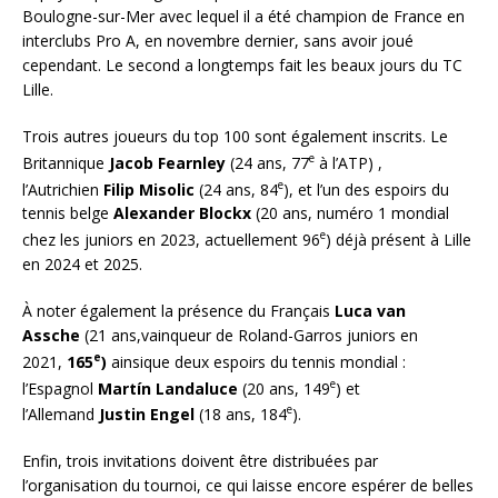
Boulogne-sur-Mer avec lequel il a été champion de France en
interclubs Pro A, en novembre dernier, sans avoir joué
cependant. Le second a longtemps fait les beaux jours du TC
Lille.
Trois autres joueurs du top 100 sont également inscrits. Le
e
Britannique
Jacob Fearnley
(24 ans, 77
à l’ATP) ,
e
l’Autrichien
Filip Misolic
(24 ans, 84
), et l’un des espoirs du
tennis belge
Alexander Blockx
(20 ans, numéro 1 mondial
e
chez les juniors en 2023, actuellement 96
) déjà présent à Lille
en 2024 et 2025.
À noter également la présence du Français
Luca van
Assche
(21 ans,vainqueur de Roland-Garros juniors en
e
2021,
165
)
ainsique deux espoirs du tennis mondial :
e
l’Espagnol
Martín Landaluce
(20 ans, 149
) et
e
l’Allemand
Justin Engel
(18 ans, 184
).
Enfin, trois invitations doivent être distribuées par
l’organisation du tournoi, ce qui laisse encore espérer de belles