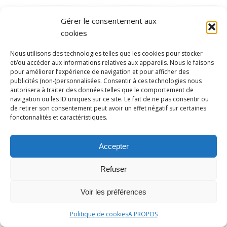
Handisport
Gérer le consentement aux
Hockey/gazon
cookies
Hockey/glace
Nous utilisons des technologies telles que les cookies pour stocker
et/ou accéder aux informations relatives aux appareils. Nous le faisons
Inédit
pour améliorer l’expérience de navigation et pour afficher des
Jeux Olympiques
publicités (non-)personnalisées. Consentir à ces technologies nous
autorisera à traiter des données telles que le comportement de
Jeux paralympiques
navigation ou les ID uniques sur ce site. Le fait de ne pas consentir ou
de retirer son consentement peut avoir un effet négatif sur certaines
Judo
fonctonnalités et caractéristiques.
Karaté
Accepter
Kayak Polo
kitesurf
Refuser
Ligue 1
Voir les préférences
Ligue 2
LOSC
Politique de cookies
A PROPOS