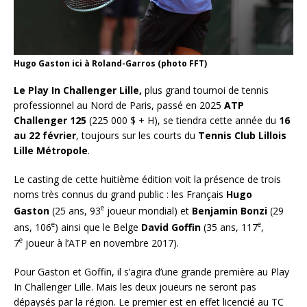
Hugo Gaston ici à Roland-Garros (photo FFT)
Le Play In Challenger Lille,
plus grand tournoi de tennis
professionnel au Nord de Paris, passé en 2025
ATP
Challenger 125
(225 000 $ + H), se tiendra cette année du
16
au 22 février
, toujours sur les courts du
Tennis Club Lillois
Lille Métropole
.
Le casting de cette huitième édition voit la présence de trois
noms très connus du grand public : les Français
Hugo
e
Gaston
(25 ans, 93
joueur mondial) et
Benjamin Bonzi
(29
e
e
ans, 106
) ainsi que le Belge
David Goffin
(35 ans, 117
,
e
7
joueur à l’ATP en novembre 2017).
Pour Gaston et Goffin, il s’agira d’une grande première au Play
In Challenger Lille. Mais les deux joueurs ne seront pas
dépaysés par la région. Le premier est en effet licencié au TC