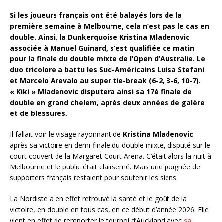
Si les joueurs français ont été balayés lors de la
première semaine à Melbourne, cela n’est pas le cas en
double. Ainsi, la Dunkerquoise Kristina Mladenovic
associée à Manuel Guinard, s’est qualifiée ce matin
pour la finale du double mixte
de l’Open d’Australie
. Le
duo tricolore a battu les Sud-Américains Luisa Stefani
et Marcelo Arevalo au super tie-break (6-2, 3-6, 10-7).
« Kiki » Mladenovic disputera ainsi sa 17è finale de
double en grand chelem, après deux années de galère
et de blessures.
Il fallait voir le visage rayonnant de
Kristina Mladenovic
après sa victoire en demi-finale du double mixte, disputé sur le
court couvert de la Margaret Court Arena. C’était alors la nuit à
Melbourne et le public était clairsemé. Mais une poignée de
supporters français restaient pour soutenir les siens.
La Nordiste a en effet retrouvé la santé et le goût de la
victoire, en double en tous cas, en ce début d’année 2026. Elle
vient en effet de remporter le tournoi d’Auckland avec
sa