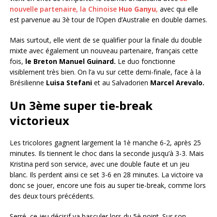
nouvelle partenaire, la Chinoise
Huo Ganyu
,
avec qui elle
est parvenue au 3è tour de l’Open d’Australie en double dames.
Mais surtout, elle vient de se qualifier pour la finale du double
mixte avec également un nouveau partenaire, français cette
fois,
le Breton Manuel Guinard.
Le duo fonctionne
visiblement très bien. On l’a vu sur cette demi-finale, face à la
Brésilienne
Luisa Stefani
et au Salvadorien
Marcel Arevalo.
Un 3ème super tie-break
victorieux
Les tricolores gagnent largement la 1è manche 6-2, après 25
minutes. Ils tiennent le choc dans la seconde jusqu’à 3-3. Mais
Kristina perd son service, avec une double faute et un jeu
blanc. Ils perdent ainsi ce set 3-6 en 28 minutes. La victoire va
donc se jouer, encore une fois au super tie-break, comme lors
des deux tours précédents.
Serré, ce jeu décisif va basculer lors du 5è point. Sur son