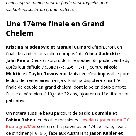
beaucoup de monde pour la finale pour laquelle nous
souhaitons sortir un grand match.
«
Une 17ème finale en Grand
Chelem
Kristina Mladenovic et Manuel Guinard
affronteront en
finale le tandem australien composé de
Olivia Gadecki et
John Peers.
Ceux-ci auront donc le soutien du public vendredi,
après leur difficile victoire (7-6, 2-6, 13-11) contre
Nikola
Mektic et Taylor Townsend
. Mais rien n’est impossible pour
le duo de trentenaires français. Kristina disputera ainsi 17è
finale de double en grand chelem, dont la 6è en double mixte.
Et elle espère bien, à l’âge de 32 ans, ajouter un 11è titre à son
palmarès.
On notera aussi le beau parcours de
Sadio Doumbia et
Fabien Reboul
en double messieurs.
Les deux joueurs du TC
Boulogne/Mer
sont en effet parvenus en 1/4 de finale, avant
de s’incliner (4-6, 6-7) face aux Australiens
Jason Kubler et