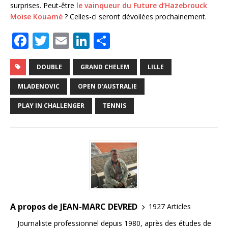
surprises. Peut-être
le vainqueur du Future d’Hazebrouck
Moïse Kouamé
? Celles-ci seront dévoilées prochainement.
F
T
E
Li
P
a
w
m
n
ar
c
it
ai
k
ta
DOUBLE
GRAND CHELEM
LILLE
e
te
l
e
g
MLADENOVIC
OPEN D'AUSTRALIE
b
r
dI
e
PLAY IN CHALLENGER
TENNIS
o
n
r
o
k
A propos de JEAN-MARC DEVRED
1927 Articles
Journaliste professionnel depuis 1980, après des études de