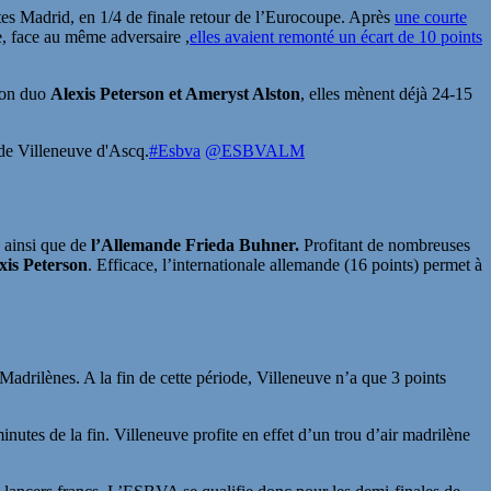
tes Madrid, en 1/4 de finale retour de l’Eurocoupe. Après
une courte
ée, face au même adversaire ,
elles avaient remonté un écart de 10 points
 son duo
Alexis Peterson et Ameryst Alston
, elles mènent déjà 24-15
 de Villeneuve d'Ascq.
#Esbva
@ESBVALM
, ainsi que de
l’Allemande Frieda Buhner.
Profitant de nombreuses
xis Peterson
. Efficace, l’internationale allemande (16 points) permet à
Madrilènes. A la fin de cette période, Villeneuve n’a que 3 points
inutes de la fin. Villeneuve profite en effet d’un trou d’air madrilène