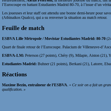
Heureusement,
Alexis Peterson,
la meilleure joueuse du match, fait l
l’Eurocoupe en battant Estudiantes Madrid 80-70, à l’issue d’un vér
Les joueuses et leur staff ont attendu une bonne demi-heure pour savo
(Athinaikos Qualco), qui a su renverser la situation au match retour.
Feuille de match
ESBVA Lille Métropole / Movistar Estudiantes Madrid: 80-70
(24
Quart de finale retour de l’Eurocoupe. Palacium de Villeneuve-d’A
ESBVA-LM:
Peterson (27 points), Chéry (9), Milapie, Aiston (21), 
Estudiantes Madrid:
Buhner (21 points), Berkani (21), Latorre, Eba
Réactions
Maxime Bezin, entraîneur de l’ESBVA
. «
Ce soir on a fait un gra
qualification. »