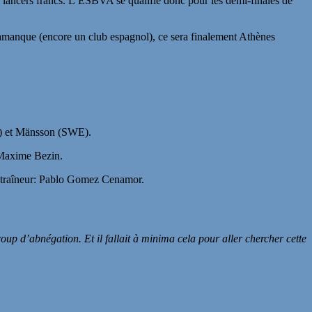
x lancers francs. L’ESBVA se qualifie donc pour les demi-finales de
alamanque (encore un club espagnol), ce sera finalement Athènes
O) et Mänsson (SWE).
: Maxime Bezin.
Entraîneur: Pablo Gomez Cenamor.
up d’abnégation. Et il fallait à minima cela pour aller chercher cette