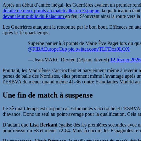
Après un début d’année inégal, les Guerrières avaient un premier ren
défaite de deux points au match aller en Espagne
, la qualification ét
devant leur public du Palacium
en feu. S’ouvrant ainsi la route vers l
Les Guerrières attaquent la rencontre par le bon bout. Efficaces en at
après le 1è quart-temps.
Superbe panier à 3 points de Marie Ève Paget lors du qu
@FIBAEuropeCup
pic.twitter.com/TLFDoz0LQX
— Jean-MARC Devred (@jean_devred)
12 février 2026
Pourtant, les Madrilènes s’accrochent et parviennent même à revenir au
pertes de balle des Nordistes, elles prennent même l’avantage après u
l’ESBVA de mener quand même 41-36 contre Estudiantes Madrid au 
Une fin de match à suspense
Le 3è quart-temps est crispant car Estudiantes s’accroche et l’ESBVA ne
d’avance. Donc un seul au point-average pour la qualification. Cela a
D’autant que
Lisa Berkani
égalise dès les premières secondes avec un
pour réussir un +8 et mener 72-64. Mais là encore, les Espagnoles ref