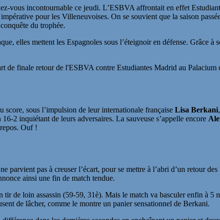
dez-vous incontournable ce jeudi. L’ESBVA affrontait en effet Estudian
ait impérative pour les Villeneuvoises. On se souvient que la saison pass
a conquête du trophée.
taque, elles mettent les Espagnoles sous l’éteignoir en défense. Grâce à
art de finale retour de l'ESBVA contre Estudiantes Madrid au Palacium
 score, sous l’impulsion de leur internationale française
Lisa Berkani
n 16-2 inquiétant de leurs adversaires. La sauveuse s’appelle encore
Ale
repos. Ouf !
 parvient pas à creuser l’écart, pour se mettre à l’abri d’un retour des 
nnonce ainsi une fin de match tendue.
 tir de loin assassin (59-59, 31è). Mais le match va basculer enfin à 5 m
usent de lâcher, comme le montre un panier sensationnel de Berkani.