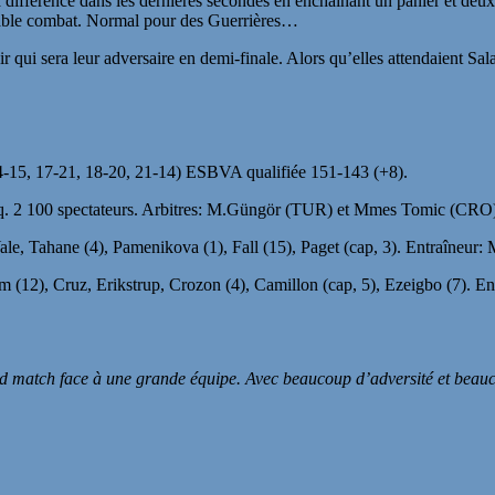
a différence dans les dernières secondes en enchaînant un panier et deu
itable combat. Normal pour des Guerrières…
ir qui sera leur adversaire en demi-finale. Alors qu’elles attendaient S
-15, 17-21, 18-20, 21-14) ESBVA qualifiée 151-143 (+8).
scq. 2 100 spectateurs. Arbitres: M.Güngör (TUR) et Mmes Tomic (CR
Yale, Tahane (4), Pamenikova (1), Fall (15), Paget (cap, 3). Entraîneur
m (12), Cruz, Erikstrup, Crozon (4), Camillon (cap, 5), Ezeigbo (7). 
nd match face à une grande équipe. Avec beaucoup d’adversité et beauco