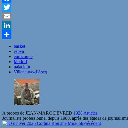
Facebook
Twitter
Email
LinkedIn
Partager
basket
esbva
eurocoupe
Madrid
palacium
Villeneuve-d'Ascq
A propos de JEAN-MARC DEVRED
1928 Articles
Journaliste professionnel depuis 1980, après des études de journalisme
Précédent