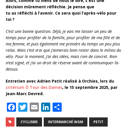
Alors, comme tu viens de nous le dire, c’est une
décision mûrement réfléchie. Je pense que
tu as réfléchi à l’avenir. Ce sera quoi l’après-vélo pour
toi ?
C’est une bonne question. Déjà, je vais me laisser un peu de
temps pour profiter de la famille, pour profiter de ma fille et de
ma femme, et puis également me prendre du temps un peu plus
relax. Mais c’est vrai que j’aimerais bien rester dans le milieu du
vélo. Pour le moment, j’ai des idées, mais rien de concret. Rien
n’est signé, et j’ai un droit de réserve avant de communiquer là-
dessus.
Entretien avec Adrien Petit réalisé à Orchies, lors du
critérium Ô Tour des Dames
, le 15 septembre 2025, par
Jean-Marc Devred.
F
T
E
Li
P
a
w
m
n
ar
c
it
ai
k
ta
CYCLISME
INTERMARCHÉ WGM
PETIT