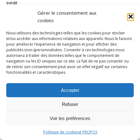
Inédit
Gérer le consentement aux
Jeux Olympiques
cookies
Jeux paralympiques
Nous utilisons des technologies telles que les cookies pour stocker
Judo
et/ou accéder aux informations relatives aux appareils. Nous le faisons
Karaté
pour améliorer l’expérience de navigation et pour afficher des
publicités (non-)personnalisées. Consentir à ces technologies nous
Kayak Polo
autorisera à traiter des données telles que le comportement de
navigation ou les ID uniques sur ce site. Le fait de ne pas consentir ou
kitesurf
de retirer son consentement peut avoir un effet négatif sur certaines
fonctonnalités et caractéristiques.
Ligue 1
Ligue 2
Accepter
LOSC
Refuser
Lutte
Moto
Voir les préférences
Natation
Politique de cookies
A PROPOS
Polémique