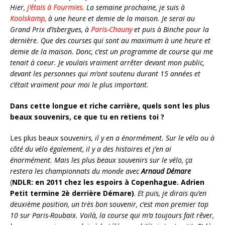
Hier,
j’étais à Fourmies.
La semaine prochaine, je suis à
Koolskamp,
à une heure et demie de la maison. Je serai au
Grand Prix d’Isbergues, à
Paris-Chauny
et puis à Binche pour la
dernière. Que des courses qui sont au maximum à une heure et
demie de la maison. Donc, c’est un programme de course qui me
tenait à coeur. Je voulais vraiment arrêter devant mon public,
devant les personnes qui m’ont soutenu durant 15 années et
c’était vraiment pour moi le plus important.
Dans cette longue et riche carrière, quels sont les plus
beaux souvenirs, ce que tu en retiens toi ?
Les plus beaux souv
enirs, il y en a énormément. Sur le vélo ou à
côté du vélo également, il y a des histoires et j’en ai
énormément. Mais les plus beaux souvenirs sur le vélo, ça
restera les championnats du monde avec
Arnaud Démare
(
NDLR: en 2011 chez les espoirs à Copenhague. Adrien
Petit
termine 2è derrière Démare)
.
Et puis, je dirais qu’en
deuxième position, un très bon souvenir, c’est mon premier top
10 sur Paris-Roubaix. Voilà, la course qui m’a toujours fait rêver,