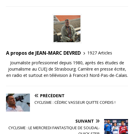
e
te
l
e
g
b
r
dI
e
o
n
r
o
k
A propos de JEAN-MARC DEVRED
1927 Articles
Journaliste professionnel depuis 1980, après des études de
journalisme au CUEJ de Strasbourg. Carrière en presse écrite,
en radio et surtout en télévision à France3 Nord-Pas-de-Calais.
PRÉCÉDENT
CYCLISME : CÉDRIC VASSEUR QUITTE COFIDIS !
SUIVANT
CYCLISME : LE MERCREDI FANTASTIQUE DE SOUDAL-
QUICK STEP