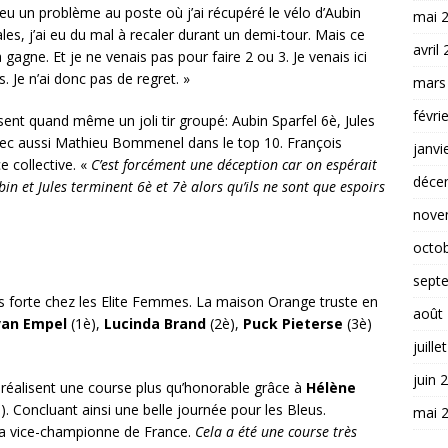
ai eu un problème au poste où j’ai récupéré le vélo d’Aubin
mai 
s, j’ai eu du mal à recaler durant un demi-tour. Mais ce
avril
a gagne. Et je ne venais pas pour faire 2 ou 3. Je venais ici
 Je n’ai donc pas de regret. »
mars
févri
ssent quand même un joli tir groupé: Aubin Sparfel 6è, Jules
ec aussi Mathieu Bommenel dans le top 10. François
janvi
e collective. «
C’est forcément une déception car on espérait
déce
in et Jules terminent 6è et 7è alors qu’ils ne sont que espoirs
nove
octo
sept
s forte chez les Elite Femmes. La maison Orange truste en
août
van Empel
(1è),
Lucinda Brand
(2è),
Puck Pieterse
(3è)
juille
juin 
réalisent une course plus qu’honorable grâce à
Hélène
). Concluant ainsi une belle journée pour les Bleus.
mai 
i la vice-championne de France.
Cela a été une course très