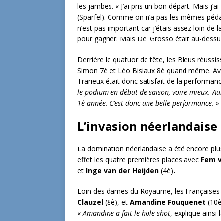
les jambes. « J’ai pris un bon départ. Mais j’
(Sparfel). Comme on n’a pas les mêmes pédale
n’est pas important car j’étais assez loin de l
pour gagner. Mais Del Grosso était au-dessus.
Derrière le quatuor de tête, les Bleus réussi
Simon 7è et Léo Bisiaux 8è quand même. Av
Trarieux était donc satisfait de la performanc
le podium en début de saison, voire mieux. Aub
1è année. C’est donc une belle performance. »
L’invasion néerlandaise
La domination néerlandaise a été encore plu
effet les quatre premières places avec
Fem 
et
Inge van der Heijden
(4è)
.
Loin des dames du Royaume, les Françaises 
Clauzel
(8è), et
Amandine Fouquenet
(10è
«
Amandine a fait le hole-shot
, explique ains