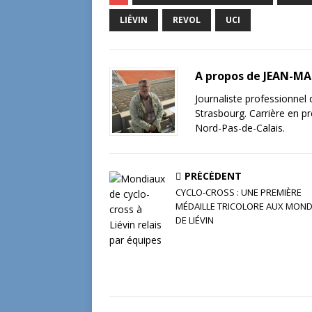
c
it
ai
k
ta
e
te
l
e
g
LIÉVIN
REVOL
UCI
b
r
dI
e
o
n
r
A propos de JEAN-M
o
Journaliste professionnel
k
Strasbourg. Carrière en pr
Nord-Pas-de-Calais.
PRÉCÉDENT
CYCLO-CROSS : UNE PREMIÈRE
MÉDAILLE TRICOLORE AUX MOND
DE LIÉVIN