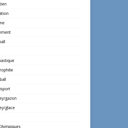
tien
ation
ime
ement
all
astique
rophilie
all
isport
ey/gazon
ey/glace
t
 Olympiques