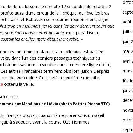
octo
ent de doute lorsqu’elle compte 12 secondes de retard à 2
sept
e profite aussi d’une erreur de la Tchèque, qui lève les bras
pproche ainsi et Bubovska se retourne fréquemment, signe
août
plus trop en moi, mais j’ai vu dans les deux derniers tours que
juille
, donc j’ai cru que c’était possible,
expliquera Lise à
assait les oreilles, mais c’était incroyable. »
juin 
mai 
onc revenir moins roulantes, a recollé puis est passée
vska, dans l’un des derniers passages techniques du
avril
clusienne savoure sa victoire dans la dernière ligne droite,
mars
 Les autres Françaises terminent plus loin (Lison Desprez
 titre de leur copine. C’est déjà la deuxième médaille
févri
te
obtenu la veille.
janvi
déce
 femmes aux Mondiaux de Liévin (photo Patrick Pichon/FFC)
nove
ic français pouvait quand même jubiler sous un soleil
octo
çait à s’adoucir, avant la course U23 Hommes.
sept