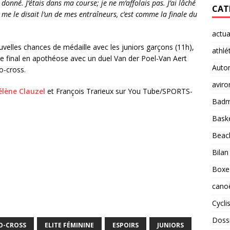
t donné. J’étais dans ma course; je ne m’affolais pas. J’ai lâché
CAT
me le disait l’un de mes entraîneurs, c’est comme la finale du
actua
uvelles chances de médaille avec les juniors garçons (11h),
athlé
le final en apothéose avec un duel Van der Poel-Van Aert
Auto
o-cross.
aviro
élène Clauzel
et François Trarieux sur You Tube/SPORTS-
Badm
Baske
Beach
Bilan
Boxe
cano
Cycl
Doss
O-CROSS
ELITE FÉMININE
ESPOIRS
JUNIORS