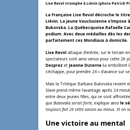
Lise Revol triomphe à Liévin (photo Patrick P
La Française Lise Revol décroche le tit
Liévin. La jeune Vauclusienne s’impose à
Bukovska. La Québecquoise Rafaelle Car
podium. Avec deux médailles dès les de
parfaitement ces Mondiaux à domicile.
Lise Revol
attaque d’entrée, sur le terrain 
spectateurs sont ainsi venus pour cette 2è 
Desprez
et
Jeanne Duterne
lui emboîtent 
s’échappe, pour prendre 24 » d’avance sur ses
Mais la Tchèque Barbara Bukovska revient en 
Slave prend même l’avantage après 24 minut
entre deux jeunes filles, qui se sont affront
que Bubovska serait forte,
explique ainsi
le s
toujours fait 2è cette saison au mieux. Et on se
Une victoire au mental