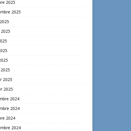
bre 2025
embre 2025
 2025
t 2025
2025
2025
 2025
 2025
er 2025
er 2025
mbre 2024
mbre 2024
bre 2024
embre 2024