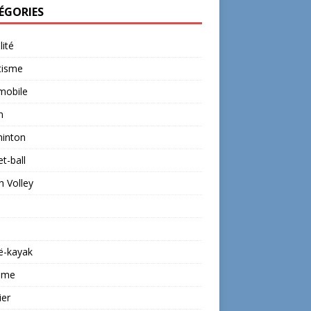
ÉGORIES
lité
tisme
mobile
n
inton
t-ball
 Volley
ë-kayak
isme
ier