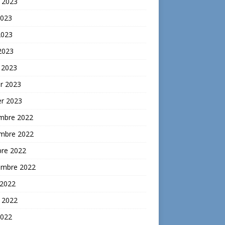
t 2023
2023
2023
 2023
 2023
er 2023
er 2023
mbre 2022
mbre 2022
bre 2022
embre 2022
 2022
t 2022
2022