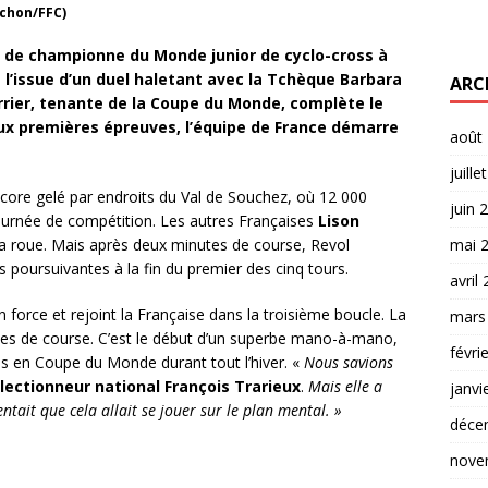
ichon/FFC)
re de championne du Monde junior de cyclo-cross à
 l’issue d’un duel haletant avec la Tchèque Barbara
ARC
rier, tenante de la Coupe du Monde, complète le
ux premières épreuves, l’équipe de France démarre
août
juille
encore gelé par endroits du Val de Souchez, où 12 000
juin 
journée de compétition. Les autres Françaises
Lison
la roue. Mais après deux minutes de course, Revol
mai 
 poursuivantes à la fin du premier des cinq tours.
avril
force et rejoint la Française dans la troisième boucle. La
mars
es de course. C’est le début d’un superbe mano-à-mano,
févri
ées en Coupe du Monde durant tout l’hiver. «
Nous savions
électionneur national François Trarieux
.
Mais elle a
janvi
ntait que cela allait se jouer sur le plan mental. »
déce
nove