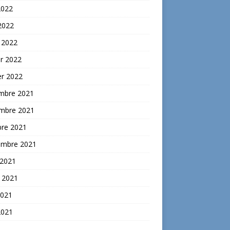
2022
 2022
 2022
er 2022
er 2022
mbre 2021
mbre 2021
bre 2021
embre 2021
 2021
t 2021
2021
2021