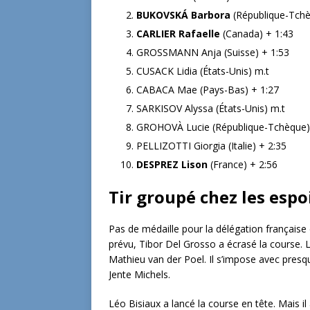
BUKOVSKÁ Barbora
(République-Tchè
CARLIER Rafaelle
(Canada) + 1:43
GROSSMANN Anja (Suisse) + 1:53
CUSACK Lidia (États-Unis) m.t
CABACA Mae (Pays-Bas) + 1:27
SARKISOV Alyssa (États-Unis) m.t
GROHOVÀ Lucie (République-Tchèque)
PELLIZOTTI Giorgia (Italie) + 2:35
DESPREZ Lison
(France) + 2:56
Tir groupé chez les espo
Pas de médaille pour la délégation français
prévu, Tibor Del Grosso a écrasé la course. 
Mathieu van der Poel. Il s’impose avec pres
Jente Michels.
Léo Bisiaux a lancé la course en tête. Mais il 