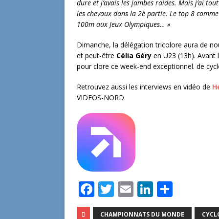
dure et j’avais les jambes raides. Mais j’ai tou
les chevaux dans la 2è partie. Le top 8 comme 
100m aux Jeux Olympiques… »
Dimanche, la délégation tricolore aura de no
et peut-être
Célia Géry
en U23 (13h). Avant 
pour clore ce week-end exceptionnel. de cycl
Retrouvez aussi les interviews en vidéo de
H
VIDEOS-NORD.
F
T
E
Li
P
a
w
m
n
ar
CHAMPIONNATS DU MONDE
CYCL