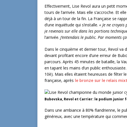
Effectivement, Lise Revol aura un petit mom
tours de l’arrivée. Mais elle s’accroche. Et ell
déjà à un tour de la fin. La Française se ra
d’une inquiétude qui s’installe.
« Je ne croyais 
je revenais sur elle dans les portions techniques
l’arrivée.
J’entendais le public. Par moments ça c
Dans le cinquième et dernier tour, Revol va d
devant profitant encore d’une erreur de Bubo
parcours. Après 45 minutes de bataille, la Vau
en tapant les mains d’un public enthousiaste.
10è). Mais elles étaient heureuses de fêter le
française, après
le bronze sur le relais mix
Bubovska, Revol et Carrier: le podium junior
Dans une ambiance à 80% flandrienne, le publ
généreux, avec une température qui commen