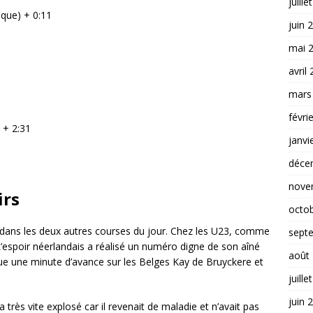
juille
que) + 0:11
juin 
mai 
avril
mars
févri
 + 2:31
janvi
déce
nove
irs
octo
e dans les deux autres courses du jour. Chez les U23, comme
sept
L’espoir néerlandais a réalisé un numéro digne de son aîné
août
que une minute d’avance sur les Belges Kay de Bruyckere et
juille
juin 
a très vite explosé car il revenait de maladie et n’avait pas