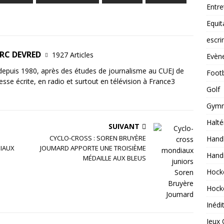
Entre
Equit
escr
ARC DEVRED
1927 Articles
Evèn
 depuis 1980, après des études de journalisme au CUEJ de
Footb
esse écrite, en radio et surtout en télévision à France3
Golf
Gymn
Halté
SUIVANT
CYCLO-CROSS : SOREN BRUYÈRE
Handb
IAUX
JOUMARD APPORTE UNE TROISIÈME
Hand
MÉDAILLE AUX BLEUS
Hock
Hock
Inédi
Jeux