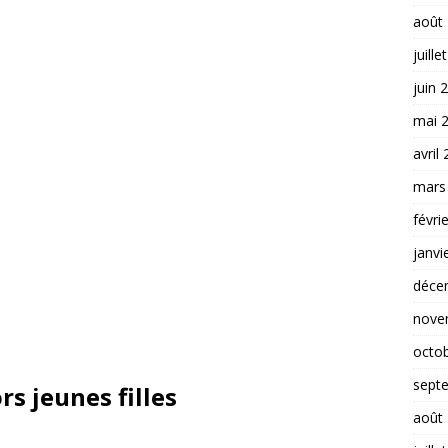
août
juille
juin 
mai 
avril
mars
févri
janvi
déce
nove
octo
sept
s jeunes filles
août