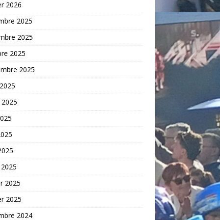
er 2026
mbre 2025
mbre 2025
bre 2025
embre 2025
 2025
t 2025
2025
2025
 2025
 2025
er 2025
er 2025
mbre 2024