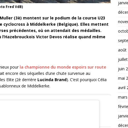
janvi
oto Fred VdB)
déce
 Muller (3è) montent sur le podium de la course U23
nove
 cyclocross à Middelkerke (Belgique). Elles mettent
urses précédentes, où on attendait des médailles.
octo
ù l’Hazebrouckois Victor Devos réalise quand même
sept
août
juille
mieux pour
la championne du monde espoirs sur route
juin 
ait encore des séquelles d’une chute survenue au
mai 
es Elite (2è derrière
Lucinda Brand
). C’est pourquoi Célia
it sablonneux de Middelkerke.
avril
mars
févri
janvi
déce