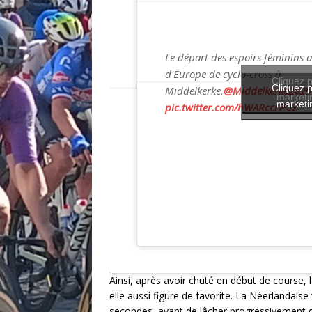
Le départ des espoirs féminins
d'Europe de cyclo-cross à
Cliquez p
Cliquez p
Middelkerke.
@Middelkerke2025
marketin
marketin
pic.twitter.com/hWARccrPOZ
Ainsi, après avoir chuté en début de course, l
elle aussi figure de favorite. La Néerlandais
secondes, avant de lâcher progressivement du 