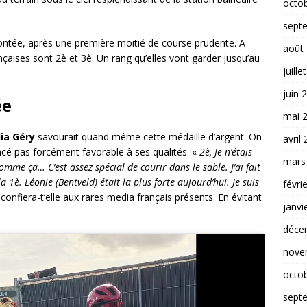
octo
sept
tée, après une première moitié de course prudente. A
août
nçaises sont 2è et 3è. Un rang qu’elles vont garder jusqu’au
juille
juin 
ée
mai 
lia Géry
savourait quand même cette médaille d’argent. On
avril
racé pas forcément favorable à ses qualités. «
2è, Je n’étais
mars
mme ça… C’est assez spécial de courir dans le sable. J’ai fait
 1è. Léonie (Bentveld) était la plus forte aujourd’hui. Je suis
févri
, confiera-t’elle aux rares media français présents. En évitant
janvi
déce
nove
octo
sept