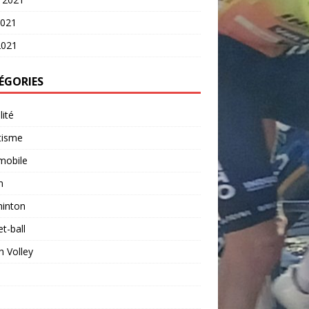
2021
2021
ÉGORIES
lité
tisme
mobile
n
inton
t-ball
 Volley