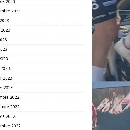
bre 2023
embre 2023
 2023
t 2023
2023
2023
 2023
 2023
er 2023
er 2023
mbre 2022
mbre 2022
bre 2022
embre 2022