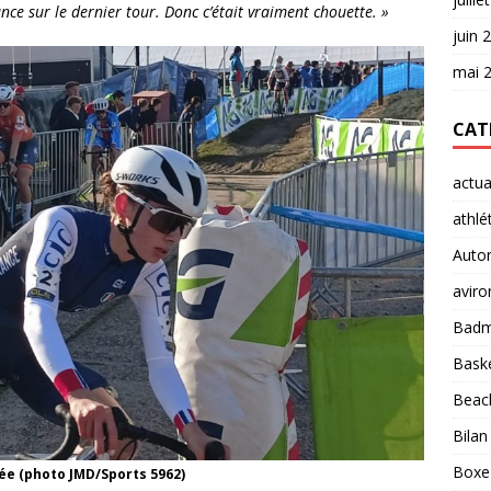
ance sur le dernier tour. Donc c’était vraiment chouette. »
juin 
mai 
CAT
actua
athlé
Auto
aviro
Badm
Baske
Beach
Bilan
Boxe
ée (photo JMD/Sports 5962)