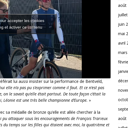
août
juille
our accepter les cookies
juin 
g et activer ce contenu
mai 
avril
mars
févri
janvi
déce
éférait lui aussi insister sur la performance de Bentveld,
ui elle n’a pas pu s’exprimer comme il faut. Et ce n’est pas
nove
, on le savait qu’elle était partout. De toute façon c’était la
octo
ssi, Léonie est une très belle championne d’Europe.
»
sept
ec sa médaille de bronze qu’elle est allée chercher à la
août
’ai pu attaquer sous les encouragements de François Trarieux
 du temps sur les filles qui étaient avec moi, la quatrième et
juille