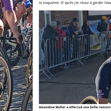
la cinquième. Et après j’ai réussi à garder l’av
Amandine Muller a effectué une belle remont