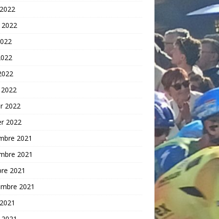
 2022
t 2022
2022
2022
 2022
 2022
er 2022
er 2022
mbre 2021
mbre 2021
bre 2021
embre 2021
 2021
t 2021