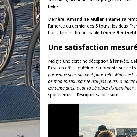
belge.
Derrière,
Amandine Muller
entame sa remon
l’amorce du dernier des 5 tours, les deux Fra
bout derrière l’intouchable
Léonie Bentveld
.
Une satisfaction mesur
Malgré une certaine déception à l’arrivée,
Cé
l’a vu en effet souffrir par moments sur ce t
pas venue spécialement pour cela. Mais c’est co
de mon mieux mais je n’ai pas réussi à partir la
contente aussi pour la 3è place d’Amandine
« 
sportivement d’évoquer sa blessure.