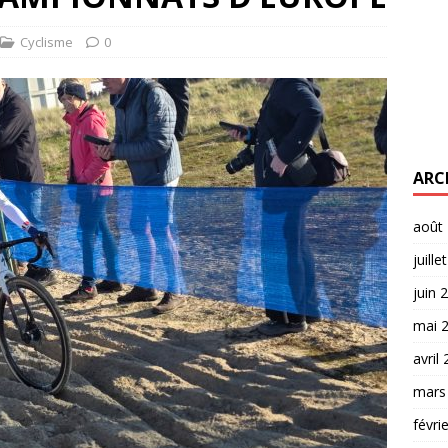
Cyclisme
0
ARC
août
juille
juin 
mai 
avril
mars
févri