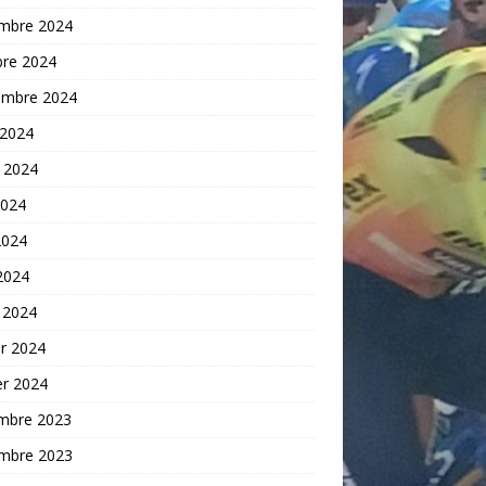
mbre 2024
bre 2024
embre 2024
 2024
t 2024
2024
2024
 2024
 2024
er 2024
er 2024
mbre 2023
mbre 2023