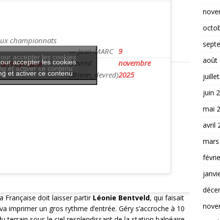
nove
octo
 aux championnats
sept
— Jean-MARC
9
our accepter les cookies
août
our accepter les cookies
Devred
novembre
@FFCyclisme
g et activer ce contenu
g et activer ce contenu
(@jean_devred)
2025
juille
juin 
mai 
avril
mars
févri
janvi
déce
a Française doit laisser partir
Léonie Bentveld
, qui faisait
nove
e va imprimer un gros rythme d’entrée. Géry s’accroche à 10
terrain sous le ciel resplendissant de la station balnéaire