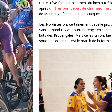
Cette trêve fera certainement du bien aux fi
après
un très bon début de championnat
de Maubeuge face à Plan-de-Cucques, une équ
Les Nordistes ont certainement payé le prix
Saint-Amand HB va pourtant réagir en second
buts des Provençales. Mais celles-ci vont bie
souci 33-38. On notera le match de la formi