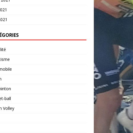
2021
2021
ÉGORIES
lité
tisme
mobile
n
inton
t-ball
 Volley