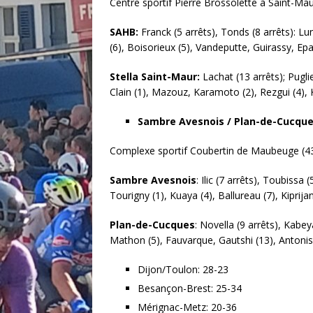
Centre sportif Pierre Brossolette à Saint-Mau
SAHB:
Franck (5 arrêts), Tonds (8 arrêts): Lun
(6), Boisorieux (5), Vandeputte, Guirassy, E
Stella Saint-Maur:
Lachat (13 arrêts); Puglie
Clain (1), Mazouz, Karamoto (2), Rezgui (4), Kr
Sambre Avesnois / Plan-de-Cucque
Complexe sportif Coubertin de Maubeuge (43
Sambre Avesnois
: Ilic (7 arrêts), Toubissa 
Tourigny (1), Kuaya (4), Ballureau (7), Kiprijan
Plan-de-Cucques
: Novella (9 arrêts), Kabey
Mathon (5), Fauvarque, Gautshi (13), Antoniss
Dijon/Toulon: 28-23
Besançon-Brest: 25-34
Mérignac-Metz: 20-36