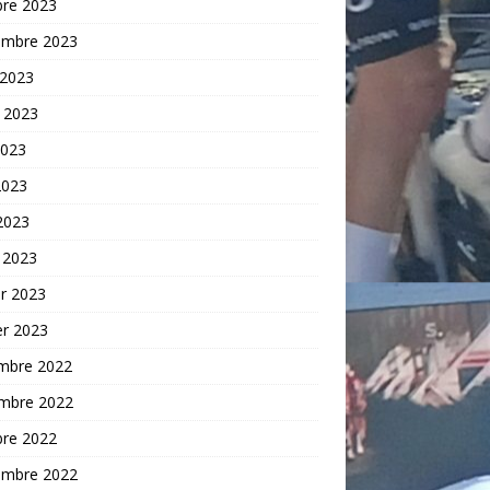
bre 2023
embre 2023
 2023
t 2023
2023
2023
 2023
 2023
er 2023
er 2023
mbre 2022
mbre 2022
bre 2022
embre 2022