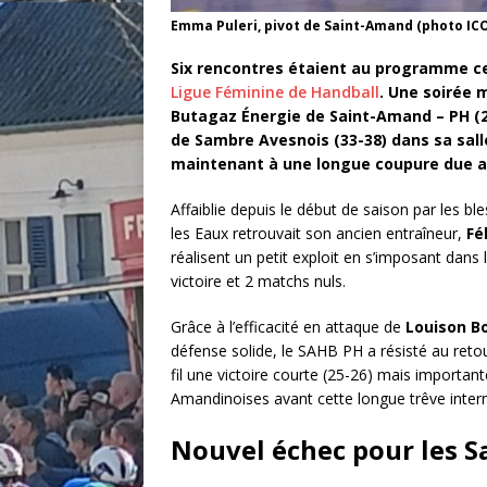
Emma Puleri, pivot de Saint-Amand (photo IC
Six rencontres étaient au programme c
Ligue Féminine de Handball
. Une soirée 
Butagaz Énergie de Saint-Amand – PH (25-
de Sambre Avesnois (33-38) dans sa sal
maintenant à une longue coupure due a
Affaiblie depuis le début de saison par les bl
les Eaux retrouvait son ancien entraîneur,
Fé
réalisent un petit exploit en s’imposant dans
victoire et 2 matchs nuls.
Grâce à l’efficacité en attaque de
Louison Bo
défense solide, le SAHB PH a résisté au retou
fil une victoire courte (25-26) mais importan
Amandinoises avant cette longue trêve intern
Nouvel échec pour les 