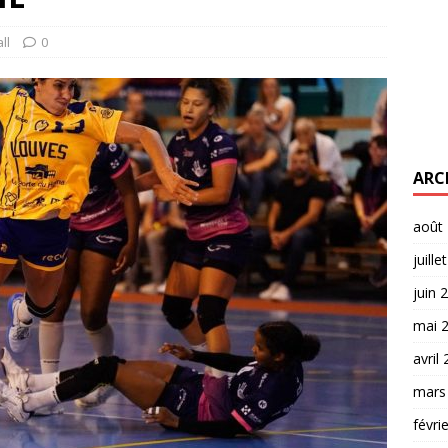
ll
0
ARC
août
juille
juin 
mai 
avril
mars
févri