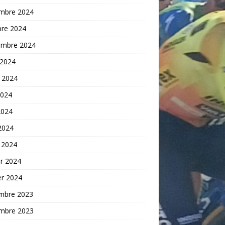
mbre 2024
bre 2024
embre 2024
 2024
t 2024
2024
2024
 2024
 2024
er 2024
er 2024
mbre 2023
mbre 2023