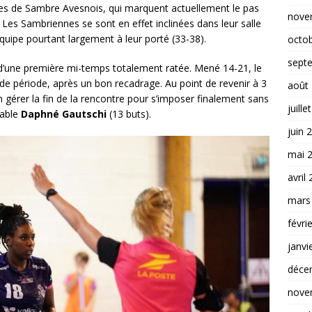
lles de Sambre Avesnois, qui marquent actuellement le pas
nove
. Les Sambriennes se sont en effet inclinées dans leur salle
ipe pourtant largement à leur porté (33-38).
octo
sept
 d’une première mi-temps totalement ratée. Mené 14-21, le
e période, après un bon recadrage. Au point de revenir à 3
août
n gérer la fin de la rencontre pour s’imposer finalement sans
juille
dable
Daphné Gautschi
(13 buts).
juin 
mai 
avril
mars
févri
janvi
déce
nove