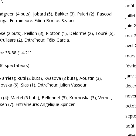
r.
août
dgreen (4 buts), Jobard (5), Bakker (3), Puleri (2), Pascoal
juille
panga. Entraîneure: Edina Borsos Szabo
juin 
se (2 buts), Peillon (3), Plotton (1), Delorme (2), Touré (6),
mai 
ullaars (2). Entraîneur: Félix Garcia.
avril
s:
33-38 (14-21)
mars
0 spectateurs).
févri
janvi
(5 arrêts); Rutil (2 buts), Kvasova (8 buts), Aoustin (3),
ovska (6), Sias (1). Entraîneur: Julien Vasseur.
déce
nove
a (4): Martel (5 buts), Bellonnet (5), Kromoska (3), Vernet,
en (7). Entraîneure: Angélique Spincer.
octo
sept
août
juille