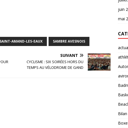
juin 
mai 
CAT
SAINT-AMAND-LES-EAUX
SAMBRE AVESNOIS
actua
SUIVANT
athlé
 POUR
CYCLISME : SIX SOIRÉES HORS DU
Auto
TEMPS AU VÉLODROME DE GAND
aviro
Badm
Baske
Beach
Bilan
Boxe