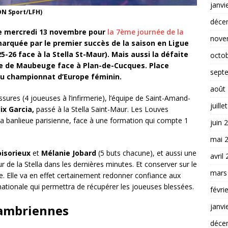
janvi
ON Sport/LFH)
déce
e mercredi 13 novembre pour
la 7ème journée de la
nove
marquée par le premier succès de la saison en Ligue
26 face à la Stella St-Maur). Mais aussi la défaite
octo
le de Maubeuge face à Plan-de-Cucques. Place
sept
u championnat d’Europe féminin.
août
essures (4 joueuses à l’infirmerie), l’équipe de Saint-Amand-
juille
lix Garcia,
passé à la Stella Saint-Maur. Les Louves
 la banlieue parisienne, face à une formation qui compte 1
juin 
mai 
isorieux
et
Mélanie Jobard
(5 buts chacune), et aussi une
avril
r de la Stella dans les dernières minutes. Et conserver sur le
mars
te. Elle va en effet certainement redonner confiance aux
ationale qui permettra de récupérer les joueuses blessées.
févri
janvi
Sambriennes
déce