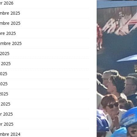
er 2026
mbre 2025
mbre 2025
bre 2025
embre 2025
 2025
t 2025
2025
2025
 2025
 2025
er 2025
er 2025
mbre 2024