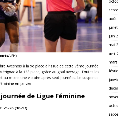
octo
sept
août
juille
juin 
mai 
avril
ports/LFH)
mars
mbre Avesnois à la 9è place à l’issue de cette 7ème journée
févri
Mérignac à la 13è place, grâce au goal average. Toutes les
t au moins une victoire après sept journées. Le suspense
janvi
Féminine en janvier.
déce
e journée de Ligue Féminine
nove
octo
: 25-26 (16-17)
sept