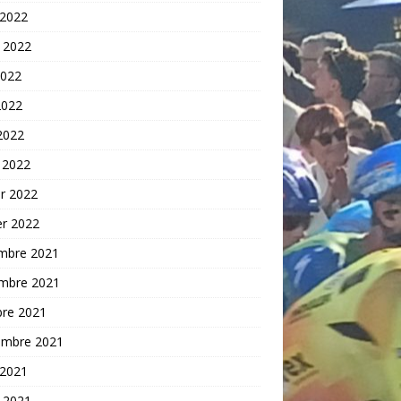
 2022
t 2022
2022
2022
 2022
 2022
er 2022
er 2022
mbre 2021
mbre 2021
bre 2021
embre 2021
 2021
t 2021