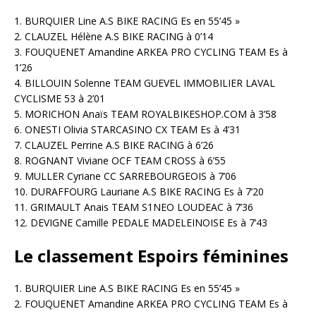
1. BURQUIER Line A.S BIKE RACING Es en 55’45 »
2. CLAUZEL Hélène A.S BIKE RACING à 0’14
3. FOUQUENET Amandine ARKEA PRO CYCLING TEAM Es à
1’26
4. BILLOUIN Solenne TEAM GUEVEL IMMOBILIER LAVAL
CYCLISME 53 à 2’01
5. MORICHON Anaïs TEAM ROYALBIKESHOP.COM à 3’58
6. ONESTI Olivia STARCASINO CX TEAM Es à 4’31
7. CLAUZEL Perrine A.S BIKE RACING à 6’26
8. ROGNANT Viviane OCF TEAM CROSS à 6’55
9. MULLER Cyriane CC SARREBOURGEOIS à 7’06
10. DURAFFOURG Lauriane A.S BIKE RACING Es à 7’20
11. GRIMAULT Anais TEAM S1NEO LOUDEAC à 7’36
12. DEVIGNE Camille PEDALE MADELEINOISE Es à 7’43
Le classement Espoirs féminines
1. BURQUIER Line A.S BIKE RACING Es en 55’45 »
2. FOUQUENET Amandine ARKEA PRO CYCLING TEAM Es à