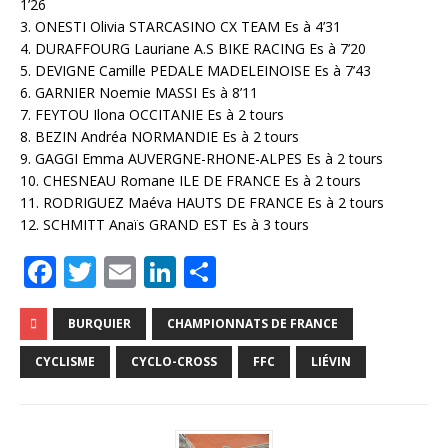
1’26
3. ONESTI Olivia STARCASINO CX TEAM Es à 4’31
4. DURAFFOURG Lauriane A.S BIKE RACING Es à 7’20
5. DEVIGNE Camille PEDALE MADELEINOISE Es à 7’43
6. GARNIER Noemie MASSI Es à 8’11
7. FEYTOU Ilona OCCITANIE Es à 2 tours
8. BEZIN Andréa NORMANDIE Es à 2 tours
9. GAGGI Emma AUVERGNE-RHONE-ALPES Es à 2 tours
10. CHESNEAU Romane ILE DE FRANCE Es à 2 tours
11. RODRIGUEZ Maéva HAUTS DE FRANCE Es à 2 tours
12. SCHMITT Anaïs GRAND EST Es à 3 tours
F
T
E
Li
P
a
w
m
n
ar
c
it
ai
k
ta
BURQUIER
CHAMPIONNATS DE FRANCE
e
te
l
e
g
CYCLISME
CYCLO-CROSS
FFC
LIÉVIN
b
r
dI
e
o
n
r