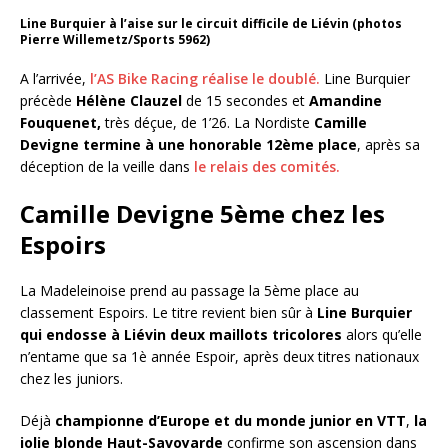
Line Burquier à l’aise sur le circuit difficile de Liévin (photos
Pierre Willemetz/Sports 5962)
A l’arrivée,
l’AS Bike Racing réalise le doublé.
Line Burquier
précède
Hélène Clauzel
de 15 secondes et
Amandine
Fouquenet,
très déçue, de 1’26. La Nordiste
Camille
Devigne termine à une honorable 12ème place
, après sa
déception de la veille dans
le relais des comités.
Camille Devigne 5ème chez les
Espoirs
La Madeleinoise prend au passage la 5ème place au
classement Espoirs. Le titre revient bien sûr à
Line Burquier
qui endosse à Liévin deux maillots tricolores
alors qu’elle
n’entame que sa 1è année Espoir, après deux titres nationaux
chez les juniors.
Déjà
championne d’Europe et du monde junior en VTT
,
la
jolie blonde Haut-Savoyarde
confirme son ascension dans