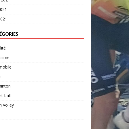
2021
2021
ÉGORIES
lité
tisme
mobile
n
inton
t-ball
 Volley