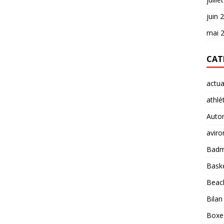
juin 
mai 
CAT
actua
athlé
Auto
aviro
Badm
Baske
Beach
Bilan
Boxe