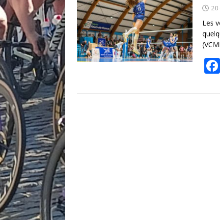
20
Les v
quelq
(VCMB