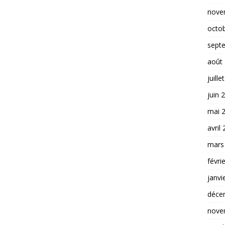
nove
octo
sept
août
juille
juin 
mai 
avril
mars
févri
janvi
déce
nove