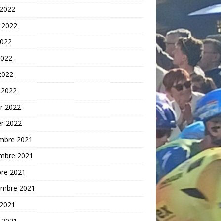
 2022
t 2022
2022
2022
 2022
 2022
er 2022
er 2022
mbre 2021
mbre 2021
bre 2021
embre 2021
 2021
t 2021