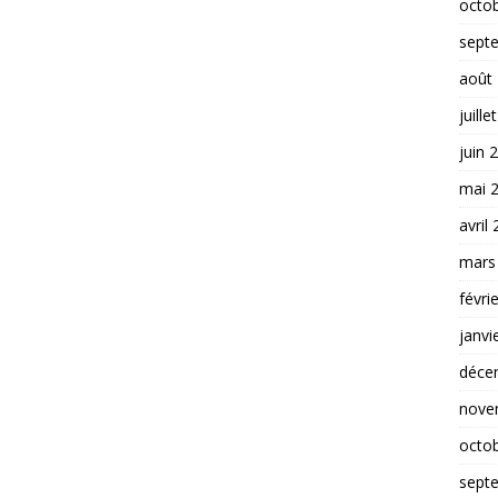
octo
sept
août
juille
juin 
mai 
avril
mars
févri
janvi
déce
nove
octo
sept