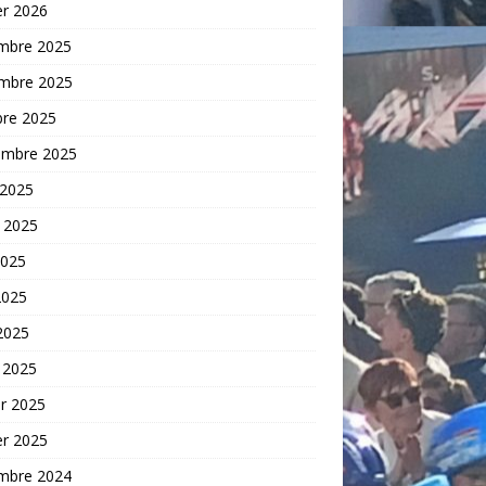
er 2026
mbre 2025
mbre 2025
bre 2025
embre 2025
 2025
t 2025
2025
2025
 2025
 2025
er 2025
er 2025
mbre 2024