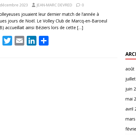
 décembre 2023
JEAN-MARC DEVRED
0
olleyeuses jouaient leur dernier match de l’année à
ues jours de Noël. Le Volley Club de Marcq-en-Baroeul
) accueillait ainsi Béziers lors de cette
[…]
F
T
E
Li
P
ac
w
m
n
ar
ARC
e
itt
ai
k
ta
b
er
l
e
g
août
o
dI
er
juille
o
n
juin 
k
mai 
avril
mars
févri