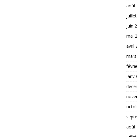
août
juille
juin 
mai 
avril
mars
févri
janvi
déce
nove
octo
sept
août
juille