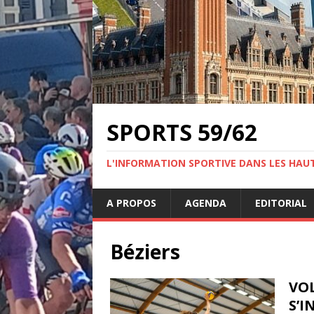
SPORTS 59/62
L'INFORMATION SPORTIVE DANS LES HAU
A PROPOS
AGENDA
EDITORIAL
Béziers
VOL
S’I