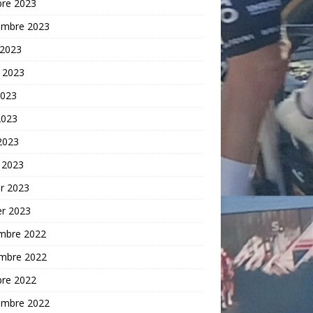
bre 2023
embre 2023
 2023
t 2023
2023
2023
 2023
 2023
er 2023
er 2023
mbre 2022
mbre 2022
bre 2022
embre 2022