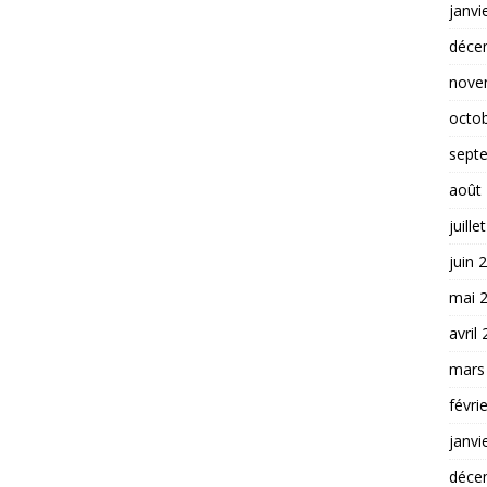
janvi
déce
nove
octo
sept
août
juille
juin 
mai 
avril
mars
févri
janvi
déce