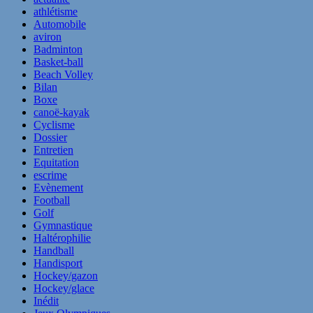
athlétisme
Automobile
aviron
Badminton
Basket-ball
Beach Volley
Bilan
Boxe
canoë-kayak
Cyclisme
Dossier
Entretien
Equitation
escrime
Evènement
Football
Golf
Gymnastique
Haltérophilie
Handball
Handisport
Hockey/gazon
Hockey/glace
Inédit