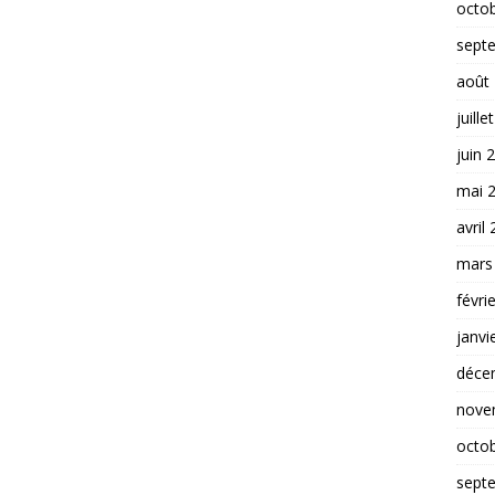
octo
sept
août
juille
juin 
mai 
avril
mars
févri
janvi
déce
nove
octo
sept