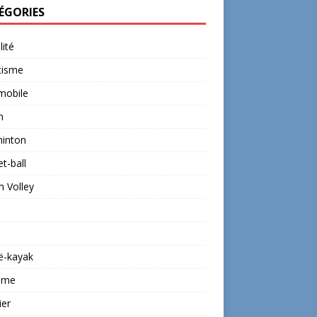
ÉGORIES
lité
tisme
mobile
n
inton
t-ball
 Volley
ë-kayak
isme
ier