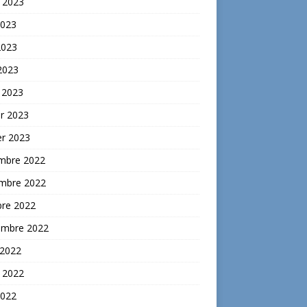
t 2023
2023
2023
 2023
 2023
er 2023
er 2023
mbre 2022
mbre 2022
bre 2022
embre 2022
 2022
t 2022
2022