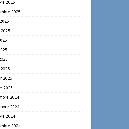
bre 2025
embre 2025
 2025
t 2025
2025
2025
 2025
 2025
er 2025
er 2025
mbre 2024
mbre 2024
bre 2024
embre 2024