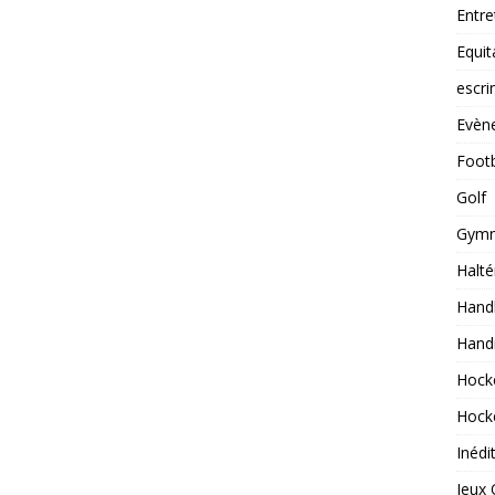
Entre
Equit
escr
Evèn
Footb
Golf
Gymn
Halté
Handb
Hand
Hock
Hock
Inédi
Jeux