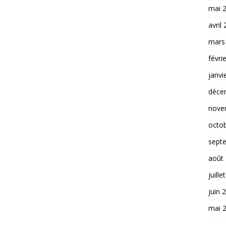
mai 
avril
mars
févri
janvi
déce
nove
octo
sept
août
juille
juin 
mai 