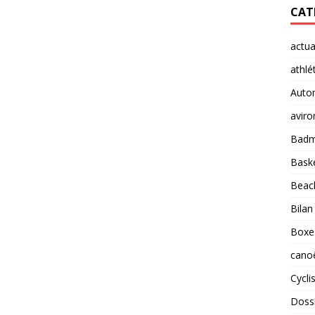
CAT
actua
athlé
Auto
aviro
Badm
Baske
Beach
Bilan
Boxe
cano
Cycl
Doss