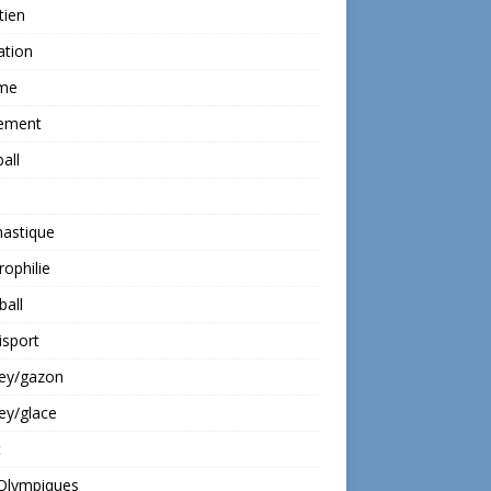
tien
ation
ime
ement
all
astique
rophilie
all
isport
ey/gazon
ey/glace
t
 Olympiques