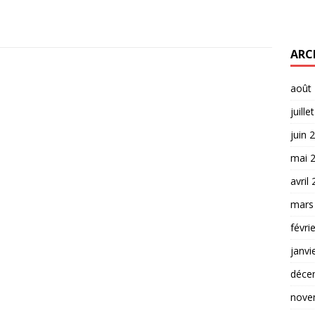
ARC
août
juille
juin 
mai 
avril
mars
févri
janvi
déce
nove