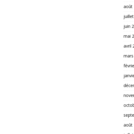
août
juille
juin 
mai 
avril
mars
févri
janvi
déce
nove
octo
sept
août