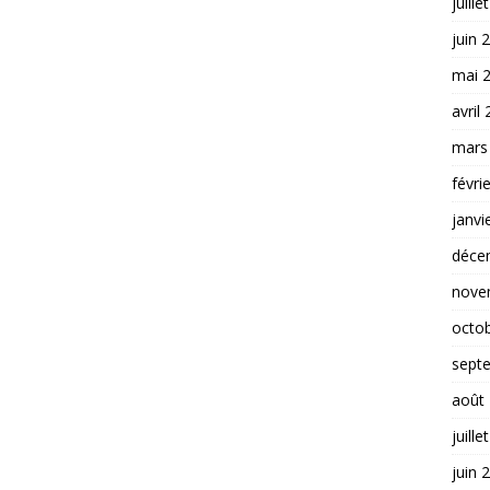
juille
juin 
mai 
avril
mars
févri
janvi
déce
nove
octo
sept
août
juille
juin 