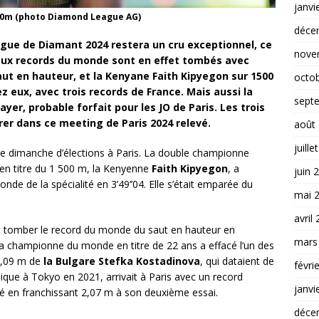
janvi
500m (photo Diamond League AG)
déce
igue de Diamant 2024 restera un cru exceptionnel, ce
nove
Deux records du monde sont en effet tombés avec
ut en hauteur, et la Kenyane Faith Kipyegon sur 1500
octo
z eux, avec trois records de France. Mais aussi la
sept
yer, probable forfait pour les JO de Paris. Les trois
er dans ce meeting de Paris 2024 relevé.
août
juille
 dimanche d’élections à Paris. La double championne
n titre du 1 500 m, la Kenyenne
Faith Kipyegon
, a
juin 
e de la spécialité en 3’49’’04. Elle s’était emparée du
mai 
avril
it tomber le record du monde du saut en hauteur en
mars
La championne du monde en titre de 22 ans a effacé l’un des
 2,09 m de
la Bulgare Stefka Kostadinova
, qui dataient de
févri
que à Tokyo en 2021, arrivait à Paris avec un record
janvi
ré en franchissant 2,07 m à son deuxième essai.
déce