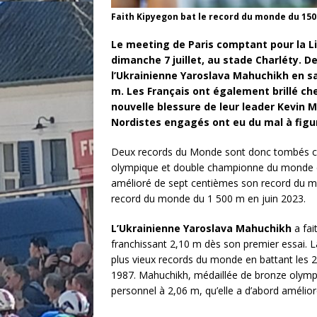
Faith Kipyegon bat le record du monde du 1
Le meeting de Paris comptant pour la L
dimanche 7 juillet, au stade Charléty. 
l’Ukrainienne Yaroslava Mahuchikh en sa
m. Les Français ont également brillé che
nouvelle blessure de leur leader Kevin Ma
Nordistes engagés ont eu du mal à figur
Deux records du Monde sont donc tombés ce
olympique et double championne du monde e
amélioré de sept centièmes son record du mond
record du monde du 1 500 m en juin 2023.
L’Ukrainienne Yaroslava Mahuchikh
a fa
franchissant 2,10 m dès son premier essai. 
plus vieux records du monde en battant les
1987. Mahuchikh, médaillée de bronze olympi
personnel à 2,06 m, qu’elle a d’abord amélio