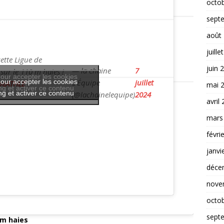
octo
sept
août
juille
ette Ligue de
juin 
— la chaine
7
sur le 110 m haies !
our accepter les cookies
our accepter les cookies
L'Équipe
juillet
peATHLE
mai 
g et activer ce contenu
g et activer ce contenu
(@lachainelequipe)
2024
avril
mars
févri
janvi
déce
nove
octo
sept
0m haies