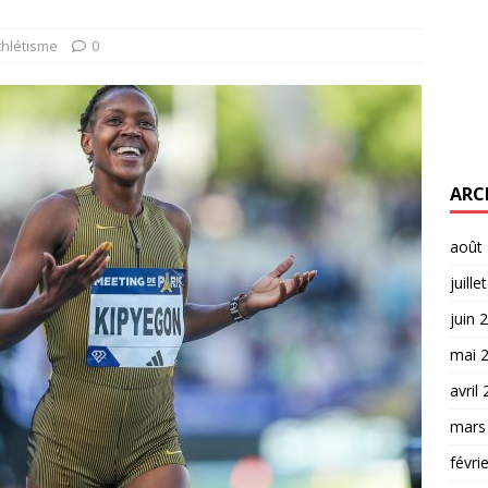
thlétisme
0
ARC
août
juille
juin 
mai 
avril
mars
févri