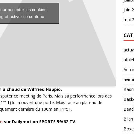
juin 
our accepter les cookies
g et activer ce contenu
mai 
CAT
actua
athlé
Auto
aviro
 à chaud de Wilfried Happio.
Badm
 disputer ce meeting de Paris. Mais sa performance lors des
Baske
″11) lui a ouvert une porte. Mais face au plateau de
giquement dernière du 100m en 11″51.
Beach
Bilan
en
sur Dailymotion SPORTS 59/62 TV.
Boxe