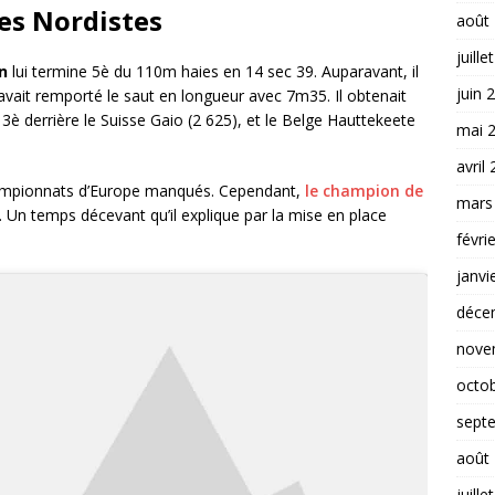
les Nordistes
août
juille
n
lui termine 5è du 110m haies en 14 sec 39. Auparavant, il
juin 
 avait remporté le saut en longueur avec 7m35. Il obtenait
 3è derrière le Suisse Gaio (2 625), et le Belge Hauttekeete
mai 
avril
hampionnats d’Europe manqués. Cependant,
le champion de
mars
Un temps décevant qu’il explique par la mise en place
févri
janvi
déce
nove
octo
sept
août
juille