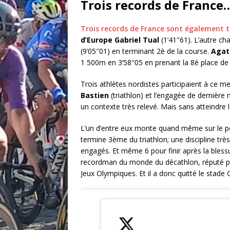
Trois records de France
Trois records de France sont également
d’Europe Gabriel Tual
(1’41″61). L’autre c
(9’05″01) en terminant 2è de la course.
Agat
1 500m en 3’58″05 en prenant la 8è place de 
Trois athlètes nordistes participaient à ce m
Bastien
(triathlon) et l’engagée de dernière
un contexte très relevé. Mais sans atteindre 
L’un d’entre eux monte quand même sur le p
termine 3ème du triathlon; une discipline très
engagés. Et même 6 pour finir après la bles
recordman du monde du décathlon, réputé pou
Jeux Olympiques. Et il a donc quitté le stade 