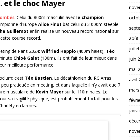
… et le choc Mayer
nove
 tombés
. Celui du 800m masculin avec
le champion
octo
hampionne d’Europe
Alice Finot
bat celui du 3 000m steeple
sept
he Guillemot
enfin réalise un nouveau record national sur
cette course record.
août
juille
eeting de Paris 2024:
Wilfried Happio
(400m haies),
Téo
 minute
Chloé Galet
(100m). Ils ont fait de leur mieux dans
juin 
leur meilleure performance.
mai 
odium; c’est
Téo Bastien
. Le décathlonien du RC Arras
avril
 peu pratiquée en meeting, et dans laquelle il n’y avait que 7
mars
sure musculaire de
Kevin Mayer
sur le 110m haies. Le
r sa fragilité physique, est probablement forfait pour les
févri
Charléty en larmes.
janvi
déce
nove