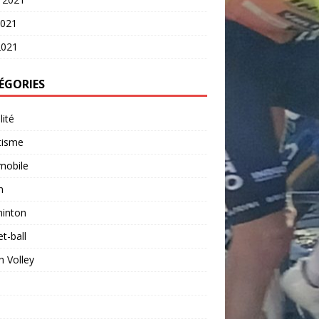
2021
2021
ÉGORIES
lité
tisme
mobile
n
inton
t-ball
 Volley