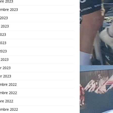
bre 2023
embre 2023
 2023
t 2023
2023
2023
 2023
 2023
er 2023
er 2023
mbre 2022
mbre 2022
bre 2022
embre 2022