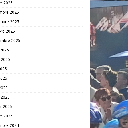
er 2026
mbre 2025
mbre 2025
bre 2025
embre 2025
 2025
t 2025
2025
2025
 2025
 2025
er 2025
er 2025
mbre 2024