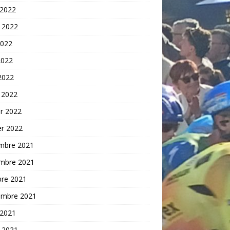
 2022
t 2022
2022
2022
 2022
 2022
er 2022
er 2022
mbre 2021
mbre 2021
bre 2021
embre 2021
 2021
t 2021