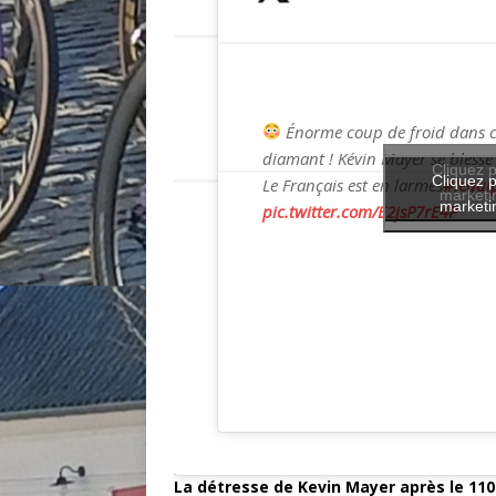
Énorme coup de froid dans c
diamant ! Kévin Mayer se blesse 
Cliquez p
Cliquez p
Le Français est en larmes
#lequi
marketin
marketin
pic.twitter.com/E2jsP7rE4P
La détresse de Kevin Mayer après le 11