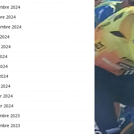
mbre 2024
bre 2024
embre 2024
 2024
t 2024
2024
2024
 2024
 2024
er 2024
er 2024
mbre 2023
mbre 2023