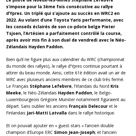
s’impose pour la 3ème fois consécutive au rallye
d’Ypres. Un triplé qui s’ajoute au succès en WRC2 en
2022. Au volant d’une Toyota Yaris performante, avec
les conseils éclairés de son co-pilote belge Pieter
Tsjoen, l’Artésien a parfaitement contrôlé la course,
après avoir mis fin à son duel de vendredi avec le Néo-
Zélandais Hayden Paddon.
Bien qu’il ne figure plus aux calendrier du WRC (championnat
du monde des rallyes), le rallye d’Ypres continue pourtant à
attirer du beau monde. Ainsi, cette 61è édition avait un air de
WRC avec plusieurs anciens membres de ce club très fermé.
Le Français
Stéphane Lefebvre
, l’Irlandais du Nord
Kris
Meeke
, le Néo-Zélandais
Hayden Paddon
, le Belgo-
Luxembourgeois Grégoire Munster notamment figuraient au
départ. Sans oublier les anciens
Français Delecour
et le
Finlandais
Jari-Matti Latvalla
dans le rallye historique.
Et on pouvait ajouter en « guest-stars » l’ancien double
champion d’Europe ERC
Simon Jean-Joseph
; et l’ancien