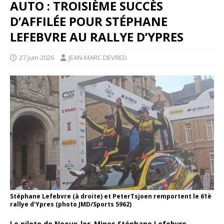
AUTO : TROISIÈME SUCCÈS
D’AFFILÉE POUR STÉPHANE
LEFEBVRE AU RALLYE D’YPRES
27 juin 2026
JEAN-MARC DEVRED
Stéphane Lefebvre (à droite) et PeterTsjoen remportent le 61è
rallye d'Ypres (photo JMD/Sports 5962)
Le pilote de Noeux-les-Mines Stéphane Lefebvre