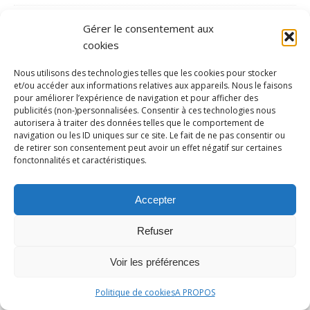
Judo
Gérer le consentement aux
Karaté
cookies
Kayak Polo
Nous utilisons des technologies telles que les cookies pour stocker
kitesurf
et/ou accéder aux informations relatives aux appareils. Nous le faisons
pour améliorer l’expérience de navigation et pour afficher des
Ligue 1
publicités (non-)personnalisées. Consentir à ces technologies nous
autorisera à traiter des données telles que le comportement de
Ligue 2
navigation ou les ID uniques sur ce site. Le fait de ne pas consentir ou
de retirer son consentement peut avoir un effet négatif sur certaines
LOSC
fonctonnalités et caractéristiques.
Lutte
Moto
Accepter
Natation
Refuser
Polémique
Voir les préférences
Portrait
Présentation
Politique de cookies
A PROPOS