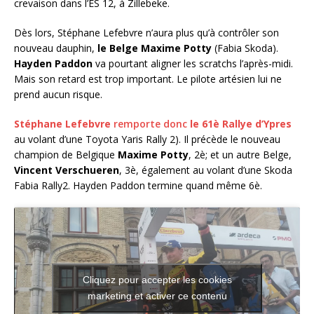
crevaison dans l’ES 12, à Zillebeke.
Dès lors, Stéphane Lefebvre n’aura plus qu’à contrôler son
nouveau dauphin,
le Belge Maxime Potty
(Fabia Skoda).
Hayden Paddon
va pourtant aligner les scratchs l’après-midi.
Mais son retard est trop important. Le pilote artésien lui ne
prend aucun risque.
Stéphane Lefebvre
remporte donc
le 61è Rallye d’Ypres
au volant d’une Toyota Yaris Rally 2). Il précède le nouveau
champion de Belgique
Maxime Potty
, 2è; et un autre Belge,
Vincent Verschueren
, 3è, également au volant d’une Skoda
Fabia Rally2. Hayden Paddon termine quand même 6è.
Cliquez pour accepter les cookies
marketing et activer ce contenu