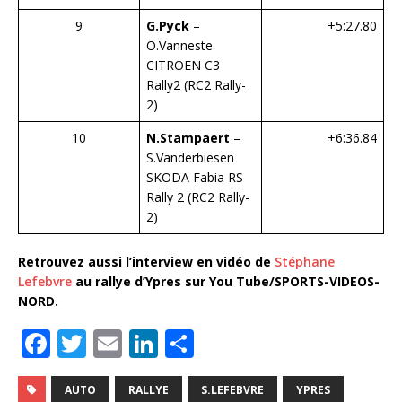
9
G.Pyck
–
+5:27.80
O.Vanneste
CITROEN C3
Rally2 (RC2 Rally-
2)
10
N.Stampaert
–
+6:36.84
S.Vanderbiesen
SKODA Fabia RS
Rally 2 (RC2 Rally-
2)
Retrouvez aussi l’interview en vidéo de
Stéphane
Lefebvre
au rallye d’Ypres sur You Tube/SPORTS-VIDEOS-
NORD.
F
T
E
Li
P
a
w
m
n
ar
c
it
ai
k
ta
AUTO
RALLYE
S.LEFEBVRE
YPRES