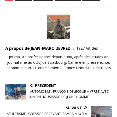
e
te
l
e
g
b
r
dI
e
o
n
r
o
k
A propos de JEAN-MARC DEVRED
1927 Articles
Journaliste professionnel depuis 1980, après des études de
journalisme au CUEJ de Strasbourg. Carrière en presse écrite,
en radio et surtout en télévision à France3 Nord-Pas-de-Calais.
PRÉCÉDENT
AUTOMOBILE : FRANÇOIS DELECOUR À YPRES AVEC
UN ENTHOUSIASME DE JEUNE HOMME
SUIVANT
ATHLÉTISME : GRESSIER DÉCEVANT, SAMBA-MAYELA