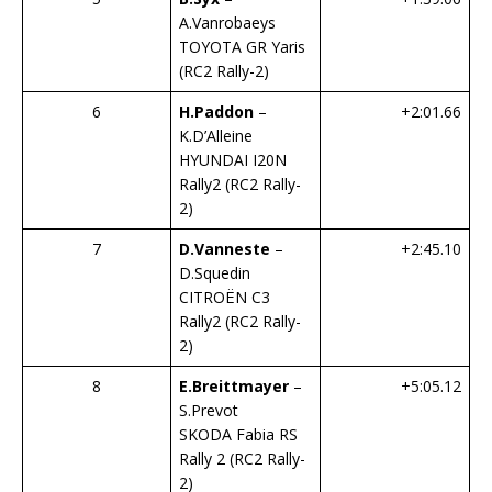
A.Vanrobaeys
TOYOTA GR Yaris
(RC2 Rally-2)
6
H.Paddon
–
+2:01.66
K.D’Alleine
HYUNDAI I20N
Rally2 (RC2 Rally-
2)
7
D.Vanneste
–
+2:45.10
D.Squedin
CITROËN C3
Rally2 (RC2 Rally-
2)
8
E.Breittmayer
–
+5:05.12
S.Prevot
SKODA Fabia RS
Rally 2 (RC2 Rally-
2)