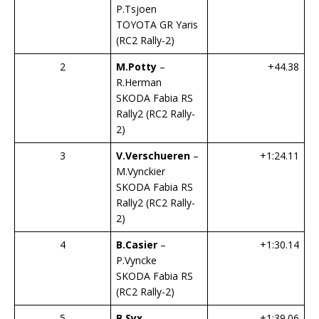
P.Tsjoen
TOYOTA GR Yaris
(RC2 Rally-2)
2
M.Potty
–
+44.38
R.Herman
SKODA Fabia RS
Rally2 (RC2 Rally-
2)
3
V.Verschueren
–
+1:24.11
M.Vynckier
SKODA Fabia RS
Rally2 (RC2 Rally-
2)
4
B.Casier
–
+1:30.14
P.Vyncke
SKODA Fabia RS
(RC2 Rally-2)
5
B.Syx
–
+1:39.06