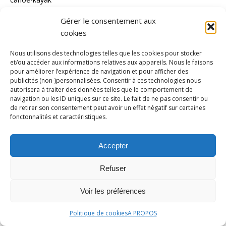
Cyclisme
Gérer le consentement aux
cookies
Dossier
Entretien
Nous utilisons des technologies telles que les cookies pour stocker
et/ou accéder aux informations relatives aux appareils. Nous le faisons
Equitation
pour améliorer l’expérience de navigation et pour afficher des
publicités (non-)personnalisées. Consentir à ces technologies nous
escrime
autorisera à traiter des données telles que le comportement de
navigation ou les ID uniques sur ce site. Le fait de ne pas consentir ou
Evènement
de retirer son consentement peut avoir un effet négatif sur certaines
Football
fonctonnalités et caractéristiques.
Golf
Accepter
Gymnastique
Haltérophilie
Refuser
Handball
Voir les préférences
Handisport
Politique de cookies
A PROPOS
Hockey/gazon