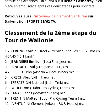
bataille des Ardennes. On suivra aussi
Benoît Cosnefroy
, bien
placé en embuscade après ces deux étapes pour sprinters.
Retrouvez aussi
l’interview de Clément Venturini
sur
Dailymotion SPORTS 59/62 TV.
Classement de la 2ème étape du
Tour de Wallonie
1 –
STRONG Corbin
(Israel – Premier Tech) les 188,25 km en
4:04:40 (46,1 km/h)
2 –
JEANNIÈRE Emilien
(TotalEnergies) m.t
3 –
PENHOËT Paul
(Groupama – FDJ) m.t
4 – KIELICH Timo (Alpecin – Deceuninck) m.t
5 – KIRSCH Alex (Lidl – Trek) m.t
6 – TESFATSION Natnael (Lidl – Trek) m.t
7 – BOHLI Tom (Tudor Pro Cycling Team) m.t
8 – CANAL Carlos (Movistar Team) m.t
9 – TRENTIN Matteo (Tudor Pro Cycling Team ) m.t
10 – VENTURINI Clément (Arkéa – B&B Hotels) m.t