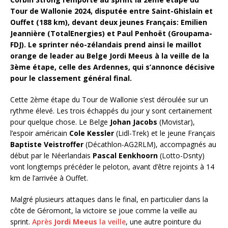
Tour de Wallonie 2024, disputée entre Saint-Ghislain et
Ouffet (188 km), devant deux jeunes Français: Emilien
Jeannière (TotalEnergies) et Paul Penhoët (Groupama-
FDJ). Le sprinter néo-zélandais prend ainsi le maillot
orange de leader au Belge Jordi Meeus à la veille de la
3ème étape, celle des Ardennes, qui s’annonce décisive
pour le classement général final.
Cette 2ème étape du Tour de Wallonie s’est déroulée sur un
rythme élevé. Les trois échappés du jour y sont certainement
pour quelque chose. Le Belge
Johan Jacobs
(Movistar),
l’espoir américain
Cole Kessler
(Lidl-Trek) et le jeune Français
Baptiste Veistroffer
(Décathlon-AG2RLM), accompagnés au
début par le Néerlandais
Pascal Eenkhoorn
(Lotto-Dsnty)
vont longtemps précéder le peloton, avant d’être rejoints à 14
km de l’arrivée à Ouffet.
Malgré plusieurs attaques dans le final, en particulier dans la
côte de Géromont, la victoire se joue comme la veille au
sprint.
Après
Jordi Meeus
la veille
, une autre pointure du