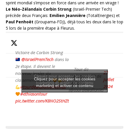
sprint mondial s’impose en force dans une arrivée en virage !
Le Néo-Zélandais Corbin Strong
(Israël-Premier Tech)
précède deux Français:
Emilien Jeannière
(TotalEnergies) et
Paul Penhoët
(Groupama-FDJ), déjà tous les deux dans le top
5 lors de la première étape à Fleurus.
Victoire de Corbin Strong
@IsraelPremTech
dans la
2e étape. Il devient le
— Tour de
23
nouveau leader du
Wallonie & GP de
Cliquez pour accepter les cookies
Cliquez pour accepter les cookies
juillet
classement général
Wallonie
marketing et activer ce contenu
marketing et activer ce contenu
2024
#tourdewallonie
#ethias
(@tourdewallonie)
#ethiasontour
pic.twitter.com/K8NO2StHZt