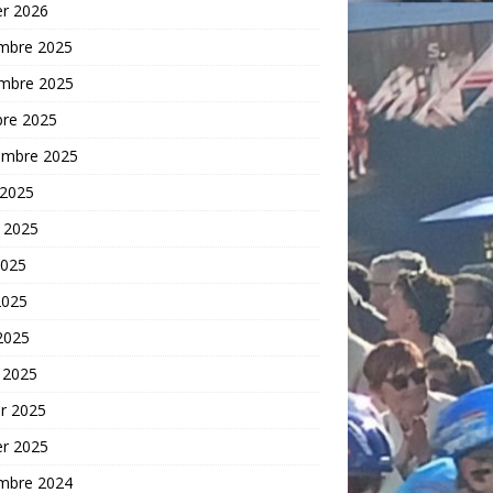
er 2026
mbre 2025
mbre 2025
bre 2025
embre 2025
 2025
t 2025
2025
2025
 2025
 2025
er 2025
er 2025
mbre 2024