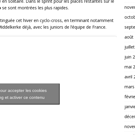
 en solitaire. Dans le sprint pour les places restantes sur le
nove
b
se sont montrées les plus rapides.
octo
stinguée cet hiver en cyclo-cross, en terminant notamment
sept
ddelkerke déjà, avec les juniors de l’équipe de France.
août
juille
juin 
mai 
avril
mars
our accepter les cookies
févri
g et activer ce contenu
janvi
déce
nove