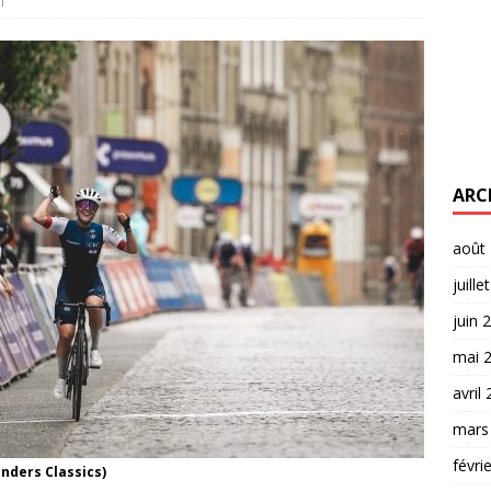
1
ARC
août
juille
juin 
mai 
avril
mars
févri
anders Classics)