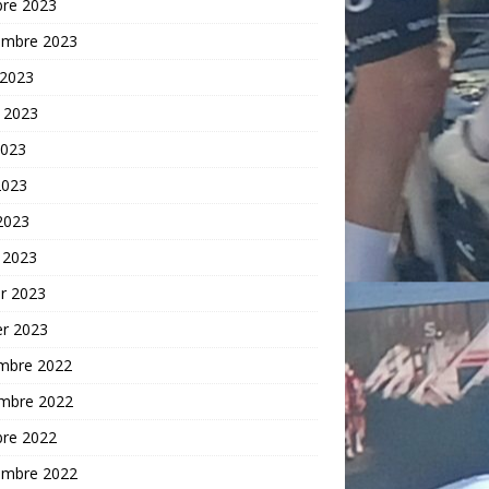
bre 2023
embre 2023
 2023
t 2023
2023
2023
 2023
 2023
er 2023
er 2023
mbre 2022
mbre 2022
bre 2022
embre 2022