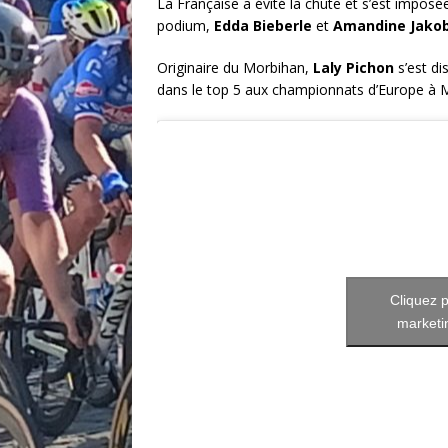
La Française a évité la chute et s’est imposée
podium,
Edda Bieberle
et
Amandine Jako
Originaire du Morbihan,
Laly Pichon
s’est di
dans le top 5 aux championnats d’Europe à Mi
Cliquez p
marketin