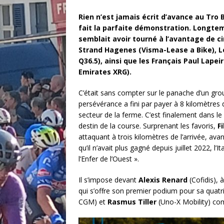
Rien n’est jamais écrit d’avance au Tro 
fait la parfaite démonstration. Longte
semblait avoir tourné à l’avantage de cin
Strand Hagenes (Visma-Lease a Bike), Le
Q36.5), ainsi que les Français Paul Lap
Emirates XRG).
C’était sans compter sur le panache d’un g
persévérance a fini par payer à 8 kilomètres d
secteur de la ferme. C’est finalement dans le 
destin de la course. Surprenant les favoris,
Fi
attaquant à trois kilomètres de l’arrivée, ava
qu’il n’avait plus gagné depuis juillet 2022, l’
l’Enfer de l’Ouest ».
Il s’impose devant
Alexis Renard
(Cofidis), 
qui s’offre son premier podium pour sa quatri
CGM) et
Rasmus Tiller
(Uno-X Mobility) com