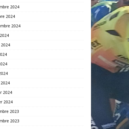
mbre 2024
bre 2024
embre 2024
 2024
t 2024
2024
2024
 2024
 2024
er 2024
er 2024
mbre 2023
mbre 2023