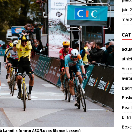
juin 
mai 
CAT
actua
athlé
Auto
aviro
Badm
Baske
Beach
Bilan
Boxe
n à Lannilis (photo ASO/Lucas Blonce Lossec)