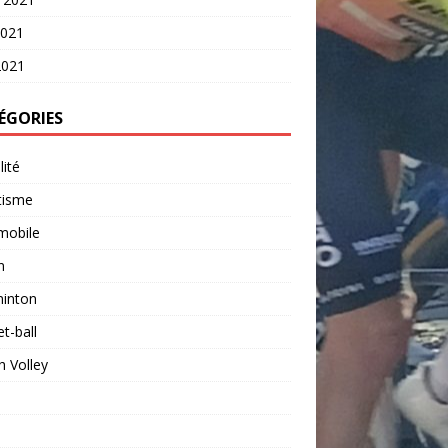
2021
2021
ÉGORIES
lité
tisme
mobile
n
inton
t-ball
 Volley