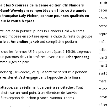
janvi
lait les 5 courses de la 3ème édition d’In Flanders
déce
e Gand-Wevelgem remportées en Elite cette année
a Française Laly Pichon, connue pour ses qualités en
nove
sur la route à Ypres.
octo
rte lors de la journée jeunes In Flanders Field – à Ypres
sept
’est imposée en solitaire après la chute du reste du groupe
erle
et
Amandine Jakob
ont complété le podium.
août
juille
s
chez les femmes U19 a pris son départ à 16h30. L’épreuve
 un parcours de 71 kilomètres, avec le trio
Scherpenberg –
juin 
mme juges de paix.
mai 
lberg (Belvédère), ce qui a fortement réduit le peloton.
avril
ésister et s’est engagé dans l’approche de la finale.
mars
’attaque, sans réellement parvenir à se détacher. Tout
févri
 chute sur un rond-point à un kilomètre de l’arrivée.
janvi
, à l’exception de Pichon (France National Team).
déce