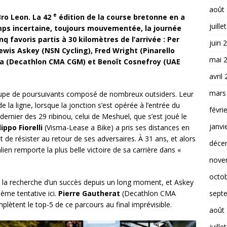
août
e
Bro Leon. La 42
édition de la course bretonne en a
juille
mps incertaine, toujours mouvementée, la journée
q favoris partis à 30 kilomètres de l’arrivée : Per
juin 
wis Askey (NSN Cycling), Fred Wright (Pinarello
mai 
eira (Decathlon CMA CGM) et Benoît Cosnefroy (UAE
avril
mars
roupe de poursuivants composé de nombreux outsiders. Leur
e la ligne, lorsque la jonction s’est opérée à l’entrée du
févri
dernier des 29 ribinou, celui de Meshuel, que s’est joué le
janvi
lippo Fiorelli
(Visma-Lease a Bike) a pris ses distances en
nt de résister au retour de ses adversaires. À 31 ans, et alors
déce
Italien remporte la plus belle victoire de sa carrière dans «
nove
octo
à la recherche d’un succès depuis un long moment, et Askey
ème tentative ici.
Pierre Gautherat
(Decathlon CMA
sept
plètent le top-5 de ce parcours au final imprévisible.
août
juille