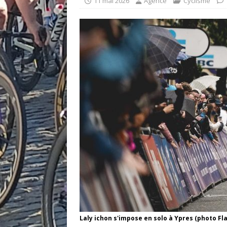
11 mai 2026
Agence
Cyclisme
Laly ichon s'impose en solo à Ypres (photo Fl