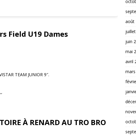
octo
sept
août
juille
rs Field U19 Dames
juin 
mai 
avril
mars
ISTAR TEAM JUNIOR 9″.
févri
janvi
″
déce
nove
ICTOIRE À RENARD AU TRO BRO
octo
sept