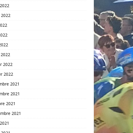
 2022
t 2022
2022
2022
 2022
 2022
er 2022
er 2022
mbre 2021
mbre 2021
bre 2021
embre 2021
 2021
t 2021