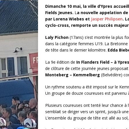
Dimanche 10 mai, la ville d’Ypres accueil
Fields Jeunes.
L
a nouvelle appelation d
par Lorena Wiebes et
Jasper Philipsen
. L
cyclo-cross, remporte un succès majeur 
Laly Pichon
(17ans) s’est montrée la plus fo
dans la catégorie femmes U19. La Bretonne s
de tête dans le dernier kilomètre.
Edda Bieb
La 9e édition de
In Flanders Field – à Ypre
de clôture de cette journée jeunes proposait
Monteberg – Kemmelberg
(Belvédère) co
Un rythme soutenu a été imposé sur le Kemme
Un groupe de douze coureuses est parvenu à r
Plusieurs coureuses ont tenté leur chance à l
semblait se diriger vers un sprint, jusqu’à une
L’ensemble du groupe de tête est allé au sol