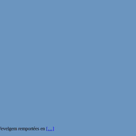
d-Wevelgem remportées en
[…]