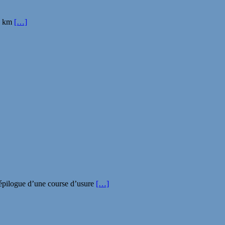
15 km
[…]
épilogue d’une course d’usure
[…]