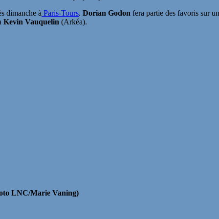
ès dimanche à
Paris-Tours
.
Dorian Godon
fera partie des favoris sur un
ra
Kevin Vauquelin
(Arkéa).
photo LNC/Marie Vaning)