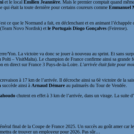
ni
et le local
Emilien Jeannière
. Mais le premier comptait quand même 
e qui était la toute dernière pour certains coureurs comme
Emmanuel 
C’est ce que le Normand a fait, en déclenchant et en animant l’échappée
(Team Novo Nordisk) et
le Portugais Diogo Gonçalves
(Feirense).
re/Yon. La victoire va donc se jouer à nouveau au sprint. Et sans surpr
Polti – VisitMalta). Le champion de France confirme ainsi sa grande f
 en direct sur France 3 Pays-de-la-Loire.
L’arrivée était faite pour m
crevaison à 17 km de l’arrivée. Il décroche ainsi sa 6è victoire de la sa
n
succède ainsi à
Arnaud Démare
au palmarès du Tour de Vendée.
Mahoudo
chutent en effet à 3 km de l’arrivée, dans un virage. La suite 
énéral final de la Coupe de France 2025. Un succès au goût amer car le
ermettra de trouver un employeur pour 2026. Pas sûr…