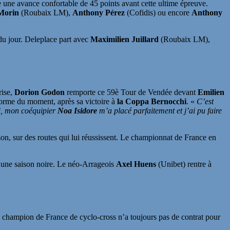
une avance confortable de 45 points avant cette ultime épreuve.
Morin
(Roubaix LM),
Anthony Pérez
(Cofidis) ou encore
Anthony
 du jour. Deleplace part avec
Maximilien Juillard
(Roubaix LM),
ise,
Dorion Godon
remporte ce 59è Tour de Vendée devant
Emilien
orme du moment, après sa victoire à
la Coppa Bernocchi
. «
C’est
oi, mon coéquipier
Noa Isidore
m’a placé parfaitement et j’ai pu faire
ison, sur des routes qui lui réussissent. Le championnat de France en
d’une saison noire. Le néo-Arrageois
Axel Huens
(Unibet) rentre à
 champion de France de cyclo-cross n’a toujours pas de contrat pour