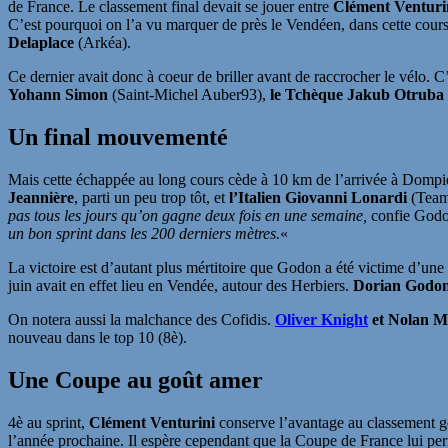
de France. Le classement final devait se jouer entre
Clément Venturi
C’est pourquoi on l’a vu marquer de près le Vendéen, dans cette cours
Delaplace
(Arkéa).
Ce dernier avait donc à coeur de briller avant de raccrocher le vélo. 
Yohann Simon
(Saint-Michel Auber93),
le Tchèque Jakub Otruba
Un final mouvementé
Mais cette échappée au long cours cède à 10 km de l’arrivée à Dompier
Jeannière
, parti un peu trop tôt, et
l’Italien Giovanni Lonardi
(Team 
pas tous les jours qu’on gagne deux fois en une semaine,
confie Godon
un bon sprint dans les 200 derniers mètres.
«
La victoire est d’autant plus mértitoire que Godon a été victime d’une 
juin avait en effet lieu en Vendée, autour des Herbiers.
Dorian Godo
On notera aussi la malchance des Cofidis.
Oliver Knight
et Nolan 
nouveau dans le top 10 (8è).
Une Coupe au goût amer
4è au sprint,
Clément Venturini
conserve l’avantage au classement g
l’année prochaine. Il espère cependant que la Coupe de France lui p