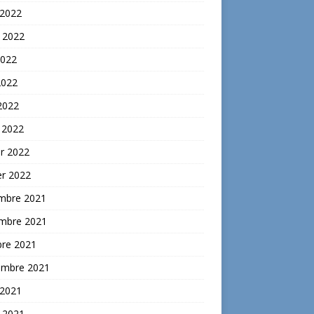
 2022
t 2022
2022
2022
 2022
 2022
er 2022
er 2022
mbre 2021
mbre 2021
bre 2021
embre 2021
 2021
t 2021