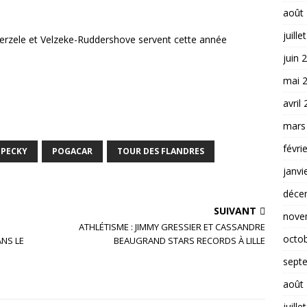
août
juille
erzele et Velzeke-Ruddershove servent cette année
juin 
mai 
avril
mars
févri
PECKY
POGACAR
TOUR DES FLANDRES
janvi
déce
SUIVANT
nove
ATHLÉTISME : JIMMY GRESSIER ET CASSANDRE
octo
NS LE
BEAUGRAND STARS RECORDS À LILLE
sept
août
juille