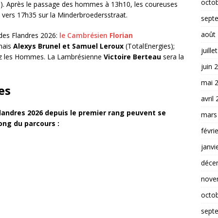
octo
). Après le passage des hommes à 13h10, les coureuses
a vers 17h35 sur la Minderbroedersstraat.
sept
août
 des Flandres 2026:
le Cambrésien
Florian
nnais
Alexys Brunel et Samuel Leroux
(TotalEnergies);
juille
z les Hommes. La Lambrésienne
Victoire Berteau
sera la
juin 
mai 
es
avril
Flandres 2026 depuis le premier rang peuvent se
mars
long du parcours :
févri
janvi
déce
nove
octo
sept