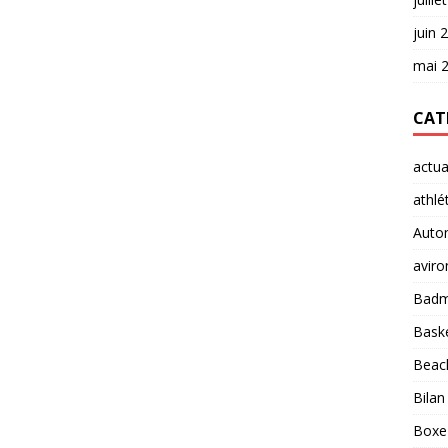
juin 
mai 
CAT
actua
athlé
Auto
aviro
Badm
Baske
Beach
Bilan
Boxe