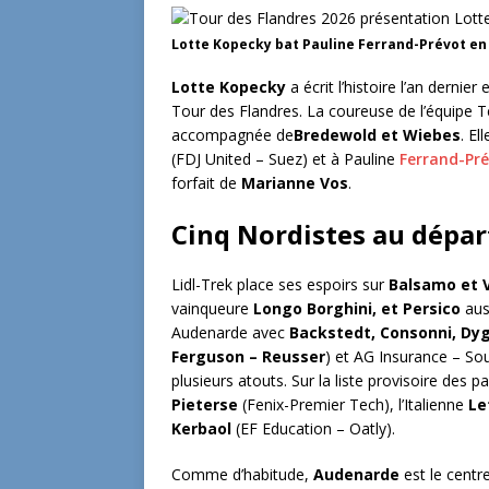
Lotte Kopecky bat Pauline Ferrand-Prévot en 
Lotte Kopecky
a écrit l’histoire l’an derni
Tour des Flandres. La coureuse de l’équipe 
accompagnée de
Bredewold et Wiebes
. E
(FDJ United – Suez) et à Pauline
Ferrand-Pr
forfait de
Marianne Vos
.
Cinq Nordistes au dépar
Lidl-Trek place ses espoirs sur
Balsamo et V
vainqueure
Longo Borghini, et Persico
aus
Audenarde avec
Backstedt, Consonni, Dyg
Ferguson – Reusser
) et AG Insurance – So
plusieurs atouts. Sur la liste provisoire des
Pieterse
(Fenix-Premier Tech), l’Italienne
Le
Kerbaol
(EF Education – Oatly).
Comme d’habitude,
Audenarde
est le centr