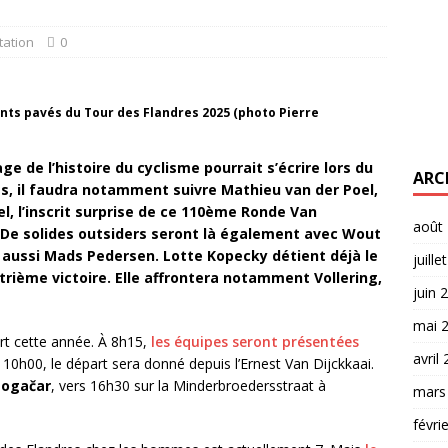
tation
0
onts pavés du Tour des Flandres 2025 (photo Pierre
 de l’histoire du cyclisme pourrait s’écrire lors du
ARC
s, il faudra notamment suivre Mathieu van der Poel,
, l’inscrit surprise de ce 110ème Ronde Van
août
 De solides outsiders seront là également avec Wout
 aussi Mads Pedersen. Lotte Kopecky détient déjà le
juille
rième victoire. Elle affrontera notamment Vollering,
juin 
mai 
rt cette année. À 8h15,
les équipes seront présentées
avril
 10h00, le départ sera donné depuis l’Ernest Van Dijckkaai.
Pogačar
, vers 16h30 sur la Minderbroedersstraat à
mars
févri