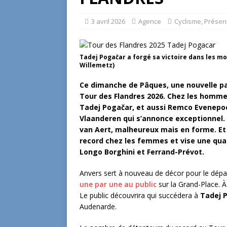
3 avril 2026
Agence
Cyclisme
,
Présen
Tadej Pogačar a forgé sa victoire dans les m
Willemetz)
Ce dimanche de Pâques, une nouvelle page
Tour des Flandres 2026. Chez les homme
Tadej Pogačar, et aussi Remco Evenepoel
Vlaanderen qui s’annonce exceptionnel.
van Aert, malheureux mais en forme. Et
record chez les femmes et vise une quat
Longo Borghini et Ferrand-Prévot.
Anvers sert à nouveau de décor pour le dépa
une par une au public
sur la Grand-Place. À
Le public découvrira qui succédera à
Tadej 
Audenarde.