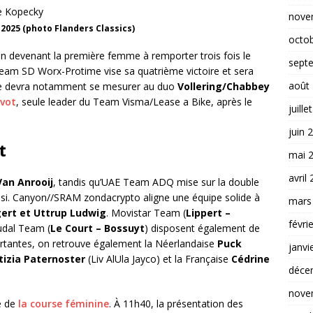
nove
2025 (photo Flanders Classics)
octo
er en devenant la première femme à remporter trois fois le
sept
Team SD Worx-Protime vise sa quatrième victoire et sera
août
lle devra notamment se mesurer au duo
Vollering/Chabbey
évot
, seule leader du Team Visma/Lease a Bike, après le
juille
juin 
t
mai 
avril
an Anrooij
, tandis qu’UAE Team ADQ mise sur la double
si. Canyon//SRAM zondacrypto aligne une équipe solide à
mars
ert et Uttrup Ludwig
. Movistar Team (
Lippert –
févri
udal Team (
Le Court – Bossuyt
) disposent également de
 partantes, on retrouve également la Néerlandaise
Puck
janvi
tizia Paternoster
(Liv AlUla Jayco) et la Française
Cédrine
déce
nove
e de
la course féminine
. À 11h40, la présentation des