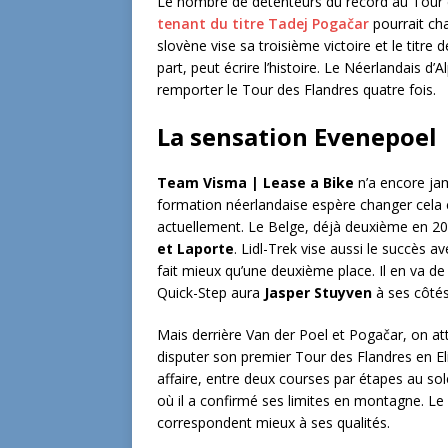
Le nombre de détenteurs du record au Tour 
tenant du titre Tadej Pogačar
pourrait ch
slovène vise sa troisième victoire et le titre
part, peut écrire l’histoire. Le Néerlandais d
remporter le Tour des Flandres quatre fois.
La sensation Evenepoel
Team Visma | Lease a Bike
n’a encore jam
formation néerlandaise espère changer cela
actuellement. Le Belge, déjà deuxième en 20
et Laporte
. Lidl-Trek vise aussi le succès a
fait mieux qu’une deuxième place. Il en va 
Quick-Step aura
Jasper Stuyven
à ses côtés
Mais derrière Van der Poel et Pogačar, on at
disputer son premier Tour des Flandres en 
affaire, entre deux courses par étapes au so
où il a confirmé ses limites en montagne. L
correspondent mieux à ses qualités.