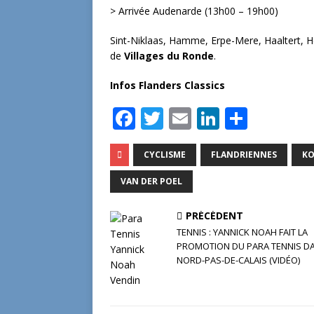
> Arrivée Audenarde (13h00 – 19h00)
Sint-Niklaas, Hamme, Erpe-Mere, Haaltert, H
de
Villages du Ronde
.
Infos Flanders Classics
F
T
E
Li
P
a
w
m
n
ar
c
it
ai
k
ta
CYCLISME
FLANDRIENNES
KO
e
te
l
e
g
VAN DER POEL
b
r
dI
e
PRÉCÉDENT
o
n
r
TENNIS : YANNICK NOAH FAIT LA
o
PROMOTION DU PARA TENNIS DA
NORD-PAS-DE-CALAIS (VIDÉO)
k