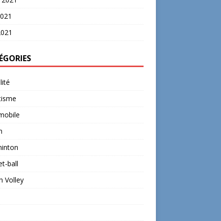
2021
2021
ÉGORIES
lité
tisme
mobile
n
inton
t-ball
 Volley