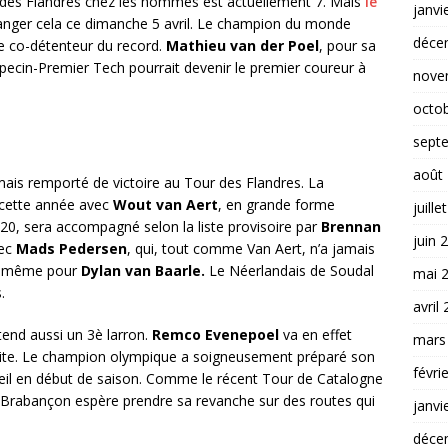
des Flandres chez les hommes est actuellement 7. Mais
le
janvi
anger cela ce dimanche 5 avril. Le champion du monde
déce
 de co-détenteur du record.
Mathieu van der Poel
, pour sa
’Alpecin-Premier Tech pourrait devenir le premier coureur à
nove
octo
sept
août
ais remporté de victoire au Tour des Flandres. La
 cette année avec
Wout van Aert
, en grande forme
juille
20, sera accompagné selon la liste provisoire par
Brennan
juin 
vec
Mads Pedersen
, qui, tout comme Van Aert, n’a jamais
de même pour
Dylan van Baarle.
Le Néerlandais de Soudal
mai 
.
avril
tend aussi un 3è larron.
Remco Evenepoel
va en effet
mars
Elite. Le champion olympique a soigneusement préparé son
févri
leil en début de saison. Comme le récent Tour de Catalogne
e Brabançon espère prendre sa revanche sur des routes qui
janvi
déce