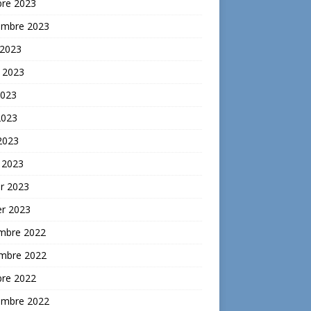
bre 2023
embre 2023
 2023
t 2023
2023
2023
 2023
 2023
er 2023
er 2023
mbre 2022
mbre 2022
bre 2022
embre 2022