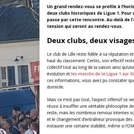
Un grand rendez-vous se profile à l’horiz
deux clubs historiques de Ligue 1. Pour 
passe par cette rencontre. Au-delà de l’
tension qui seront au rendez-vous.
Deux clubs, deux visage
Le club de Lille reste fidèle à sa réputation 
haut du classement. Certes, son effectif rest
collectif tout au long de la saison ainsi qu’un
évolution et
les matchs de la Ligue 1 sur 
ces informations, vous avez pu constater q
domicile.
Mais ce n’est pas tout, l’aspect offensif se v
réussi à insuffler une véritable philosophie d
reste, mais les nombreux remous internes sou
et le changement d’entraîneur provoque des i
instaurer une certaine stabilité, même si l’