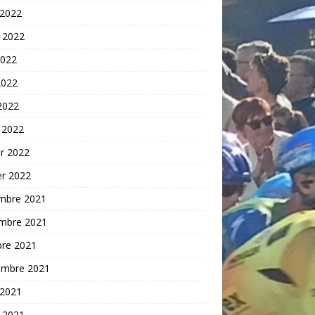
 2022
t 2022
2022
2022
 2022
 2022
er 2022
er 2022
mbre 2021
mbre 2021
bre 2021
embre 2021
 2021
t 2021