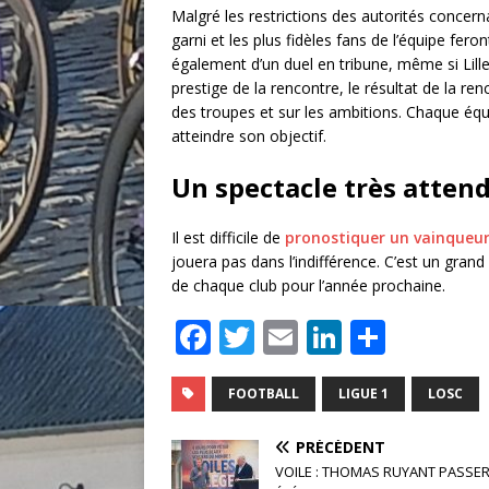
Malgré les restrictions des autorités concern
garni et les plus fidèles fans de l’équipe fer
également d’un duel en tribune, même si Lill
prestige de la rencontre, le résultat de la r
des troupes et sur les ambitions. Chaque équ
atteindre son objectif.
Un spectacle très atten
Il est difficile de
pronostiquer un vainqueu
jouera pas dans l’indifférence. C’est un gran
de chaque club pour l’année prochaine.
F
T
E
Li
P
a
w
m
n
ar
c
it
ai
k
ta
FOOTBALL
LIGUE 1
LOSC
e
te
l
e
g
PRÉCÉDENT
b
r
dI
e
VOILE : THOMAS RUYANT PASSE