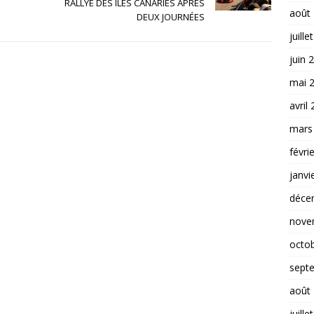
RALLYE DES ÎLES CANARIES APRÈS
août
DEUX JOURNÉES
juille
juin 
mai 
avril
mars
févri
janvi
déce
nove
octo
sept
août
juille