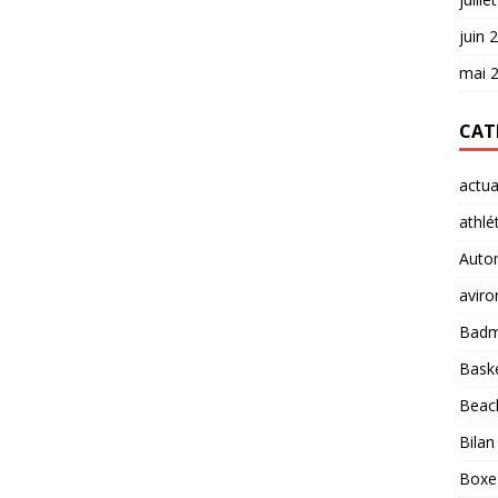
juin 
mai 
CAT
actua
athlé
Auto
aviro
Badm
Baske
Beach
Bilan
Boxe