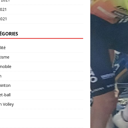
2021
2021
ÉGORIES
lité
tisme
mobile
n
inton
t-ball
 Volley