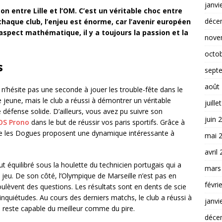
janvi
on entre Lille et l’OM. C’est un véritable choc entre
déce
chaque club, l’enjeu est énorme, car l’avenir européen
aspect mathématique, il y a toujours la passion et la
nove
octo
s
sept
août
et n’hésite pas une seconde à jouer les trouble-fête dans le
e jeune, mais le club a réussi à démontrer un véritable
juille
e défense solide. D’ailleurs, vous avez pu suivre son
juin 
SOS Prono
dans le but de réussir vos paris sportifs. Grâce à
ue les Dogues proposent une dynamique intéressante à
mai 
avril
eut équilibré sous la houlette du technicien portugais qui a
mars
e jeu. De son côté, l’Olympique de Marseille n’est pas en
févri
lèvent des questions. Les résultats sont en dents de scie
nquiétudes. Au cours des derniers matchs, le club a réussi à
janvi
OM reste capable du meilleur comme du pire.
déce