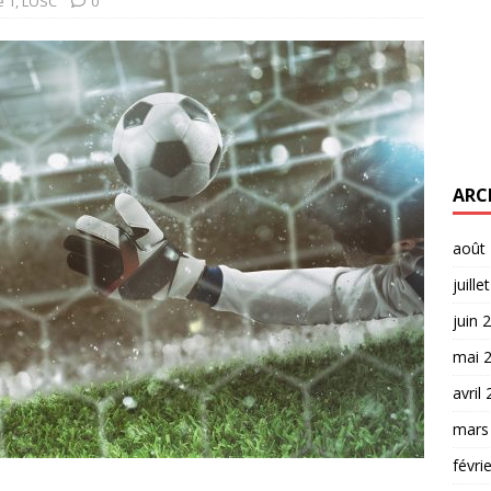
e 1
,
LOSC
0
ARC
août
juille
juin 
mai 
avril
mars
févri