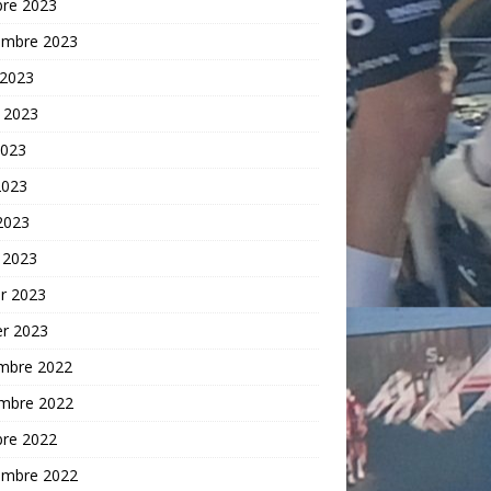
bre 2023
embre 2023
 2023
t 2023
2023
2023
 2023
 2023
er 2023
er 2023
mbre 2022
mbre 2022
bre 2022
embre 2022