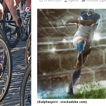
25 avril 2025
Agence
Football
,
Ligu
(©alphaspirit - stockadobe.com).