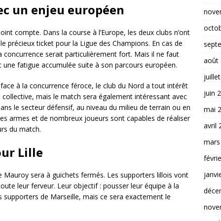
ec un enjeu européen
nove
octo
point compte. Dans la course à l’Europe, les deux clubs n’ont
r le précieux ticket pour la Ligue des Champions. En cas de
sept
a concurrence serait particulièrement fort. Mais il ne faut
août
c une fatigue accumulée suite à son parcours européen.
juille
ace à la concurrence féroce, le club du Nord a tout intérêt
juin 
n collective, mais le match sera également intéressant avec
dans le secteur défensif, au niveau du milieu de terrain ou en
mai 
es armes et de nombreux joueurs sont capables de réaliser
avril
ours du match.
mars
ur Lille
févri
janvi
re Mauroy sera à guichets fermés. Les supporters lillois vont
ute leur ferveur. Leur objectif : pousser leur équipe à la
déce
es supporters de Marseille, mais ce sera exactement le
nove