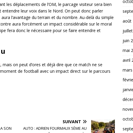
octo
ant les déplacements de l’OM, le parcage visiteur sera bien
ont entendre leur voix dans le Nord. On peut donc parler
sept
e aura l’avantage du terrain et du nombre. Au-delà du simple
août
encontre aura forcément un impact considérable sur le moral
ipe fera donc le nécessaire pour se faire entendre et
juille
juin 
du
mai 
avril
r
, mais on peut d’ores et déjà dire que ce match ne se
mars
d moment de football avec un impact direct sur le parcours
févri
janvi
déce
nove
octo
SUIVANT
RA SON
AUTO : ADRIEN FOURMAUX 5ÈME AU
sept