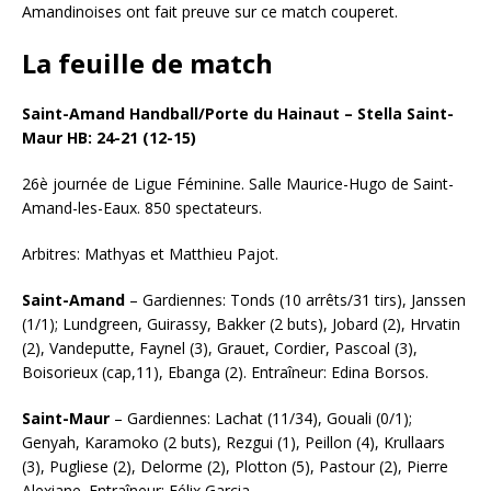
Amandinoises ont fait preuve sur ce match couperet.
La feuille de match
Saint-Amand Handball/Porte du Hainaut – Stella Saint-
Maur HB: 24-21 (12-15)
26è journée de Ligue Féminine. Salle Maurice-Hugo de Saint-
Amand-les-Eaux. 850 spectateurs.
Arbitres: Mathyas et Matthieu Pajot.
Saint-Amand
– Gardiennes: Tonds (10 arrêts/31 tirs), Janssen
(1/1); Lundgreen, Guirassy, Bakker (2 buts), Jobard (2), Hrvatin
(2), Vandeputte, Faynel (3), Grauet, Cordier, Pascoal (3),
Boisorieux (cap,11), Ebanga (2). Entraîneur: Edina Borsos.
Saint-Maur
– Gardiennes: Lachat (11/34), Gouali (0/1);
Genyah, Karamoko (2 buts), Rezgui (1), Peillon (4), Krullaars
(3), Pugliese (2), Delorme (2), Plotton (5), Pastour (2), Pierre
Alexiane. Entraîneur: Félix Garcia.