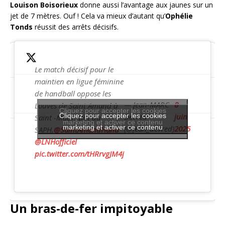
Louison Boisorieux
donne aussi l’avantage aux jaunes sur un
jet de 7 mètres. Ouf ! Cela va mieux d’autant qu’
Ophélie
Tonds
réussit des arrêts décisifs.
Le match décisif pour le
maintien en ligue féminine
de handball oppose les
— Jean-MARC
8
Louves de Saint Amand à
Cliquez pour accepter les cookies
Cliquez pour accepter les cookies
Devred
juin
Saint -Maur. But du
marketing et activer ce contenu
marketing et activer ce contenu
(@jean_devred)
2025
SAPH.
@SaintAmandHand
@LNHofficiel
pic.twitter.com/tHRrvgJM4j
Un bras-de-fer impitoyable