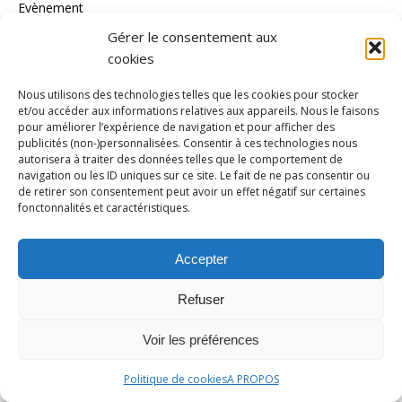
Evènement
Gérer le consentement aux
Football
cookies
Golf
Nous utilisons des technologies telles que les cookies pour stocker
Gymnastique
et/ou accéder aux informations relatives aux appareils. Nous le faisons
Haltérophilie
pour améliorer l’expérience de navigation et pour afficher des
publicités (non-)personnalisées. Consentir à ces technologies nous
Handball
autorisera à traiter des données telles que le comportement de
navigation ou les ID uniques sur ce site. Le fait de ne pas consentir ou
Handisport
de retirer son consentement peut avoir un effet négatif sur certaines
fonctonnalités et caractéristiques.
Hockey/gazon
Hockey/glace
Accepter
Inédit
Refuser
Jeux Olympiques
Jeux paralympiques
Voir les préférences
Judo
Politique de cookies
A PROPOS
Karaté