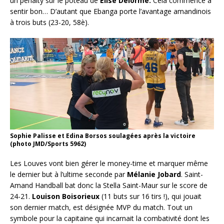
un penalty sur le poteau de
Elise Delorme.
Cela commence à
sentir bon… D’autant que Ebanga porte l’avantage amandinois
à trois buts (23-20, 58è).
Sophie Palisse et Edina Borsos soulagées après la victoire
(photo JMD/Sports 5962)
Les Louves vont bien gérer le money-time et marquer même
le dernier but à l’ultime seconde par
Mélanie
Jobard
. Saint-
Amand Handball bat donc la Stella Saint-Maur sur le score de
24-21.
Louison Boisorieux
(11 buts sur 16 tirs !), qui jouait
son dernier match, est désignée MVP du match. Tout un
symbole pour la capitaine qui incarnait la combativité dont les