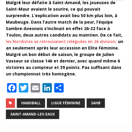
Malgré leur défaite à Saint-Amand, les joueuses de
Saint-Maur avaient le sourire, ce qui pouvait
surprendre. L’explication avait lieu 50 km plus loin, à
Maubeuge. Dans l’autre match de la peur, l’équipe
Sambre-Avesnois s’inclinait en effet 26-32 face à
Toulon, deux autres candidats au maintien. De ce fait,
les Nordistes se retrouvaient reléguées en 2è division,
un
an seulement après leur accession en Elite Féminine.
Malgré un bon début de saison, le groupe de Julien
Vasseur se classe 14è et dernier, avec quand même 6
victoires au compteur et 39 points. Pas suffisant dans
un championnat très homogène.
F
T
E
Li
P
a
w
m
n
ar
c
it
ai
k
ta
HANDBALL
LIGUE FÉMININE
SAHB
e
te
l
e
g
SAINT-AMAND-LES-EAUX
b
r
dI
e