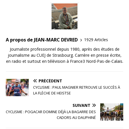
o
n
r
o
k
A propos de JEAN-MARC DEVRED
1929 Articles
Journaliste professionnel depuis 1980, après des études de
journalisme au CUEJ de Strasbourg. Carrière en presse écrite,
en radio et surtout en télévision à France3 Nord-Pas-de-Calais.
PRÉCÉDENT
CYCLISME : PAUL MAGNIER RETROUVE LE SUCCÈS À
LA FLÈCHE DE HEISTSE
SUIVANT
CYCLISME : POGACAR DOMINE DÉJÀ LA BAGARRE DES
CADORS AU DAUPHINÉ