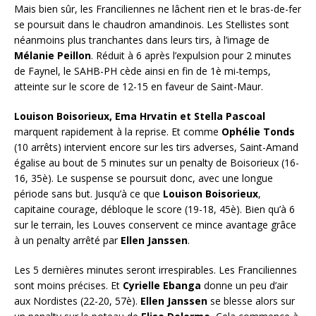
Mais bien sûr, les Franciliennes ne lâchent rien et le bras-de-fer
se poursuit dans le chaudron amandinois. Les Stellistes sont
néanmoins plus tranchantes dans leurs tirs, à l’image de
Mélanie Peillon
. Réduit à 6 après l’expulsion pour 2 minutes
de Faynel, le SAHB-PH cède ainsi en fin de 1è mi-temps,
atteinte sur le score de 12-15 en faveur de Saint-Maur.
Louison Boisorieux, Ema Hrvatin et Stella Pascoal
marquent rapidement à la reprise. Et comme
Ophélie
Tonds
(10 arrêts) intervient encore sur les tirs adverses, Saint-Amand
égalise au bout de 5 minutes sur un penalty de Boisorieux (16-
16, 35è). Le suspense se poursuit donc, avec une longue
période sans but. Jusqu’à ce que
Louison Boisorieux
,
capitaine courage, débloque le score (19-18, 45è). Bien qu’à 6
sur le terrain, les Louves conservent ce mince avantage grâce
à un penalty arrêté par
Ellen Janssen
.
Les 5 dernières minutes seront irrespirables. Les Franciliennes
sont moins précises. Et
Cyrielle Ebanga
donne un peu d’air
aux Nordistes (22-20, 57è).
Ellen Janssen
se blesse alors sur