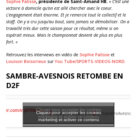
Sophie Palisse
, présidente de Saint-Amand HB.
«
C’est une
victoire à domicile qu’on est allé chercher avec le coeur.
L’engagement était énorme. Et je remercie tout le collectif et le
staff. On y a cru jusqu’au bout, sans jamais se démobiliser. On a
travaillé très dur cette saison pour ce résultat, même si on
espérait mieux. Mais le championnat devient de plus en plus
fort. »
Retrouvez les interviews en vidéo de
Sophie Palisse
et
Louison Boisorieux
sur
You Tube/SPORTS-VIDEOS-NORD.
SAMBRE-AVESNOIS RETOMBE EN
D2F
witter.com/vq8YRkz9yX
Cliquez pour accepter les cookies
Cliquez pour accepter les cookies
—
SambreAvesnoisHB
(@SambreAvesnoisH
marketing et activer ce contenu
marketing et activer ce contenu