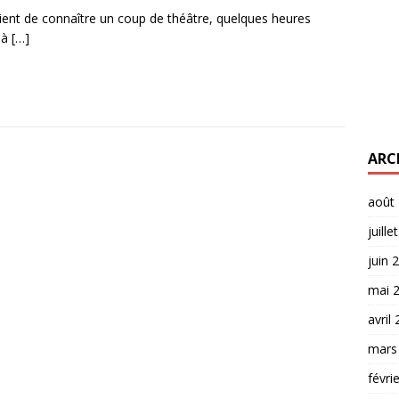
ent de connaître un coup de théâtre, quelques heures
 à
[…]
ARC
août
juille
juin 
mai 
avril
mars
févri