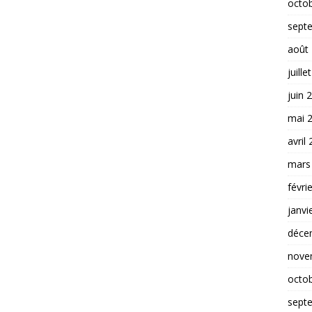
octo
sept
août
juille
juin 
mai 
avril
mars
févri
janvi
déce
nove
octo
sept