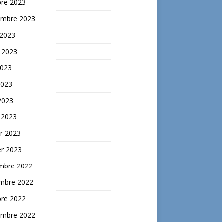
bre 2023
embre 2023
 2023
t 2023
2023
2023
 2023
 2023
er 2023
er 2023
mbre 2022
mbre 2022
bre 2022
embre 2022