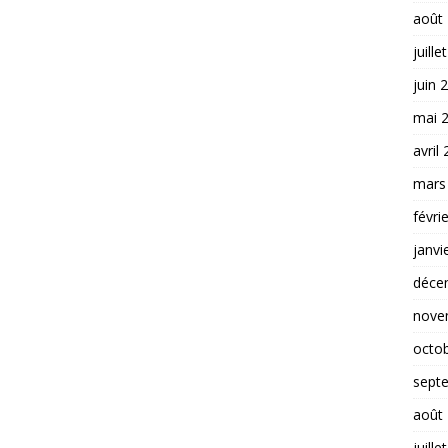
août
juille
juin 
mai 
avril
mars
févri
janvi
déce
nove
octo
sept
août
juille