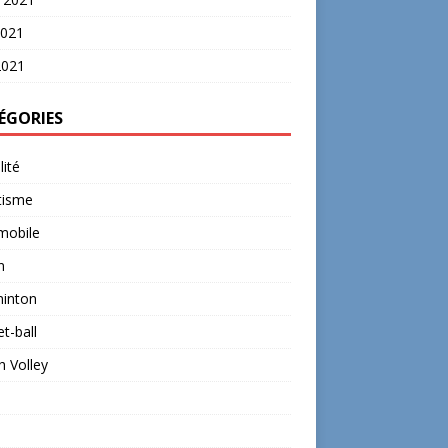
2021
2021
ÉGORIES
lité
tisme
mobile
n
inton
t-ball
 Volley