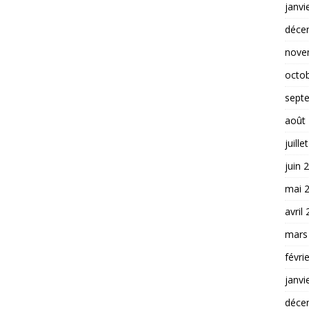
janvi
déce
nove
octo
sept
août
juille
juin 
mai 
avril
mars
févri
janvi
déce