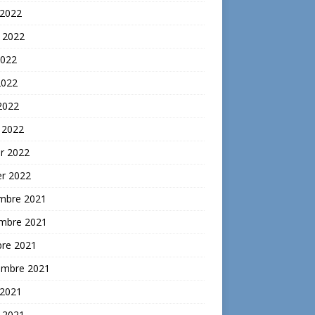
 2022
t 2022
2022
2022
 2022
 2022
er 2022
er 2022
mbre 2021
mbre 2021
bre 2021
embre 2021
 2021
t 2021