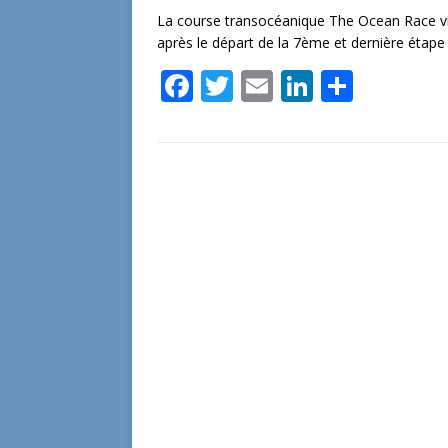
La course transocéanique The Ocean Race vi
après le départ de la 7ème et dernière étape
F
T
E
Li
P
ac
w
m
n
ar
e
itt
ai
k
ta
b
er
l
e
g
o
dI
er
o
n
k