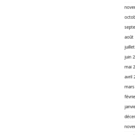
nove
octo
sept
août
juille
juin 
mai 
avril
mars
févri
janvi
déce
nove