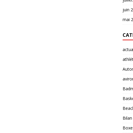
juin 
mai 
CAT
actua
athlé
Auto
aviro
Badm
Baske
Beach
Bilan
Boxe