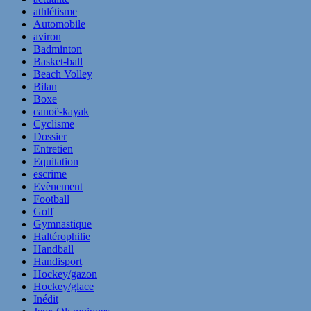
athlétisme
Automobile
aviron
Badminton
Basket-ball
Beach Volley
Bilan
Boxe
canoë-kayak
Cyclisme
Dossier
Entretien
Equitation
escrime
Evènement
Football
Golf
Gymnastique
Haltérophilie
Handball
Handisport
Hockey/gazon
Hockey/glace
Inédit