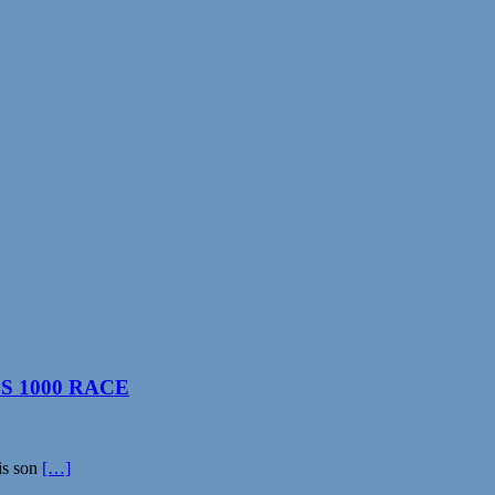
 1000 RACE
is son
[…]