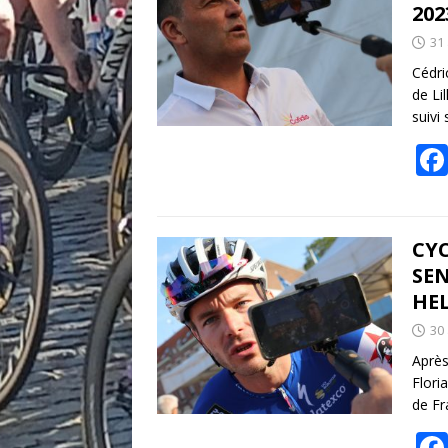
202
31
Cédri
de Li
suivi
CYC
SE
HE
30
Après
Flori
de F