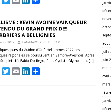
janvi
ac
w
m
n
ar
déce
e
itt
ai
k
ta
nove
b
er
l
e
g
LISME : KEVIN AVOINE VAINQUEUR
octo
TENDU DU GRAND PRIX DES
o
dI
er
BRIERS A BELLIGNIES
sept
o
n
 août 2022
JEAN-MARC DEVRED
0
août
k
lques jours du Guidon d’Or à Hellemmes 2022, les
juille
iques régionales se poursuivent en Sambre-Avesnois. Après
juin 
-Souplet (1è: Fabio Do Rego, Paris Cycliste Olympique),
[…]
mai 
F
T
E
Li
P
avril
ac
w
m
n
ar
e
itt
ai
k
ta
mars
b
er
l
e
g
févri
o
dI
er
janvi
o
n
déce