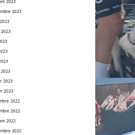
bre 2023
embre 2023
 2023
t 2023
2023
2023
 2023
 2023
er 2023
er 2023
mbre 2022
mbre 2022
bre 2022
embre 2022