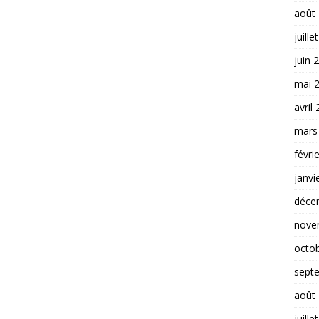
août
juille
juin 
mai 
avril
mars
févri
janvi
déce
nove
octo
sept
août
juille