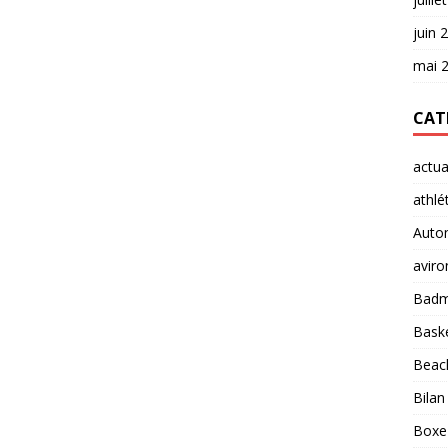
juin 
mai 
CAT
actua
athlé
Auto
aviro
Badm
Baske
Beach
Bilan
Boxe