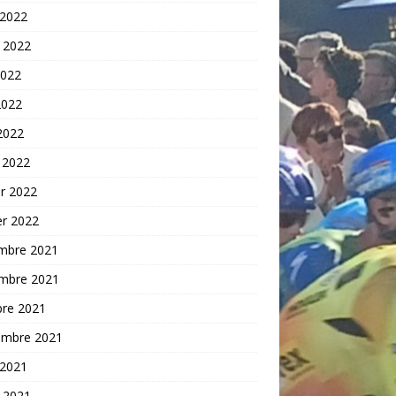
 2022
t 2022
2022
2022
 2022
 2022
er 2022
er 2022
mbre 2021
mbre 2021
bre 2021
embre 2021
 2021
t 2021