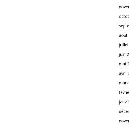
k
nove
octo
sept
août
juille
juin 
mai 
avril
mars
févri
janvi
déce
nove