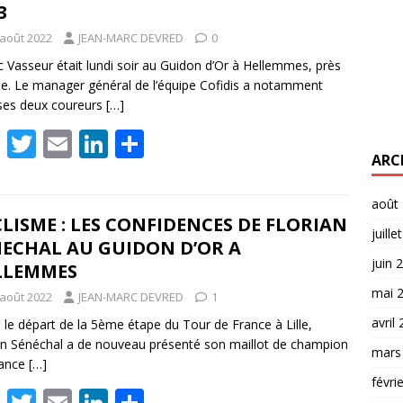
3
 août 2022
JEAN-MARC DEVRED
0
c Vasseur était lundi soir au Guidon d’Or à Hellemmes, près
lle. Le manager général de l’équipe Cofidis a notamment
 ses deux coureurs
[…]
F
T
E
Li
P
ARC
ac
w
m
n
ar
e
itt
ai
k
ta
août
b
er
l
e
g
LISME : LES CONFIDENCES DE FLORIAN
juille
NECHAL AU GUIDON D’OR A
o
dI
er
juin 
LLEMMES
o
n
mai 
 août 2022
JEAN-MARC DEVRED
1
k
avril
 le départ de la 5ème étape du Tour de France à Lille,
an Sénéchal a de nouveau présenté son maillot de champion
mars
rance
[…]
févri
F
T
E
Li
P