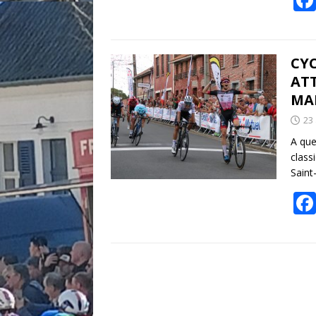
CYC
AT
MAR
23
A que
class
Saint