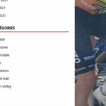
2021
2021
ÉGORIES
lité
tisme
mobile
n
inton
t-ball
 Volley