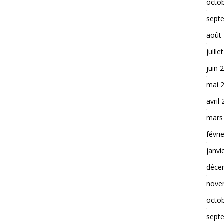
octo
sept
août
juille
juin 
mai 
avril
mars
févri
janvi
déce
nove
octo
sept