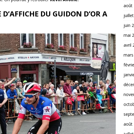
août
 D’AFFICHE DU GUIDON D’OR A
juille
juin 
mai 
avril
mars
févri
janvi
déce
nove
octo
sept
août
juille