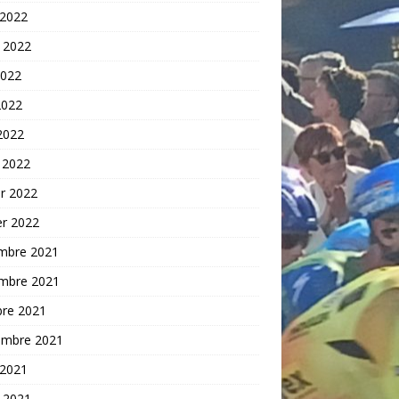
 2022
t 2022
2022
2022
 2022
 2022
er 2022
er 2022
mbre 2021
mbre 2021
bre 2021
embre 2021
 2021
t 2021