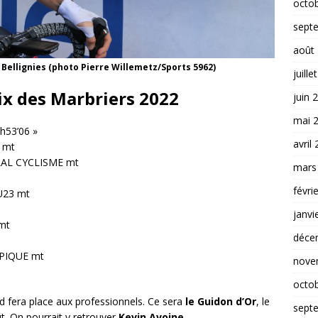
octo
sept
août
Bellignies (photo Pierre Willemetz/Sports 5962)
juille
x des Marbriers 2022
juin 
mai 
2h53’06 »
avril
ON mt
RAL CYCLISME mt
mars
févri
 U23 mt
janvi
3 mt
déce
YMPIQUE mt
nove
octo
d fera place aux professionnels. Ce sera
le Guidon d’Or
, le
sept
t. On pourrait y retrouver
Kevin Avoine.