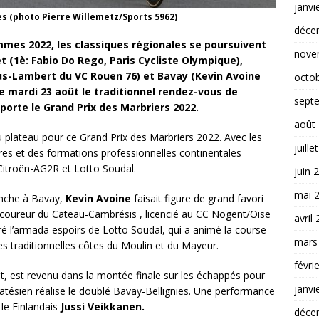
janvi
es (photo Pierre Willemetz/Sports 5962)
déce
mmes 2022, les classiques régionales se poursuivent
nove
 (1è: Fabio Do Rego, Paris Cycliste Olympique),
-Lambert du VC Rouen 76) et Bavay (Kevin Avoine
octo
ce mardi 23 août le traditionnel rendez-vous de
sept
porte le Grand Prix des Marbriers 2022.
août
 plateau pour ce Grand Prix des Marbriers 2022. Avec les
juille
ères et des formations professionnelles continentales
itroën-AG2R et Lotto Soudal.
juin 
mai 
anche à Bavay,
Kevin Avoine
faisait figure de grand favori
coureur du Cateau-Cambrésis , licencié au CC Nogent/Oise
avril
ré l’armada espoirs de Lotto Soudal, qui a animé la course
mars
 les traditionnelles côtes du Moulin et du Mayeur.
févri
t, est revenu dans la montée finale sur les échappés pour
janvi
e Catésien réalise le doublé Bavay-Bellignies. Une performance
 le Finlandais
Jussi Veikkanen.
déce