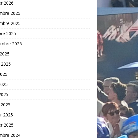
er 2026
mbre 2025
mbre 2025
bre 2025
embre 2025
 2025
t 2025
2025
2025
 2025
 2025
er 2025
er 2025
mbre 2024