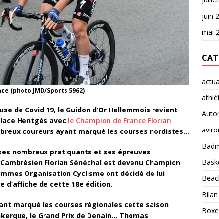
juin 
mai 
CAT
actua
nce (photo JMD/Sports 5962)
athlé
se de Covid 19, le Guidon d’Or Hellemmois revient
Auto
 place Hentgès avec
le Champion de France Florian
aviro
breux coureurs ayant marqué les courses nordistes…
Badm
 ses nombreux pratiquants et ses épreuves
Baske
le Cambrésien Florian Sénéchal est devenu Champion
emmes Organisation Cyclisme ont décidé de lui
Beach
 d’affiche de cette 18e édition.
Bilan
ant marqué les courses régionales cette saison
Boxe
nkerque, le Grand Prix de Denain… Thomas