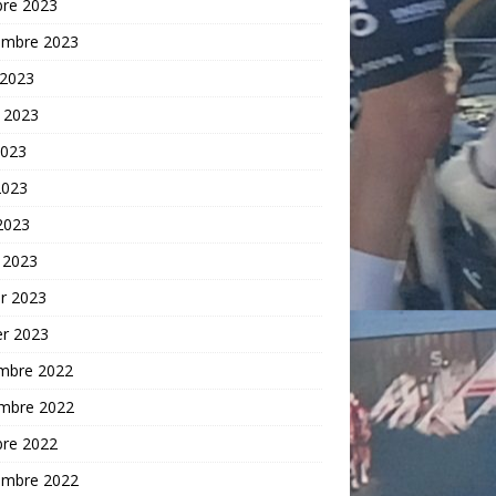
bre 2023
embre 2023
 2023
t 2023
2023
2023
 2023
 2023
er 2023
er 2023
mbre 2022
mbre 2022
bre 2022
embre 2022