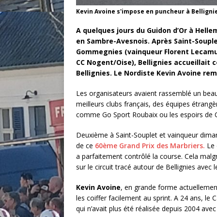
Kevin Avoine s'impose en puncheur à Belligni
A quelques jours du Guidon d’Or à Helle
en Sambre-Avesnois. Après Saint-Souplet
Gommegnies (vainqueur Florent Lecamus
CC Nogent/Oise), Bellignies accueillait 
Bellignies. Le Nordiste Kevin Avoine rem
Les organisateurs avaient rassemblé un beau
meilleurs clubs français, des équipes étrang
comme Go Sport Roubaix ou les espoirs de C
Deuxième à Saint-Souplet et vainqueur dim
de ce
60ème Grand Prix des Marbriers.
Le 
a parfaitement contrôlé la course. Cela malg
sur le circuit tracé autour de Bellignies avec
Kevin Avoine
, en grande forme actuellemen
les coiffer facilement au sprint. A 24 ans, l
qui n’avait plus été réalisée depuis 2004 avec