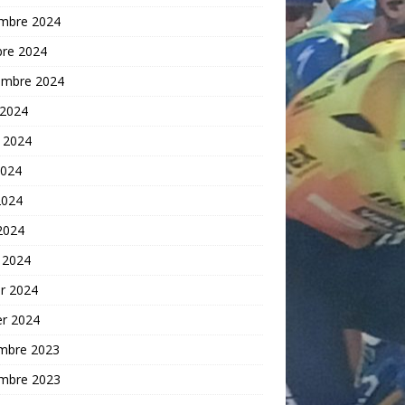
mbre 2024
bre 2024
embre 2024
 2024
t 2024
2024
2024
 2024
 2024
er 2024
er 2024
mbre 2023
mbre 2023