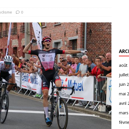
yclisme
0
ARC
août
juille
juin 
mai 
avril
mars
févri