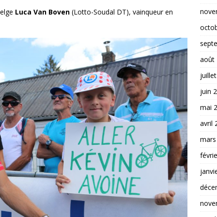
nove
elge
Luca Van Boven
(Lotto-Soudal DT), vainqueur en
octo
sept
août
juille
juin 
mai 
avril
mars
févri
janvi
déce
nove