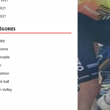
2021
2021
ÉGORIES
lité
tisme
mobile
n
inton
t-ball
 Volley