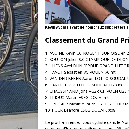
Kevin Avoine avait de nombreux supporters à 
Classement du Grand Pri
1. AVOINE Kévin CC NOGENT-SUR-OISE en 
2. SOUTON Julien S.C.OLYMPIQUE DE DIJ
3. HUENS Axel DUNKERQUE GRAND LITTO
4. HAVOT Sébastien VC ROUEN 76 mt
5. VAN DER BEKEN Aaron LOTTO SOUDAL
6. HARTEEL Jelle LOTTO SOUDAL U23 mt
7. CHAUSSINAND Joris AG2R CITROËN U2
8. TRIOUX Martin ESEG DOUAI mt
9. GRESSIER Maxime PARIS CYCLISTE OL
10. HUCK Léandre ESEG DOUAI 00:08
Le prochain rendez-vous cycliste dans le Nor
critérium d’Hellemmes disputé le lundi 29 aoû