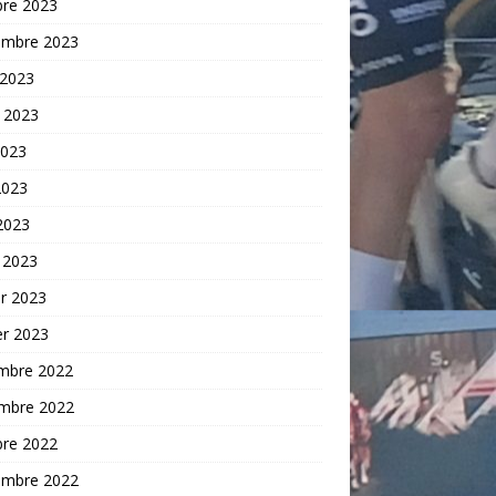
bre 2023
embre 2023
 2023
t 2023
2023
2023
 2023
 2023
er 2023
er 2023
mbre 2022
mbre 2022
bre 2022
embre 2022