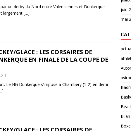
 par un derby du Nord entre Valenciennes et Dunkerque.
juin 
nt largement
[…]
mai 
CAT
actua
KEY/GLACE : LES CORSAIRES DE
KERQUE EN FINALE DE LA COUPE DE
athlé
Auto
1
aviro
 sport. Le HG Dunkerque s’impose à Chambéry (1-2) en demi-
Badm
…]
Baske
Beach
Bilan
Boxe
KEY/GLACE : LES CORSAIRES DE