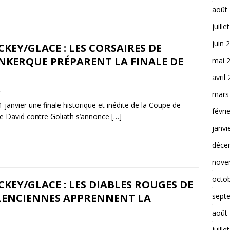
août
juille
juin 
KEY/GLACE : LES CORSAIRES DE
NKERQUE PRÉPARENT LA FINALE DE
mai 
avril
2
mars
janvier une finale historique et inédite de la Coupe de
févri
de David contre Goliath s’annonce
[…]
janvi
déce
nove
octo
KEY/GLACE : LES DIABLES ROUGES DE
LENCIENNES APPRENNENT LA
sept
août
juille