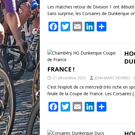
k
Les matches retour de Division 1 ont débuté
Sans surprise, les Corsaires de Dunkerque o
F
T
E
Li
P
ac
w
m
n
ar
e
itt
ai
k
ta
b
er
l
e
g
HOC
DUN
o
dI
er
FRANCE !
o
n
21 décembre 2023
JEAN-MARC DEVRED
k
C’est l’exploit de ce mercredi très riche en
finale de la Coupe de France. Les Corsaires
[
F
T
E
Li
P
ac
w
m
n
ar
e
itt
ai
k
ta
HOC