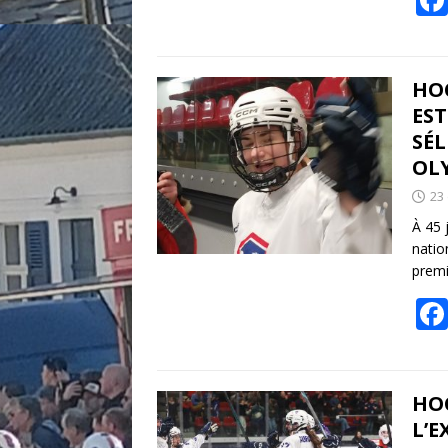
HO
EST
SÉL
OL
23
À 45 
natio
premi
HOC
L’E