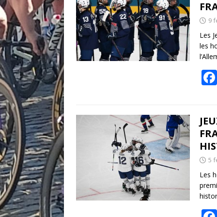
FR
9 f
Les J
les h
l’All
JEU
FR
HI
5 f
Les h
premi
histo