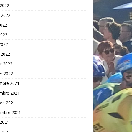
 2022
t 2022
2022
2022
 2022
 2022
er 2022
er 2022
mbre 2021
mbre 2021
bre 2021
embre 2021
 2021
t 2021