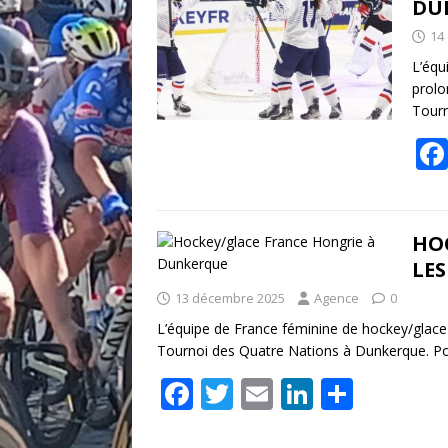
DU
14
L’équ
prolo
Tourn
HOC
LES
13 décembre 2025
Agence
0
L’équipe de France féminine de hockey/glace 
Tournoi des Quatre Nations à Dunkerque. Po
F
T
E
Li
P
ac
w
m
n
ar