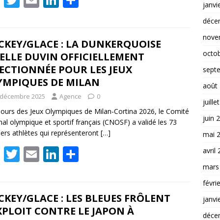
janvi
ac
w
m
n
ar
déce
e
itt
ai
k
ta
nove
b
er
l
e
g
CKEY/GLACE : LA DUNKERQUOISE
octo
ELLE DUVIN OFFICIELLEMENT
o
dI
er
ECTIONNÉE POUR LES JEUX
sept
o
n
YMPIQUES DE MILAN
août
k
 décembre 2025
Agence
0
juille
jours des Jeux Olympiques de Milan-Cortina 2026, le Comité
juin 
nal olympique et sportif français (CNOSF) a validé les 73
ers athlètes qui représenteront
[…]
mai 
F
T
E
Li
P
avril
ac
w
m
n
ar
mars
e
itt
ai
k
ta
févri
b
er
l
e
g
KEY/GLACE : LES BLEUES FRÔLENT
janvi
XPLOIT CONTRE LE JAPON À
o
dI
er
déce