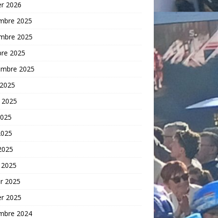
er 2026
mbre 2025
mbre 2025
bre 2025
embre 2025
 2025
t 2025
2025
2025
 2025
 2025
er 2025
er 2025
mbre 2024