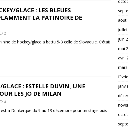
octo
KEY/GLACE : LES BLEUES
sept
FLAMMENT LA PATINOIRE DE
août
juille
2
juin 
nine de hockey/glace a battu 5-3 celle de Slovaquie. C’était
mai 
avril
mars
févri
GLACE : ESTELLE DUVIN, UNE
janvi
UR LES JO DE MILAN
déce
4
nove
e est à Dunkerque du 9 au 13 décembre pour un stage puis
octo
sept