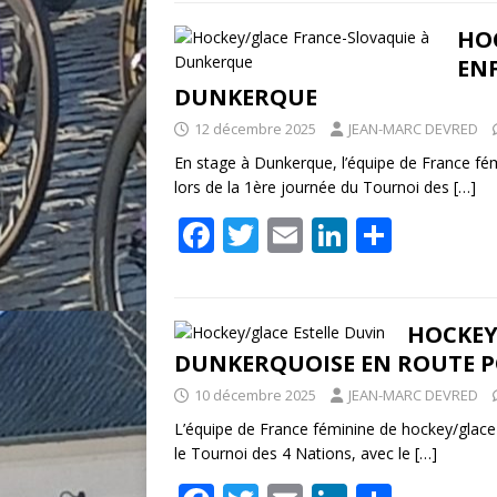
e
itt
ai
k
ta
b
er
l
e
g
HOC
EN
o
dI
er
DUNKERQUE
o
n
12 décembre 2025
JEAN-MARC DEVRED
k
En stage à Dunkerque, l’équipe de France fémi
lors de la 1ère journée du Tournoi des
[…]
F
T
E
Li
P
ac
w
m
n
ar
e
itt
ai
k
ta
b
er
l
e
g
HOCKEY/
DUNKERQUOISE EN ROUTE PO
o
dI
er
10 décembre 2025
JEAN-MARC DEVRED
o
n
L’équipe de France féminine de hockey/glac
k
le Tournoi des 4 Nations, avec le
[…]