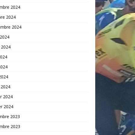
mbre 2024
bre 2024
embre 2024
 2024
t 2024
2024
2024
 2024
 2024
er 2024
er 2024
mbre 2023
mbre 2023