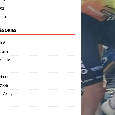
2021
2021
ÉGORIES
lité
tisme
mobile
n
inton
t-ball
 Volley