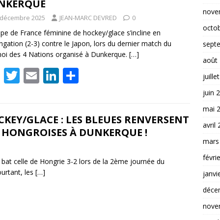
NKERQUE
o
n
nove
 décembre 2025
JEAN-MARC DEVRED
0
k
octo
ipe de France féminine de hockey/glace s’incline en
ngation (2-3) contre le Japon, lors du dernier match du
sept
oi des 4 Nations organisé à Dunkerque.
[…]
août
F
T
E
Li
P
juille
ac
w
m
n
ar
juin 
e
itt
ai
k
ta
mai 
b
er
l
e
g
KEY/GLACE : LES BLEUES RENVERSENT
avril
 HONGROISES À DUNKERQUE !
o
dI
er
mars
o
n
févri
bat celle de Hongrie 3-2 lors de la 2ème journée du
k
urtant, les
[…]
janvi
déce
nove