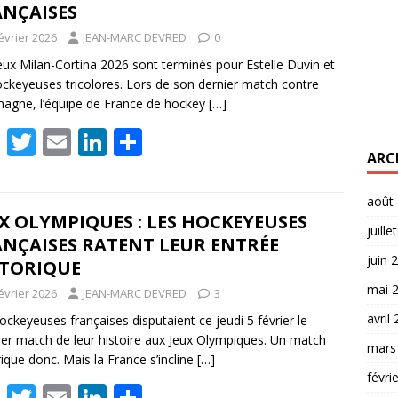
ANÇAISES
évrier 2026
JEAN-MARC DEVRED
0
eux Milan-Cortina 2026 sont terminés pour Estelle Duvin et
ockeyeuses tricolores. Lors de son dernier match contre
emagne, l’équipe de France de hockey
[…]
F
T
E
Li
P
ARC
ac
w
m
n
ar
e
itt
ai
k
ta
août
b
er
l
e
g
X OLYMPIQUES : LES HOCKEYEUSES
juille
ANÇAISES RATENT LEUR ENTRÉE
o
dI
er
juin 
STORIQUE
o
n
mai 
évrier 2026
JEAN-MARC DEVRED
3
k
avril
ockeyeuses françaises disputaient ce jeudi 5 février le
er match de leur histoire aux Jeux Olympiques. Un match
mars
rique donc. Mais la France s’incline
[…]
févri
F
T
E
Li
P