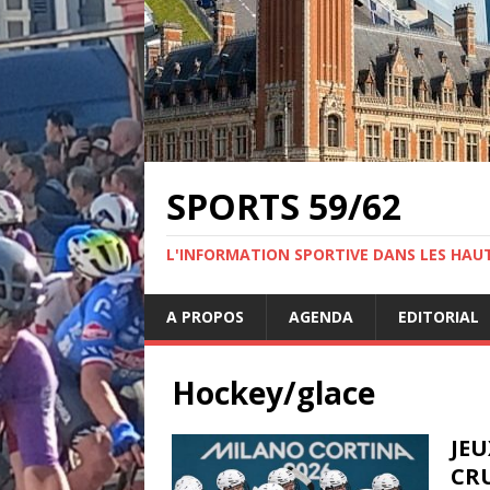
SPORTS 59/62
L'INFORMATION SPORTIVE DANS LES HAU
A PROPOS
AGENDA
EDITORIAL
Hockey/glace
JEU
CR