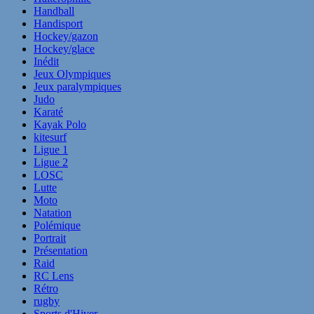
Handball
Handisport
Hockey/gazon
Hockey/glace
Inédit
Jeux Olympiques
Jeux paralympiques
Judo
Karaté
Kayak Polo
kitesurf
Ligue 1
Ligue 2
LOSC
Lutte
Moto
Natation
Polémique
Portrait
Présentation
Raid
RC Lens
Rétro
rugby
Sports d'Hiver