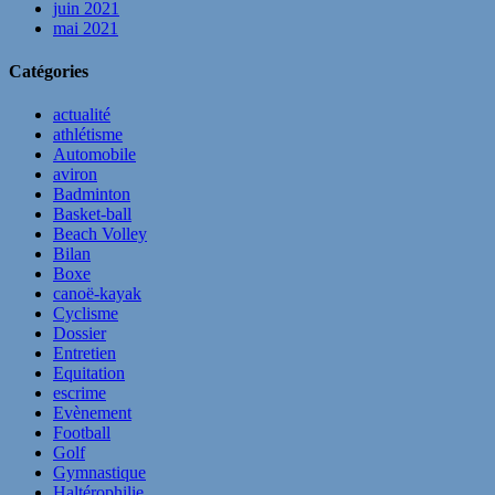
juin 2021
mai 2021
Catégories
actualité
athlétisme
Automobile
aviron
Badminton
Basket-ball
Beach Volley
Bilan
Boxe
canoë-kayak
Cyclisme
Dossier
Entretien
Equitation
escrime
Evènement
Football
Golf
Gymnastique
Haltérophilie