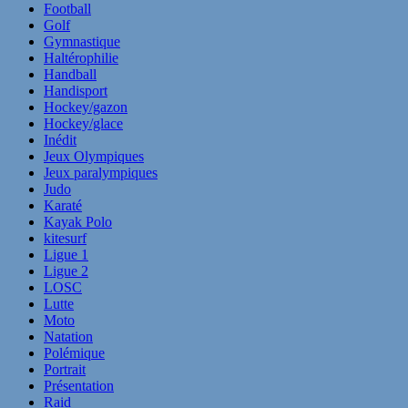
Football
Golf
Gymnastique
Haltérophilie
Handball
Handisport
Hockey/gazon
Hockey/glace
Inédit
Jeux Olympiques
Jeux paralympiques
Judo
Karaté
Kayak Polo
kitesurf
Ligue 1
Ligue 2
LOSC
Lutte
Moto
Natation
Polémique
Portrait
Présentation
Raid