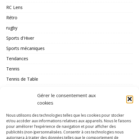
RC Lens
Rétro
rugby
Sports d'Hiver
Sports mécaniques
Tendances
Tennis
Tennis de Table
Tous les Sports
Gérer le consentement aux
Triathlon
cookies
Voile
Nous utilisons des technologies telles que les cookies pour stocker
volley_ball
et/ou accéder aux informations relatives aux appareils. Nous le faisons
pour améliorer l’expérience de navigation et pour afficher des
water-polo
publicités (non-)personnalisées. Consentir à ces technologies nous
autorisera à traiter des données telles que le comportement de