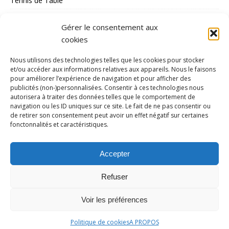
Tennis de Table
Tous les Sports
Gérer le consentement aux
Triathlon
cookies
Voile
Nous utilisons des technologies telles que les cookies pour stocker
volley_ball
et/ou accéder aux informations relatives aux appareils. Nous le faisons
pour améliorer l’expérience de navigation et pour afficher des
water-polo
publicités (non-)personnalisées. Consentir à ces technologies nous
autorisera à traiter des données telles que le comportement de
navigation ou les ID uniques sur ce site. Le fait de ne pas consentir ou
MÉTA
de retirer son consentement peut avoir un effet négatif sur certaines
fonctonnalités et caractéristiques.
Connexion
Flux des publications
Accepter
Flux des commentaires
Refuser
Site de WordPress-FR
Voir les préférences
Politique de cookies
A PROPOS
Copyright © 2026 | Thème WordPress par
MH Themes