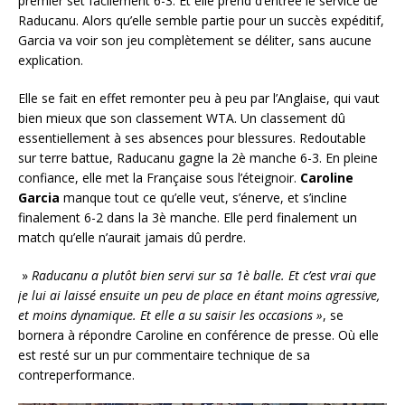
premier set facilement 6-3. Et elle prend d’entrée le service de
Raducanu. Alors qu’elle semble partie pour un succès expéditif,
Garcia va voir son jeu complètement se déliter, sans aucune
explication.
Elle se fait en effet remonter peu à peu par l’Anglaise, qui vaut
bien mieux que son classement WTA. Un classement dû
essentiellement à ses absences pour blessures. Redoutable
sur terre battue, Raducanu gagne la 2è manche 6-3. En pleine
confiance, elle met la Française sous l’éteignoir.
Caroline
Garcia
manque tout ce qu’elle veut, s’énerve, et s’incline
finalement 6-2 dans la 3è manche. Elle perd finalement un
match qu’elle n’aurait jamais dû perdre.
»
Raducanu a plutôt bien servi sur sa 1è balle. Et c’est vrai que
je lui ai laissé ensuite un peu de place en étant moins agressive,
et moins dynamique. Et elle a su saisir les occasions »
, se
bornera à répondre Caroline en conférence de presse. Où elle
est resté sur un pur commentaire technique de sa
contreperformance.