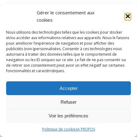
Golf
Gérer le consentement aux
Gymnastique
cookies
Haltérophilie
Nous utilisons des technologies telles que les cookies pour stocker
Handball
et/ou accéder aux informations relatives aux appareils. Nous le faisons
pour améliorer l’expérience de navigation et pour afficher des
Handisport
publicités (non-)personnalisées. Consentir à ces technologies nous
autorisera à traiter des données telles que le comportement de
Hockey/gazon
navigation ou les ID uniques sur ce site. Le fait de ne pas consentir ou
de retirer son consentement peut avoir un effet négatif sur certaines
Hockey/glace
fonctonnalités et caractéristiques.
Inédit
Jeux Olympiques
Accepter
Jeux paralympiques
Refuser
Judo
Voir les préférences
Karaté
Kayak Polo
Politique de cookies
A PROPOS