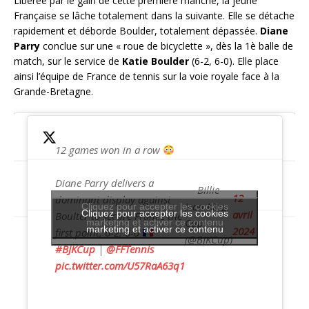
Libérée par le gain de cette première manche, la jeune
Française se lâche totalement dans la suivante. Elle se détache
rapidement et déborde Boulder, totalement dépassée.
Diane
Parry
conclue sur une « roue de bicyclette », dès la 1è balle de
match, sur le service de
Katie Boulder
(6-2, 6-0). Elle place
ainsi l’équipe de France de tennis sur la voie royale face à la
Grande-Bretagne.
12 games won in a row
Diane Parry delivers a
— Billie
12
dominant display against
Jean King
Cliquez pour accepter les cookies
Cliquez pour accepter les cookies
avril
Boulter to secure France the
Cup
marketing et activer ce contenu
marketing et activer ce contenu
2024
first point, 6-2, 6-0
(@BJKCup)
#BJKCup
|
@FFTennis
pic.twitter.com/U57RaA63q1