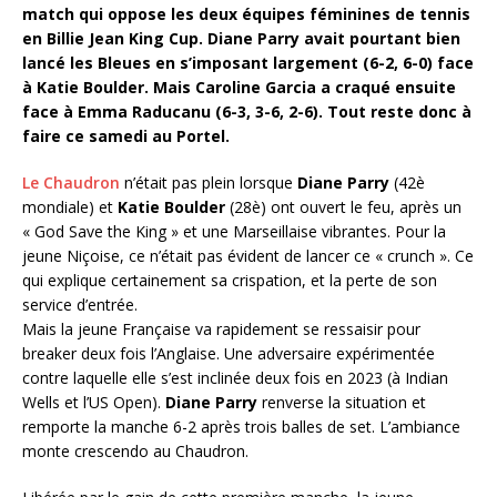
match qui oppose les deux équipes féminines de tennis
en Billie Jean King Cup. Diane Parry avait pourtant bien
lancé les Bleues en s’imposant largement (6-2, 6-0) face
à Katie Boulder. Mais Caroline Garcia a craqué ensuite
face à Emma Raducanu (6-3, 3-6, 2-6). Tout reste donc à
faire ce samedi au Portel.
Le Chaudron
n’était pas plein lorsque
Diane Parry
(42è
mondiale) et
Katie Boulder
(28è) ont ouvert le feu, après un
« God Save the King » et une Marseillaise vibrantes. Pour la
jeune Niçoise, ce n’était pas évident de lancer ce « crunch ». Ce
qui explique certainement sa crispation, et la perte de son
service d’entrée.
Mais la jeune Française va rapidement se ressaisir pour
breaker deux fois l’Anglaise. Une adversaire expérimentée
contre laquelle elle s’est inclinée deux fois en 2023 (à Indian
Wells et l’US Open).
Diane Parry
renverse la situation et
remporte la manche 6-2 après trois balles de set. L’ambiance
monte crescendo au Chaudron.