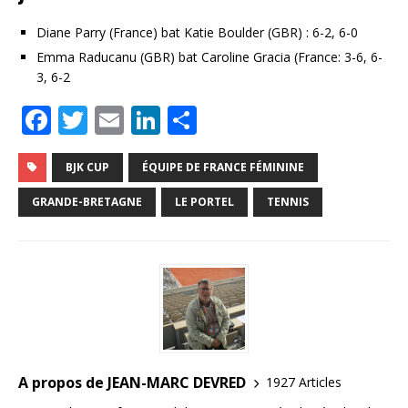
Diane Parry (France) bat Katie Boulder (GBR) : 6-2, 6-0
Emma Raducanu (GBR) bat Caroline Gracia (France: 3-6, 6-
3, 6-2
F
T
E
Li
P
a
w
m
n
ar
c
it
ai
k
ta
BJK CUP
ÉQUIPE DE FRANCE FÉMININE
e
te
l
e
g
GRANDE-BRETAGNE
LE PORTEL
TENNIS
b
r
dI
e
o
n
r
o
k
A propos de JEAN-MARC DEVRED
1927 Articles