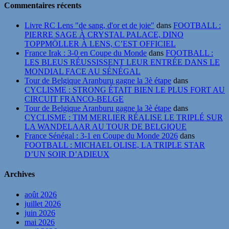
Commentaires récents
Livre RC Lens "de sang, d'or et de joie"
dans
FOOTBALL :
PIERRE SAGE À CRYSTAL PALACE, DINO
TOPPMÖLLER À LENS, C’EST OFFICIEL
France Irak : 3-0 en Coupe du Monde
dans
FOOTBALL :
LES BLEUS RÉUSSISSENT LEUR ENTRÉE DANS LE
MONDIAL FACE AU SÉNÉGAL
Tour de Belgique Aranburu gagne la 3è étape
dans
CYCLISME : STRONG ÉTAIT BIEN LE PLUS FORT AU
CIRCUIT FRANCO-BELGE
Tour de Belgique Aranburu gagne la 3è étape
dans
CYCLISME : TIM MERLIER RÉALISE LE TRIPLÉ SUR
LA WANDELAAR AU TOUR DE BELGIQUE
France Sénégal : 3-1 en Coupe du Monde 2026
dans
FOOTBALL : MICHAEL OLISE, LA TRIPLE STAR
D’UN SOIR D’ADIEUX
Archives
août 2026
juillet 2026
juin 2026
mai 2026