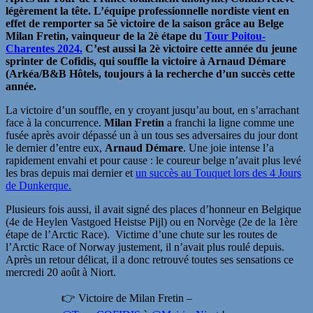
légèrement la tête. L’équipe professionnelle nordiste vient en
effet de remporter sa 5è victoire de la saison grâce au Belge
Milan Fretin, vainqueur de la 2è étape du
Tour Poitou-
Charentes 2024.
C’est aussi la 2è victoire cette année du jeune
sprinter de Cofidis, qui souffle la victoire à Arnaud Démare
(Arkéa/B&B Hôtels, toujours à la recherche d’un succès cette
année.
La victoire d’un souffle, en y croyant jusqu’au bout, en s’arrachant
face à la concurrence.
Milan Fretin
a franchi la ligne comme une
fusée après avoir dépassé un à un tous ses adversaires du jour dont
le dernier d’entre eux,
Arnaud Démare
. Une joie intense l’a
rapidement envahi et pour cause : le coureur belge n’avait plus levé
les bras depuis mai dernier et
un succès au Touquet lors des 4 Jours
de Dunkerque.
Plusieurs fois aussi, il avait signé des places d’honneur en Belgique
(4e de Heylen Vastgoed Heistse Pijl) ou en Norvège (2e de la 1ère
étape de l’Arctic Race). Victime d’une chute sur les routes de
l’Arctic Race of Norway justement, il n’avait plus roulé depuis.
Après un retour délicat, il a donc retrouvé toutes ses sensations ce
mercredi 20 août à Niort.
👉 Victoire de Milan Fretin –