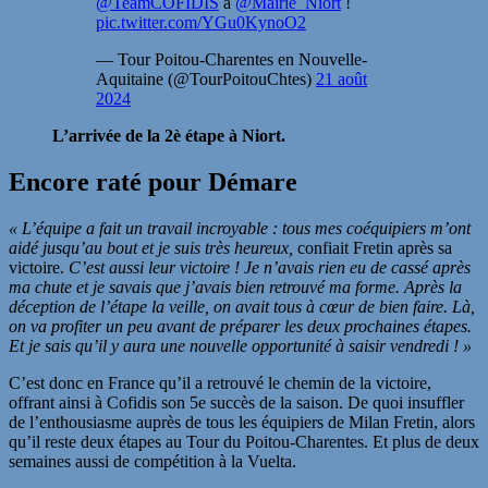
@TeamCOFIDIS
à
@Mairie_Niort
!
pic.twitter.com/YGu0KynoO2
— Tour Poitou-Charentes en Nouvelle-
Aquitaine (@TourPoitouChtes)
21 août
2024
L’arrivée de la 2è étape à Niort.
Encore raté pour Démare
« L’équipe a fait un travail incroyable : tous mes coéquipiers m’ont
aidé jusqu’au bout et je suis très heureux,
confiait Fretin après sa
victoire.
C’est aussi leur victoire ! Je n’avais rien eu de cassé après
ma chute et je savais que j’avais bien retrouvé ma forme. Après la
déception de l’étape la veille, on avait tous à cœur de bien faire. Là,
on va profiter un peu avant de préparer les deux prochaines étapes.
Et je sais qu’il y aura une nouvelle opportunité à saisir vendredi ! »
C’est donc en France qu’il a retrouvé le chemin de la victoire,
offrant ainsi à Cofidis son 5e succès de la saison. De quoi insuffler
de l’enthousiasme auprès de tous les équipiers de Milan Fretin, alors
qu’il reste deux étapes au Tour du Poitou-Charentes. Et plus de deux
semaines aussi de compétition à la Vuelta.