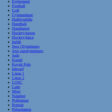
Evènement
Football
Golf
Gymnastique
Haltérophilie
Handball
Handisport
Hockey/gazon
Hockey/glace
Inédit
Jeux Olympiques
Jeux paralympiques
Judo
Karaté
Kayak Polo
kitesurf
Ligue 1
Ligue 2
LOSC
Lutte
Moto
Natation
Polémique
Portrait
Présentation