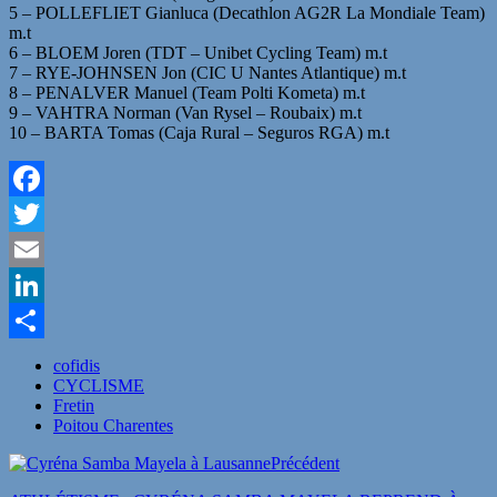
5 – POLLEFLIET Gianluca (Decathlon AG2R La Mondiale Team)
m.t
6 – BLOEM Joren (TDT – Unibet Cycling Team) m.t
7 – RYE-JOHNSEN Jon (CIC U Nantes Atlantique) m.t
8 – PENALVER Manuel (Team Polti Kometa) m.t
9 – VAHTRA Norman (Van Rysel – Roubaix) m.t
10 – BARTA Tomas (Caja Rural – Seguros RGA) m.t
Facebook
Twitter
Email
LinkedIn
Partager
cofidis
CYCLISME
Fretin
Poitou Charentes
Précédent