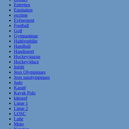
Entretien
Equitation
escrime
Evènement
Football
Golf
Gymnastique
Haltérophilie
Handball
Handisport
Hockey/gazon
Hockey/glace
Inédit
Jeux Olympiques
Jeux paralympiques
Judo
Karaté
Kayak Polo
kitesurf
Ligue 1
Ligue 2
LOSC
Lutte
Moto