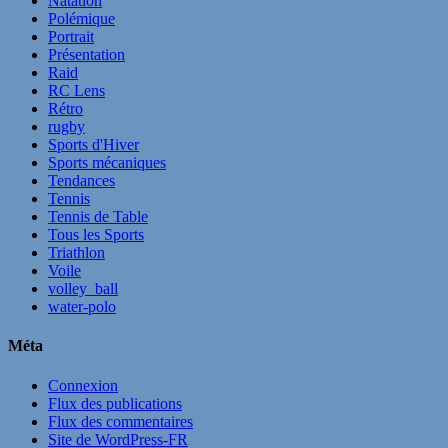
Natation
Polémique
Portrait
Présentation
Raid
RC Lens
Rétro
rugby
Sports d'Hiver
Sports mécaniques
Tendances
Tennis
Tennis de Table
Tous les Sports
Triathlon
Voile
volley_ball
water-polo
Méta
Connexion
Flux des publications
Flux des commentaires
Site de WordPress-FR