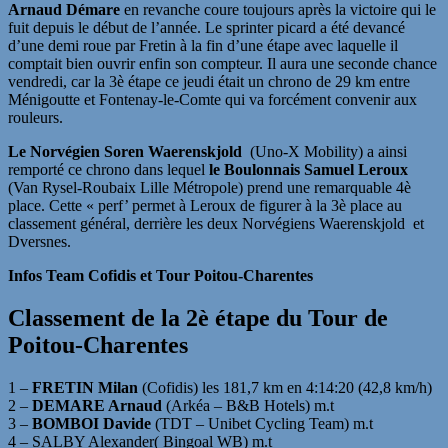
Arnaud Démare
en revanche coure toujours après la victoire qui le
fuit depuis le début de l’année. Le sprinter picard a été devancé
d’une demi roue par Fretin à la fin d’une étape avec laquelle il
comptait bien ouvrir enfin son compteur. Il aura une seconde chance
vendredi, car la 3è étape ce jeudi était un chrono de 29 km entre
Ménigoutte et Fontenay-le-Comte qui va forcément convenir aux
rouleurs.
Le Norvégien Soren Waerenskjold
(Uno-X Mobility) a ainsi
remporté ce chrono dans lequel
le Boulonnais Samuel Leroux
(Van Rysel-Roubaix Lille Métropole) prend une remarquable 4è
place. Cette « perf’ permet à Leroux de figurer à la 3è place au
classement général, derrière les deux Norvégiens Waerenskjold et
Dversnes.
Infos Team Cofidis et Tour Poitou-Charentes
Classement de la 2è étape du Tour de
Poitou-Charentes
1 –
FRETIN Milan
(Cofidis) les 181,7 km en 4:14:20 (42,8 km/h)
2 –
DEMARE Arnaud
(Arkéa – B&B Hotels) m.t
3 –
BOMBOI Davide
(TDT – Unibet Cycling Team) m.t
4 – SALBY Alexander( Bingoal WB) m.t